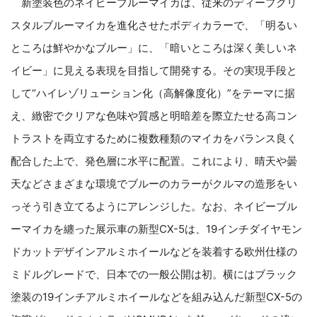
新塗装色のネイビーブルーマイカは、従来のディープクリ
スタルブルーマイカを進化させたボディカラーで、「明るい
ところは鮮やかなブルー」に、「暗いところは深く美しいネ
イビー」に見える表現を目指して開発する。その実現手段と
して“ハイレゾリューション化（高解像度化）”をテーマに据
え、緻密でクリアな色味や質感と明暗差を際立たせる高コン
トラストを両立するために複数種類のマイカをバランス良く
配合した上で、発色層に水平に配置。これにより、晴天や曇
天などさまざまな環境でブルーのカラーがクルマの造形をい
っそう引き立てるようにアレンジした。なお、ネイビーブル
ーマイカを纏った展示車の新型CX-5は、19インチダイヤモン
ドカットデザインアルミホイールなどを装着する欧州仕様の
ミドルグレードで、日本での一般公開は初。横にはブラック
塗装の19インチアルミホイールなどを組み込んだ新型CX-5の