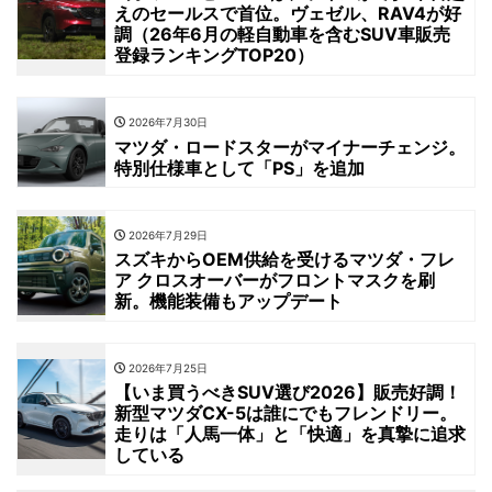
えのセールスで首位。ヴェゼル、RAV4が好
調（26年6月の軽自動車を含むSUV車販売
登録ランキングTOP20）
2026年7月30日
マツダ・ロードスターがマイナーチェンジ。
特別仕様車として「PS」を追加
2026年7月29日
スズキからOEM供給を受けるマツダ・フレ
ア クロスオーバーがフロントマスクを刷
新。機能装備もアップデート
2026年7月25日
【いま買うべきSUV選び2026】販売好調！
新型マツダCX-5は誰にでもフレンドリー。
走りは「人馬一体」と「快適」を真摯に追求
している