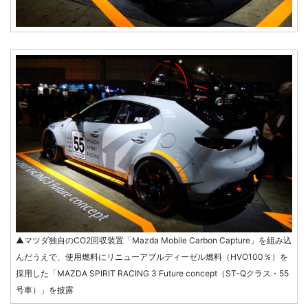
▲マツダ独自のCO2回収装置「Mazda Mobile Carbon Capture」を組み込
んだうえで、使用燃料にリニューアブルディーゼル燃料（HVO100％）を
採用した「MAZDA SPIRIT RACING 3 Future concept（ST-Qクラス・55
号車）」を披露