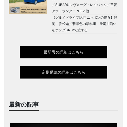
／SUBARUレヴォーグ・レイバック／三菱
アウトランダーPHEV 他
【グルメドライブ紀行 ニッポンの優食】静
岡・浜松編／翡翠色の暴れ川、天竜川沿い
をホンダCR-Vで旅する
最新号の詳細はこちら
定期購読の詳細はこちら
最新の記事