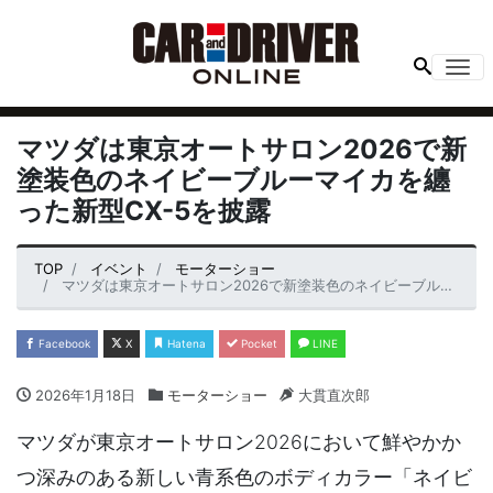
Me
マツダは東京オートサロン2026で新
塗装色のネイビーブルーマイカを纏
った新型CX-5を披露
TOP
イベント
モーターショー
マツダは東京オートサロン2026で新塗装色のネイビーブルーマイカを纏った新型CX-5を披露
Facebook
X
Hatena
Pocket
LINE
2026年1月18日
モーターショー
大貫直次郎
マツダが東京オートサロン2026において鮮やかか
つ深みのある新しい青系色のボディカラー「ネイビ