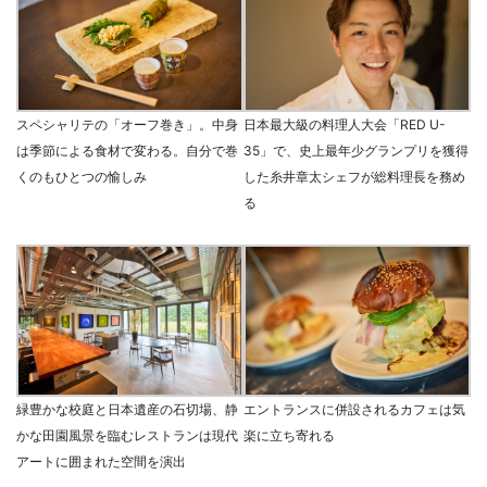
スペシャリテの「オーフ巻き」。中身
日本最大級の料理人大会「RED U-
は季節による食材で変わる。自分で巻
35」で、史上最年少グランプリを獲得
くのもひとつの愉しみ
した糸井章太シェフが総料理長を務め
る
緑豊かな校庭と日本遺産の石切場、静
エントランスに併設されるカフェは気
かな田園風景を臨むレストランは現代
楽に立ち寄れる
アートに囲まれた空間を演出