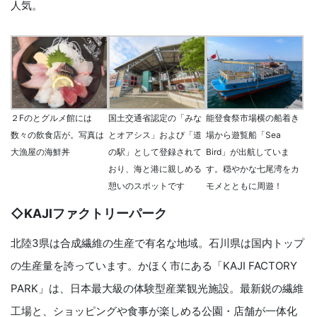
人気。
国土交通省認定の「みな
能登食祭市場横の船着き
２Fのとグルメ館には
とオアシス」および「道
場から遊覧船「Sea
数々の飲食店が。写真は
の駅」として登録されて
Bird」が出航していま
大漁屋の海鮮丼
おり、海と港に親しめる
す。穏やかな七尾湾をカ
憩いのスポットです
モメとともに周遊！
◇KAJIファクトリーパーク
北陸3県は合成繊維の生産で有名な地域。石川県は国内トップ
の生産量を誇っています。かほく市にある「KAJI FACTORY
PARK」は、日本最大級の体験型産業観光施設。最新鋭の繊維
工場と、ショッピングや食事が楽しめる公園・店舗が一体化