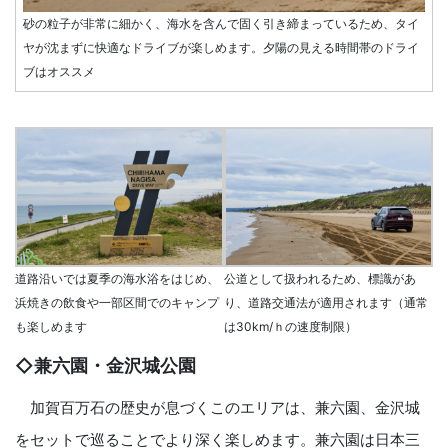
砂の粒子が非常に細かく、海水を含んで固く引き締まっているため、タイ
ヤが沈まずに快適なドライブが楽しめます。夕陽の見える時間帯のドライ
ブはオススメ
道路沿いでは夏季の海水浴をはじめ、
公道として扱われるため、標識があ
浜焼きの飲食や一部区間でのキャンプ
り、道路交通法が適用されます（通常
も楽しめます
は30km/ｈの速度制限）
◇兼六園・金沢城公園
加賀百万石の歴史が息づくこのエリアは、兼六園、金沢城
をセットで巡ることでより深く楽しめます。兼六園は日本三