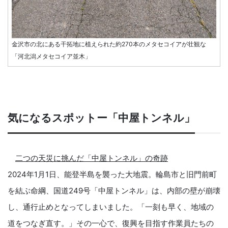
金沢市の北にある干拓地に植えられた約270本のメタセコイアが壮観な
「河北潟メタセコイア並木」
気になるスポットー「中屋トンネル」
二つの天災に挑んだ「中屋トンネル」の奇跡
2024年1月1日、能登半島を襲った大地震。輪島市と旧門前町
を結ぶ命綱、国道249号「中屋トンネル」は、内部の壁が崩壊
し、通行止めとなってしまいました。「一刻も早く、地域の
道をつなぎ直す。」その一心で、復興を目指す作業員たちの