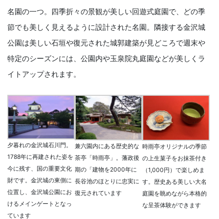
名園の一つ。四季折々の景観が美しい回遊式庭園で、どの季
節でも美しく見えるように設計された名園。隣接する金沢城
公園は美しい石垣や復元された城郭建築が見どころで週末や
特定のシーズンには、
公園内
や
玉泉院丸庭園などが美しくラ
イトアップ
されます。
夕暮れの金沢城石川門。
兼六園内にある歴史的な
時雨亭オリジナルの季節
1788年に再建された姿を
茶亭「時雨亭」。藩政後
の上生菓子をお抹茶付き
今に残す、国の重要文化
期の「建物を2000年に
（1,000円）で楽しめま
財です。金沢城の東側に
長谷池のほとりに忠実に
す。歴史ある美しい大名
位置し、金沢城公園にお
復元されています
庭園を眺めながら本格的
けるメインゲートとなっ
な呈茶体験ができます
ています