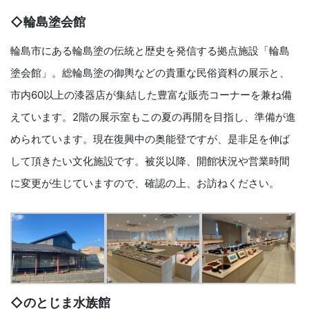
◇輪島塗会館
輪島市にある輪島塗の伝統と歴史を発信する拠点施設「輪島
塗会館」。総輪島塗の御輿などの貴重な民俗資料の展示と、
市内60以上の漆器店が集結した豊富な販売コーナーを兼ね備
えています。2階の展示室もこの夏の再開を目指し、準備が進
められています。現在復興中の奥能登ですが、是非足を伸ば
して頂きたい文化施設です。被災以降、開館状況や営業時間
に変更が生じていますので、確認の上、お訪ねください。
◇のとじま水族館