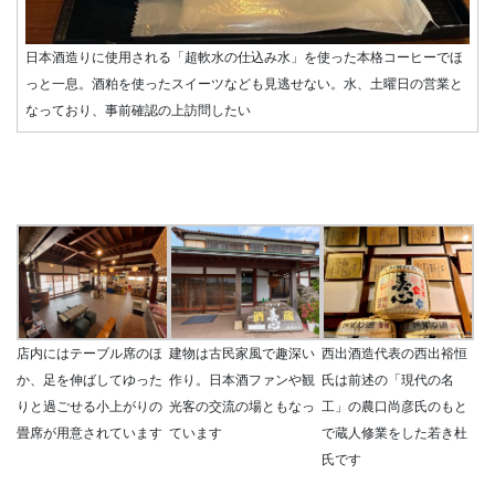
日本酒造りに使用される「超軟水の仕込み水」を使った本格コーヒーでほ
っと一息。酒粕を使ったスイーツなども見逃せない。水、土曜日の営業と
なっており、事前確認の上訪問したい
店内にはテーブル席のほ
建物は古民家風で趣深い
西出酒造代表の西出裕恒
か、足を伸ばしてゆった
作り。日本酒ファンや観
氏は前述の「現代の名
りと過ごせる小上がりの
光客の交流の場ともなっ
工」の農口尚彦氏のもと
畳席が用意されています
ています
で蔵人修業をした若き杜
氏です