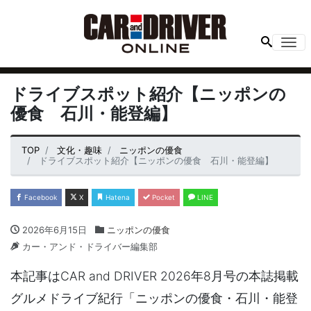
Me
ドライブスポット紹介【ニッポンの
優食 石川・能登編】
TOP
文化・趣味
ニッポンの優食
ドライブスポット紹介【ニッポンの優食 石川・能登編】
Facebook
X
Hatena
Pocket
LINE
2026年6月15日
ニッポンの優食
カー・アンド・ドライバー編集部
本記事はCAR and DRIVER 2026年8月号の本誌掲載
グルメドライブ紀行「ニッポンの優食・石川・能登