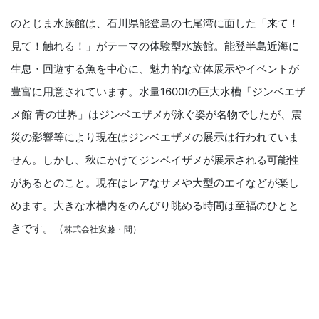
のとじま水族館は、石川県能登島の七尾湾に面した「来て！
見て！触れる！」がテーマの体験型水族館。能登半島近海に
生息・回遊する魚を中心に、魅力的な立体展示やイベントが
豊富に用意されています。水量1600tの巨大水槽「ジンベエザ
メ館 青の世界」はジンベエザメが泳ぐ姿が名物でしたが、震
災の影響等により現在はジンベエザメの展示は行われていま
せん。しかし、秋にかけてジンベイザメが展示される可能性
があるとのこと。現在はレアなサメや大型のエイなどが楽し
めます。大きな水槽内をのんびり眺める時間は至福のひとと
きです。（
株式会社安藤・間）