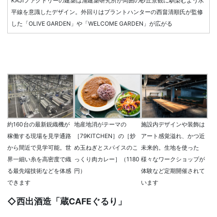
KAJIファクトリーの建築は浦建築研究所が周囲の砂丘景観に馴染むよう水
平線を意識したデザイン。外回りはプラントハンターの西畠清順氏が監修
した「OLIVE GARDEN」や「WELCOME GARDEN」が広がる
地産地消がテーマの
施設内デザインや装飾は
約160台の最新鋭織機が
［79KITCHEN］の［炒
アート感覚溢れ、かつ近
稼働する現場を見学通路
め玉ねぎとスパイスのこ
未来的。生地を使った
から間近で見学可能。世
っくり肉カレー］（1180
様々なワークショップが
界一細い糸を高密度で織
円）
体験など定期開催されて
る最先端技術などを体感
います
できます
◇西出酒造「蔵CAFEぐるり」