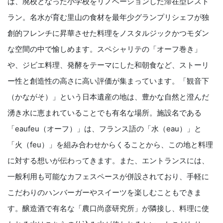
は、廃校となった小学校をリノベーションした滞在型レスト
ラン。名水が育む里山の食材を最年少グランプリシェフが独
創的フレンチに昇華させた料理をノスタルジックかつモダン
な空間の中で愉しめます。スペシャリテの「オーフ巻き」
や、ジビエ料理、発酵をテーマにした和朝食など、ストーリ
ー性と創造性の高さに高い評価が集まっています。「観音下
（かながそ）」という日本遺産の地は、豊かな自然と澄んだ
湧き水に恵まれていることでも有名な場所。施設名である
「eaufeu（オーフ）」は、フランス語の「水（eau）」と
「火（feu）」を組み合わせからくることから、この地と料理
に対する想いが伝わってきます。また、エントランスには、
一般利用も可能なカフェスペースが併設されており、手軽に
こだわりのハンバーガーやスイーツを楽しむこともできま
す。醸造酒で有名な「農口尚彦研究所」が隣接し、料理に使