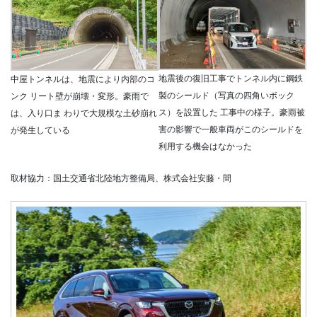
地震後の復旧工事でトンネル内に鋼鉄
中屋トンネルは、地震により内部のコ
製のシールド（写真の四角いボック
ンク リート壁が崩壊・変形。豪雨で
ス）を設置した 工事中の様子。豪雨被
は、入り口ま わりで大規模な土砂崩れ
害の影響で一般車両がこのシールドを
が発生している
利用する機会はなかった
取材協力：国土交通省北陸地方整備局、株式会社安藤・間