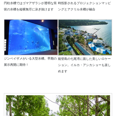
円柱水槽ではゴマアザラシが透明な筒
時投影されるプロジェクションマッピ
状の水槽を縦横無尽に泳ぎ抜けます
ングとアクリル水槽が融合
ジンベイザメがいる大型水槽。早期の
能登島の七尾湾に面した美しいロケー
展示再開に期待！
ション。イルカ・アシカショーも楽し
めます