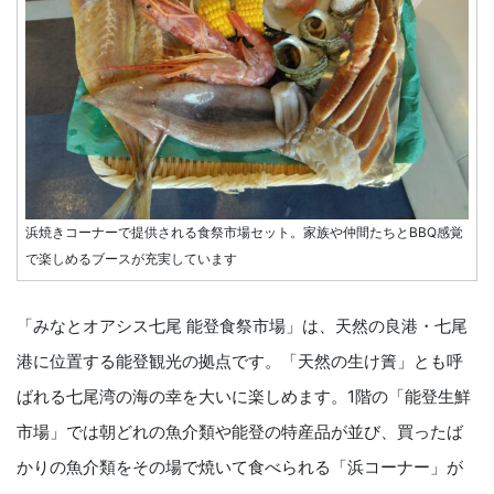
浜焼きコーナーで提供される食祭市場セット。家族や仲間たちとBBQ感覚
で楽しめるブースが充実しています
「みなとオアシス七尾 能登食祭市場」は、天然の良港・七尾
港に位置する能登観光の拠点です。「天然の生け簀」とも呼
ばれる七尾湾の海の幸を大いに楽しめます。1階の「能登生鮮
市場」では朝どれの魚介類や能登の特産品が並び、買ったば
かりの魚介類をその場で焼いて食べられる「浜コーナー」が