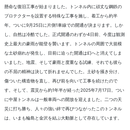
懸命な復旧工事が始まりました。トンネル内に頑丈な鋼鉄の
プロテクターを設置する特殊な工事を施し、着工から約半
年。ついに9月25日に片側1車線での開通が決まります。しか
し、自然は冷酷でした。正式開通のわずか4日前、今度は観測
史上最大の豪雨が能登を襲います。トンネルの周囲で大規模
な土砂崩れが発生し、目前に迫った開通は幻へと消えてしま
いました。地震、そして豪雨と度重なる試練、それでも彼ら
の不屈の精神は決して折れませんでした。土砂を掻き分け、
傷ついた構造物を直し、再び前を向いて工事を続けたので
す。そして、震災から約1年半が経った2025年7月17日。つい
に中屋トンネルは一般車両への開放を迎えました。二つの天
災に打ち勝ち、人々の強い絆で再びつながったこのトンネル
は、いまも輪島と金沢を結ぶ大動脈として存在しています。