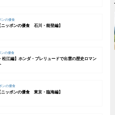
ポンの優食
【ニッポンの優食 石川・能登編】
ポンの優食
雲・松江編】ホンダ・プレリュードで出雲の歴史ロマン
へ
ポンの優食
【ニッポンの優食 東京・臨海編】