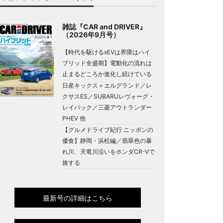
雑誌『CAR and DRIVER』
（2026年9月号）
【時代を駆けるxEVは界隈はハイ
ブリッド全盛期】電動化の流れは
止まるどころか進化し続けている
日産キックス＋エルグランド／レ
クサスES／SUBARUレヴォーグ・
レイバック／三菱アウトランダー
PHEV 他
【グルメドライブ紀行 ニッポンの
優食】静岡・浜松編／翡翠色の暴
れ川、天竜川沿いをホンダCR-Vで
旅する
最新号の詳細はこちら