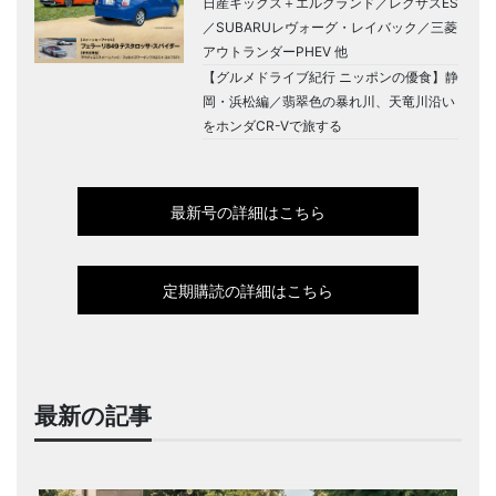
日産キックス＋エルグランド／レクサスES
／SUBARUレヴォーグ・レイバック／三菱
アウトランダーPHEV 他
【グルメドライブ紀行 ニッポンの優食】静
岡・浜松編／翡翠色の暴れ川、天竜川沿い
をホンダCR-Vで旅する
最新号の詳細はこちら
定期購読の詳細はこちら
最新の記事