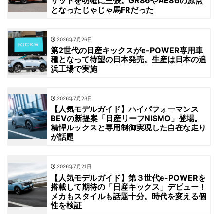
リットを明確に主張。GR86やAE86の原点
となったじゃじゃ馬FRだった
2026年7月26日
第2世代の日産キックスがe-POWER専用車
種となって待望の日本発売。生産は日本の追
浜工場で実施
2026年7月23日
【人気モデルガイド】ハイパフォーマンス
BEVの新提案「日産リーフNISMO」登場。
精悍ルックスと専用制御実現した自在な走り
が話題
2026年7月21日
【人気モデルガイド】第３世代e-POWERを
搭載して期待の「日産キックス」デビュー！
メカもスタイルも話題十分。時代を変える個
性を検証