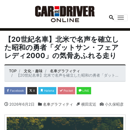
Me
【20世紀名車】北米で名声を確立し
た昭和の勇者「ダットサン・フェア
レディ2000」の気骨あふれる走り
TOP
文化・趣味
名車グラフィティ
【20世紀名車】北米で名声を確立した昭和の勇者「ダットサン・フェアレディ2000」の気骨あふれる走り
Facebook
X
Hatena
Pocket
LINE
2026年6月2日
名車グラフィティ
横田宏近
小久保昭彦