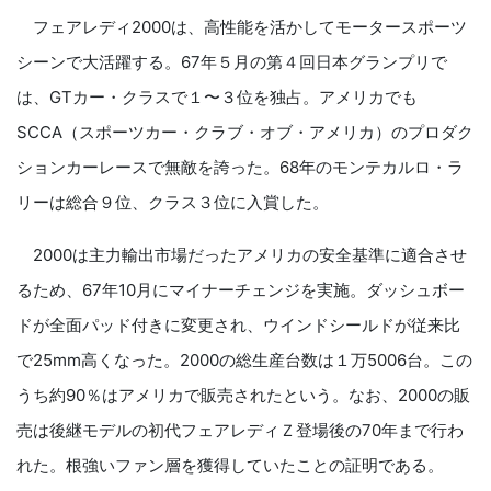
フェアレディ2000は、高性能を活かしてモータースポーツ
シーンで大活躍する。67年５月の第４回日本グランプリで
は、GTカー・クラスで１〜３位を独占。アメリカでも
SCCA（スポーツカー・クラブ・オブ・アメリカ）のプロダク
ションカーレースで無敵を誇った。68年のモンテカルロ・ラ
リーは総合９位、クラス３位に入賞した。
2000は主力輸出市場だったアメリカの安全基準に適合させ
るため、67年10月にマイナーチェンジを実施。ダッシュボー
ドが全面パッド付きに変更され、ウインドシールドが従来比
で25mm高くなった。2000の総生産台数は１万5006台。この
うち約90％はアメリカで販売されたという。なお、2000の販
売は後継モデルの初代フェアレディＺ登場後の70年まで行わ
れた。根強いファン層を獲得していたことの証明である。