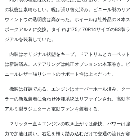
の状態は素晴らしい。幌は張り替え済み。ビニール製のリア
ウィンドウの透明度は高かった。ホイールは社外品の８本ス
ポークアルミに交換。タイヤは175／70R14サイズのBS製ラ
ジアルを装着していた。
内装はオリジナル状態をキープ。ドアトリムとカーペット
は新調済み。ステアリングは純正オプションの本革巻き。ビ
ニールレザー張りシートのサポート性は上々だった。
機関は好調である。エンジンはオーバーホール済み。クー
ラーの新規装着に合わせ冷却系統はリファインされ、高効率
アルミ製ラジエターと電動ファンを装着する。
２リッター直４エンジンの吹き上がりは豪快。パワーは強
力で加速は鋭い。右足を軽く踏み込むだけで交通の流れが容