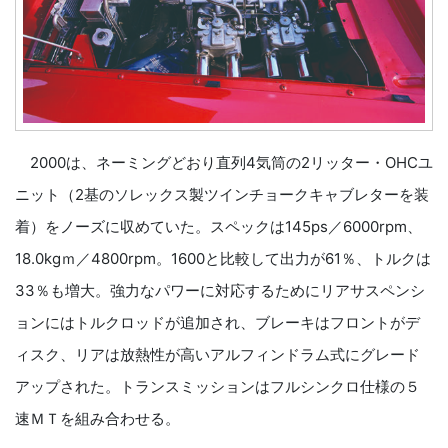
2000は、ネーミングどおり直列4気筒の2リッター・OHCユ
ニット（2基のソレックス製ツインチョークキャブレターを装
着）をノーズに収めていた。スペックは145ps／6000rpm、
18.0kgｍ／4800rpm。1600と比較して出力が61％、トルクは
33％も増大。強力なパワーに対応するためにリアサスペンシ
ョンにはトルクロッドが追加され、ブレーキはフロントがデ
ィスク、リアは放熱性が高いアルフィンドラム式にグレード
アップされた。トランスミッションはフルシンクロ仕様の５
速ＭＴを組み合わせる。