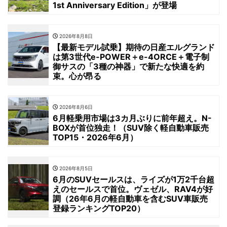
1st Anniversary Edition」が登場
2026年8月8日
【最新モデル試乗】期待の日産エルグランド
は第3世代e-POWER＋e-4ORCE＋電子制
御サスの「3種の神器」で新たな快適を約
束。心が昂る
2026年8月6日
6月軽乗用市場は3カ月ぶりに前年超え。N-
BOXが首位独走！（SUV除く軽自動車販売
TOP15・2026年6月）
2026年8月5日
6月のSUVセールスは、ライズが1万2千台超
えのセールスで首位。ヴェゼル、RAV4が好
調（26年6月の軽自動車を含むSUV車販売
登録ランキングTOP20）