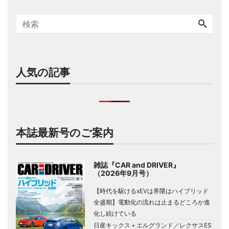
人気の記事
本誌最新号のご案内
雑誌『CAR and DRIVER』
（2026年9月号）
【時代を駆けるxEVは界隈はハイブリッド
全盛期】電動化の流れは止まるどころか進
化し続けている
日産キックス＋エルグランド／レクサスES