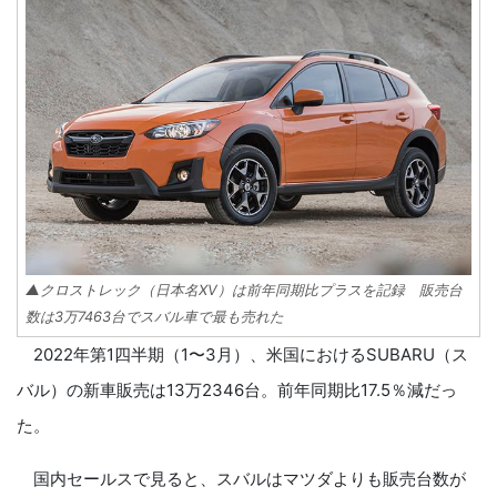
▲クロストレック（日本名XV）は前年同期比プラスを記録 販売台
数は3万7463台でスバル車で最も売れた
2022年第1四半期（1〜3月）、米国におけるSUBARU（ス
バル）の新車販売は13万2346台。前年同期比17.5％減だっ
た。
国内セールスで見ると、スバルはマツダよりも販売台数が