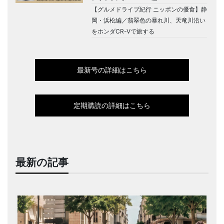
【グルメドライブ紀行 ニッポンの優食】静
岡・浜松編／翡翠色の暴れ川、天竜川沿い
をホンダCR-Vで旅する
最新号の詳細はこちら
定期購読の詳細はこちら
最新の記事