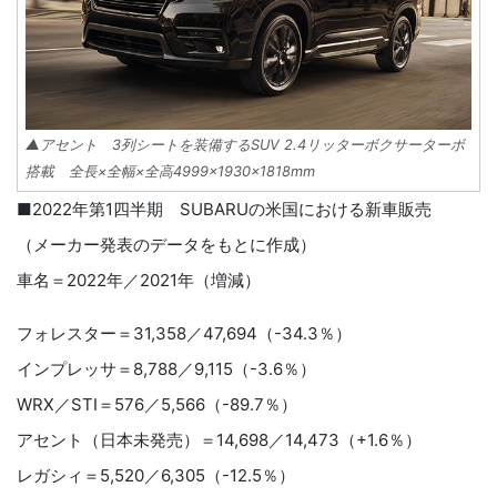
▲アセント 3列シートを装備するSUV 2.4リッターボクサーターボ
搭載 全長×全幅×全高4999×1930×1818mm
■2022年第1四半期 SUBARUの米国における新車販売
（メーカー発表のデータをもとに作成）
車名＝2022年／2021年（増減）
フォレスター＝31,358／47,694（-34.3％）
インプレッサ＝8,788／9,115（-3.6％）
WRX／STI＝576／5,566（-89.7％）
アセント（日本未発売）＝14,698／14,473（+1.6％）
レガシィ＝5,520／6,305（-12.5％）