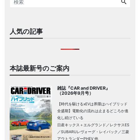
人気の記事
本誌最新号のご案内
雑誌『CAR and DRIVER』
（2026年9月号）
【時代を駆けるxEVは界隈はハイブリッド
全盛期】電動化の流れは止まるどころか進
化し続けている
日産キックス＋エルグランド／レクサスES
／SUBARUレヴォーグ・レイバック／三菱
アウトランダーPHEV 他