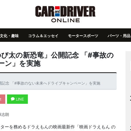
文化・趣味
コラム＆エッセイ
モータースポーツ
パーツ・用品
 のび太の新恐竜」公開記念 「#事故の
ーン」を実施
公開記念 「#事故のない未来へドライブキャンペーン」を実施
t
LINE
康志朗
クターを務めるドラえもんの映画最新作「映画ドラえもん の