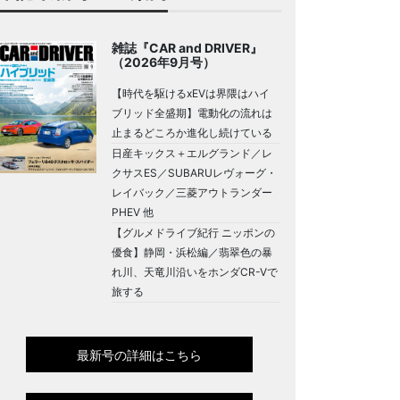
雑誌『CAR and DRIVER』
（2026年9月号）
【時代を駆けるxEVは界隈はハイ
ブリッド全盛期】電動化の流れは
止まるどころか進化し続けている
日産キックス＋エルグランド／レ
クサスES／SUBARUレヴォーグ・
レイバック／三菱アウトランダー
PHEV 他
【グルメドライブ紀行 ニッポンの
優食】静岡・浜松編／翡翠色の暴
れ川、天竜川沿いをホンダCR-Vで
旅する
最新号の詳細はこちら