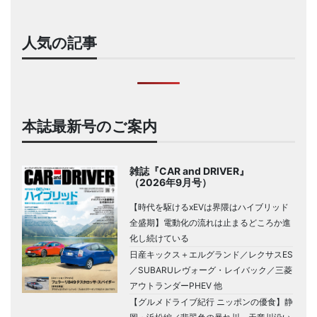
人気の記事
本誌最新号のご案内
雑誌『CAR and DRIVER』
（2026年9月号）
【時代を駆けるxEVは界隈はハイブリッド
全盛期】電動化の流れは止まるどころか進
化し続けている
日産キックス＋エルグランド／レクサスES
／SUBARUレヴォーグ・レイバック／三菱
アウトランダーPHEV 他
【グルメドライブ紀行 ニッポンの優食】静