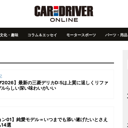
文化・趣味
コラム＆エッセイ
モータースポーツ
パーツ・用品
記
び2026】最新の三菱デリカD:5は上質に逞しくリファ
デルらしい深い味わいがいい
クション01】純愛モデル＝いつまでも添い遂げたいとさえ
14選