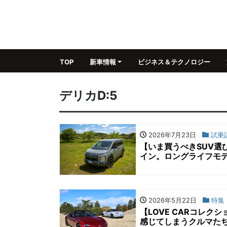
TOP
新車情報
ビジネス＆テクノロジー
デリカD:5
2026年7月23日
試乗
【いま買うべきSUV選
イン。ロングライフモ
2026年5月22日
特集
【LOVE CARコレ
感じてしまうクルマたち