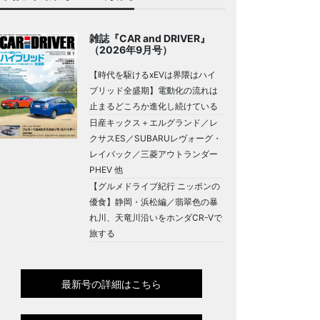
雑誌『CAR and DRIVER』
（2026年9月号）
【時代を駆けるxEVは界隈はハイ
ブリッド全盛期】電動化の流れは
止まるどころか進化し続けている
日産キックス＋エルグランド／レ
クサスES／SUBARUレヴォーグ・
レイバック／三菱アウトランダー
PHEV 他
【グルメドライブ紀行 ニッポンの
優食】静岡・浜松編／翡翠色の暴
れ川、天竜川沿いをホンダCR-Vで
旅する
最新号の詳細はこちら