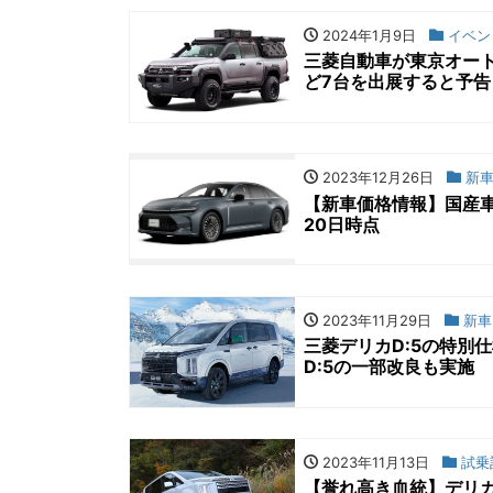
2024年1月9日
イベン
三菱自動車が東京オート
ど7台を出展すると予告
2023年12月26日
新車
【新車価格情報】国産車
20日時点
2023年11月29日
新車
三菱デリカD:5の特別
D:5の一部改良も実施
2023年11月13日
試乗
【誉れ高き血統】デリカ