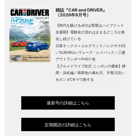
雑誌『CAR and DRIVER』
（2026年9月号）
【時代を駆けるxEVは界隈はハイブリッド
全盛期】電動化の流れは止まるどころか進
化し続けている
日産キックス＋エルグランド／レクサスES
／SUBARUレヴォーグ・レイバック／三菱
アウトランダーPHEV 他
【グルメドライブ紀行 ニッポンの優食】静
岡・浜松編／翡翠色の暴れ川、天竜川沿い
をホンダCR-Vで旅する
最新号の詳細はこちら
定期購読の詳細はこちら