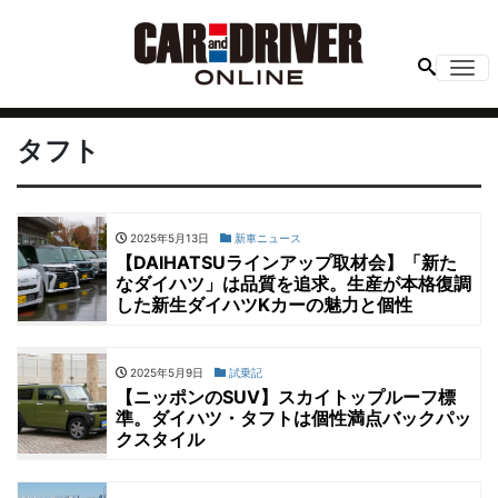
Me
タフト
2025年5月13日
新車ニュース
【DAIHATSUラインアップ取材会】「新た
なダイハツ」は品質を追求。生産が本格復調
した新生ダイハツKカーの魅力と個性
2025年5月9日
試乗記
【ニッポンのSUV】スカイトップルーフ標
準。ダイハツ・タフトは個性満点バックパッ
クスタイル