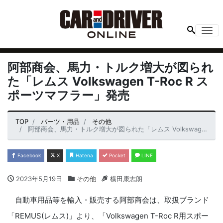
Me
阿部商会、馬力・トルク増大が図られ
た「レムス Volkswagen T-Roc R ス
ポーツマフラー」発売
TOP
パーツ・用品
その他
阿部商会、馬力・トルク増大が図られた「レムス Volkswagen T-Roc R スポーツマフラー」発売
Facebook
X
Hatena
Pocket
LINE
2023年5月19日
その他
横田康志朗
自動車用品等を輸入・販売する阿部商会は、取扱ブランド
「REMUS(レムス)」より、「Volkswagen T-Roc R用スポー