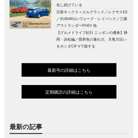
化し続けている
日産キックス＋エルグランド／レクサスES
／SUBARUレヴォーグ・レイバック／三菱
アウトランダーPHEV 他
【グルメドライブ紀行 ニッポンの優食】静
岡・浜松編／翡翠色の暴れ川、天竜川沿い
をホンダCR-Vで旅する
最新号の詳細はこちら
定期購読の詳細はこちら
最新の記事