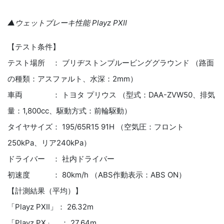
▲ウェットブレーキ性能 Playz PXⅡ
【テスト条件】
テスト場所 ： ブリヂストンプルービンググラウンド （路面
の種類：アスファルト、水深：2mm）
車両 ： トヨタ プリウス （型式：DAA-ZVW50、排気
量：1,800cc、駆動方式：前輪駆動）
タイヤサイズ： 195/65R15 91H （空気圧：フロント
250kPa、リア240kPa）
ドライバー ： 社内ドライバー
初速度 ： 80km/h （ABS作動表示：ABS ON）
【計測結果（平均）】
「Playz PXⅡ」： 26.32m
「Playz PX」 ： 27.64m