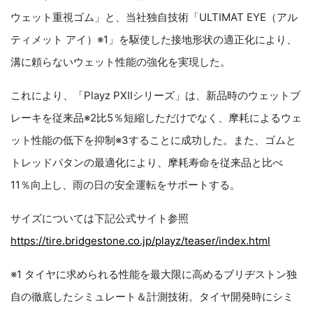
ウェット重視ゴム」と、当社独自技術「ULTIMAT EYE（アル
ティメット アイ）※1」を駆使した接地形状の適正化により、
溝に頼らないウェット性能の強化を実現した。
これにより、「Playz PXⅡシリーズ」は、新品時のウェットブ
レーキを従来品※2比5％短縮しただけでなく、摩耗によるウェ
ット性能の低下を抑制※3することに成功した。また、ゴムと
トレッドパタンの最適化により、摩耗寿命を従来品と比べ
11％向上し、雨の日の安全運転をサポートする。
サイズについては下記公式サイト参照
https://tire.bridgestone.co.jp/playz/teaser/index.html
※1 タイヤに求められる性能を最大限に高めるブリヂストン独
自の徹底したシミュレート＆計測技術。タイヤ開発時にシミ