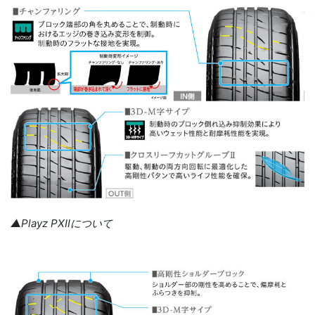
▲Playz PXⅡについて