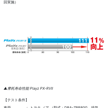
回実施）
▲摩耗寿命性能 Playz PX-RVⅡ
【テスト条件】
車両 ： トヨタ ノア （型式：DBA-ZRR80G、排気