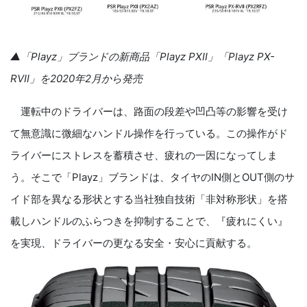
▲「Playz」ブランドの新商品「Playz PXⅡ」「Playz PX-
RVⅡ」を2020年2月から発売
運転中のドライバーは、路面の段差や凹凸等の影響を受け
て無意識に微細なハンドル操作を行っている。この操作がド
ライバーにストレスを蓄積させ、疲れの一因になってしま
う。そこで「Playz」ブランドは、タイヤのIN側とOUT側のサ
イド部を異なる形状とする当社独自技術「非対称形状」を搭
載しハンドルのふらつきを抑制することで、『疲れにくい』
を実現、ドライバーの更なる安全・安心に貢献する。