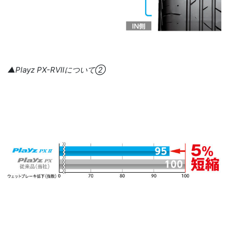
▲Playz PX-RVⅡについて②