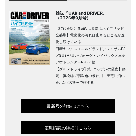
雑誌『CAR and DRIVER』
（2026年9月号）
【時代を駆けるxEVは界隈はハイブリッド
全盛期】電動化の流れは止まるどころか進
化し続けている
日産キックス＋エルグランド／レクサスES
／SUBARUレヴォーグ・レイバック／三菱
アウトランダーPHEV 他
【グルメドライブ紀行 ニッポンの優食】静
岡・浜松編／翡翠色の暴れ川、天竜川沿い
をホンダCR-Vで旅する
最新号の詳細はこちら
定期購読の詳細はこちら