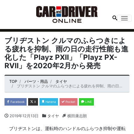
Me
ブリヂストン クルマのふらつきによ
る疲れを抑制、雨の日の走行性能も進
化した「Playz PXⅡ」「Playz PX-
RVⅡ」を2020年2月から発売
TOP
パーツ・用品
タイヤ
ブリヂストン クルマのふらつきによる疲れを抑制、雨の日の走行性能も進化した「Playz PXⅡ」「Playz PX-RVⅡ」を2020年2月から発売
Facebook
X
Hatena
Pocket
LINE
2019年12月13日
タイヤ
横田康志朗
ブリヂストンは、運転時のハンドルのふらつき抑制や運転