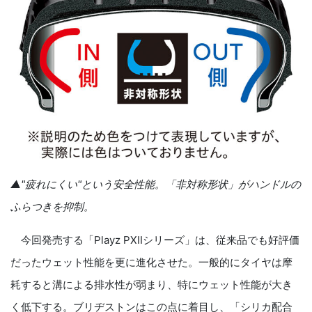
▲"疲れにくい"という安全性能。「非対称形状」がハンドルの
ふらつきを抑制。
今回発売する「Playz PXⅡシリーズ」は、従来品でも好評価
だったウェット性能を更に進化させた。一般的にタイヤは摩
耗すると溝による排水性が弱まり、特にウェット性能が大き
く低下する。ブリヂストンはこの点に着目し、「シリカ配合