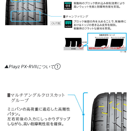
▲Playz PX-RVⅡについて①