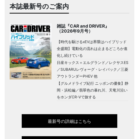
本誌最新号のご案内
雑誌『CAR and DRIVER』
（2026年9月号）
【時代を駆けるxEVは界隈はハイブリッド
全盛期】電動化の流れは止まるどころか進
化し続けている
日産キックス＋エルグランド／レクサスES
／SUBARUレヴォーグ・レイバック／三菱
アウトランダーPHEV 他
【グルメドライブ紀行 ニッポンの優食】静
岡・浜松編／翡翠色の暴れ川、天竜川沿い
をホンダCR-Vで旅する
最新号の詳細はこちら