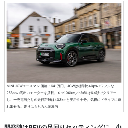
MINI JCWエースマン 価格：641万円。JCWは標準比40psパワフルな
258psの高出力モーターを搭載。０→100km／h加速は6.4秒でクリアー
し、一充電当たりの走行距離は403kmと実用性十分。気軽にドライブに連
れ出せる。走りはもちろん刺激的
開発陣はBEVの足回りセッティングに、少