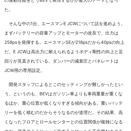
の運動性能をどうBEVで表現するかが最大のテーマとなっ
た。
そんな中の1台、エースマンE JCWについて話を進めよう。
まずバッテリーの容量アップとモーターの改良で、出力は
258psを発揮する。エースマンSEが218psだから40psの向上
だ。E JCWは高出力に耐えられるようボディ剛性の向上と足
回りが見直されている。ダンパーの減衰圧とバネレートは
JCW用の専用設定。
開発スタッフによるとこのセッティングが難しかったとい
う。というのも、BEVはガソリン車よりも車両重量が重くな
るほか、重心位置が低くなりすぎる傾向がある。重いバッテ
リーを低く積むのだからそうなるのが道理だ。その結果、高
くなったフロアとロールセンターとの位置関係が複雑になる