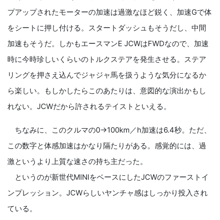
プアップされたモーターの加速は過激なほど鋭く、加速Gで体
をシートに押し付ける。スタートダッシュもそうだし、中間
加速もそうだ。しかもエースマンE JCWはFWDなので、加速
時に今時珍しいくらいのトルクステアを発生させる。ステア
リングを押さえ込んでジャジャ馬を扱うような気分になるか
ら楽しい。もしかしたらこのあたりは、意図的な演出かもし
れない。JCWだから許されるテイストといえる。
ちなみに、このクルマの0→100km／h加速は6.4秒。ただ、
この数字と体感加速はかなり隔たりがある。感覚的には、過
激というより上質な速さの持ち主だった。
というのが新世代MINIをベースにしたJCWのファーストイ
ンプレッション。JCWらしいヤンチャ感はしっかり投入され
ている。