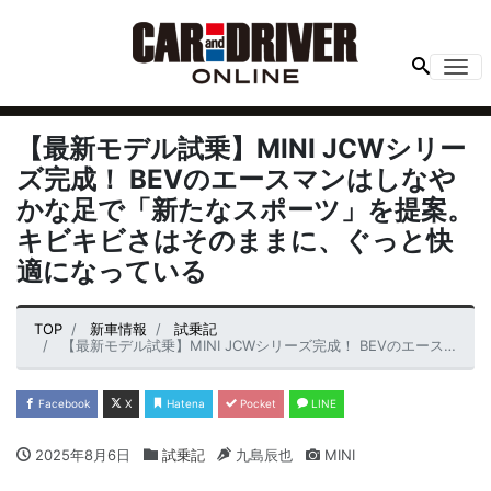
Me
【最新モデル試乗】MINI JCWシリー
ズ完成！ BEVのエースマンはしなや
かな足で「新たなスポーツ」を提案。
キビキビさはそのままに、ぐっと快
適になっている
TOP
新車情報
試乗記
【最新モデル試乗】MINI JCWシリーズ完成！ BEVのエースマンはしなやかな足で「新たなスポーツ」を提案。キビキビさはそのままに、ぐっと快適になっている
Facebook
X
Hatena
Pocket
LINE
2025年8月6日
試乗記
九島辰也
MINI