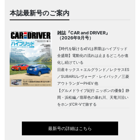
本誌最新号のご案内
雑誌『CAR and DRIVER』
（2026年9月号）
【時代を駆けるxEVは界隈はハイブリッド
全盛期】電動化の流れは止まるどころか進
化し続けている
日産キックス＋エルグランド／レクサスES
／SUBARUレヴォーグ・レイバック／三菱
アウトランダーPHEV 他
【グルメドライブ紀行 ニッポンの優食】静
岡・浜松編／翡翠色の暴れ川、天竜川沿い
をホンダCR-Vで旅する
最新号の詳細はこちら