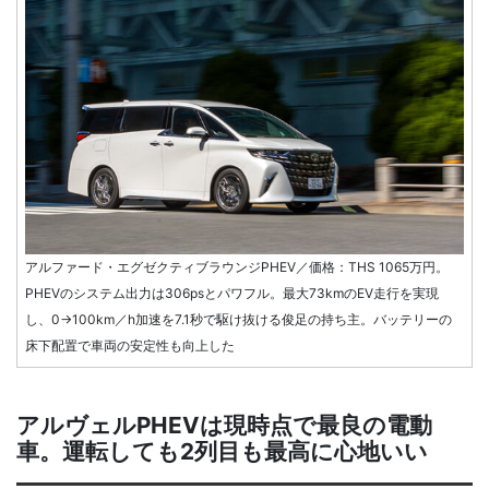
アルファード・エグゼクティブラウンジPHEV／価格：THS 1065万円。
PHEVのシステム出力は306psとパワフル。最大73kmのEV走行を実現
し、0→100km／h加速を7.1秒で駆け抜ける俊足の持ち主。バッテリーの
床下配置で車両の安定性も向上した
アルヴェルPHEVは現時点で最良の電動
車。運転しても2列目も最高に心地いい