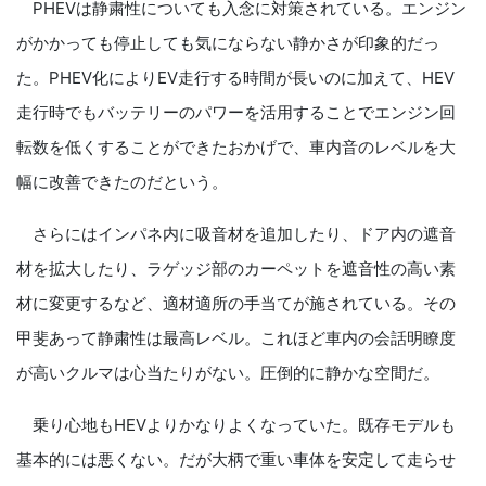
PHEVは静粛性についても入念に対策されている。エンジン
がかかっても停止しても気にならない静かさが印象的だっ
た。PHEV化によりEV走行する時間が長いのに加えて、HEV
走行時でもバッテリーのパワーを活用することでエンジン回
転数を低くすることができたおかげで、車内音のレベルを大
幅に改善できたのだという。
さらにはインパネ内に吸音材を追加したり、ドア内の遮音
材を拡大したり、ラゲッジ部のカーペットを遮音性の高い素
材に変更するなど、適材適所の手当てが施されている。その
甲斐あって静粛性は最高レベル。これほど車内の会話明瞭度
が高いクルマは心当たりがない。圧倒的に静かな空間だ。
乗り心地もHEVよりかなりよくなっていた。既存モデルも
基本的には悪くない。だが大柄で重い車体を安定して走らせ