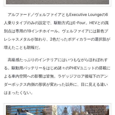
アルファード／ヴェルファイアともExecutive Loungeの6
人乗りタイプのみの設定で、駆動方式はE-Four。HEVとの識
別点は専用の19インチホイール。ヴェルファイアには新色プ
レシャスメタルが加わり、2色だったボディカラーの選択肢が
増えたことも朗報だ。
高級感たっぷりのインテリアにはいつもながらほれぼれす
る。駆動用バッテリーをはじめ諸々のPHEVユニットの搭載に
よる車内空間への影響は皆無。ラゲッジフロア後端下のアン
ダーボックス内側の形状が変わった以外に、目に見える違い
はまったくない。