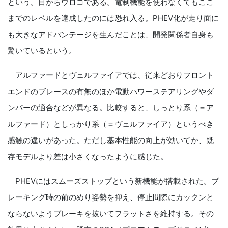
という。目からウロコである。電制機能を使わなくてもここ
までのレベルを達成したのには恐れ入る。PHEV化が走り面に
も大きなアドバンテージを生んだことは、開発関係者自身も
驚いているという。
アルファードとヴェルファイアでは、従来どおりフロント
エンドのブレースの有無のほか電動パワーステアリングやダ
ンパーの適合などが異なる。比較すると、しっとり系（＝ア
ルファード）としっかり系（＝ヴェルファイア）というべき
感触の違いがあった。ただし基本性能の向上が効いてか、既
存モデルより差は小さくなったように感じた。
PHEVにはスムーズストップという新機能が搭載された。ブ
レーキング時の前のめり姿勢を抑え、停止間際にカックンと
ならないようブレーキを抜いてフラットさを維持する。その