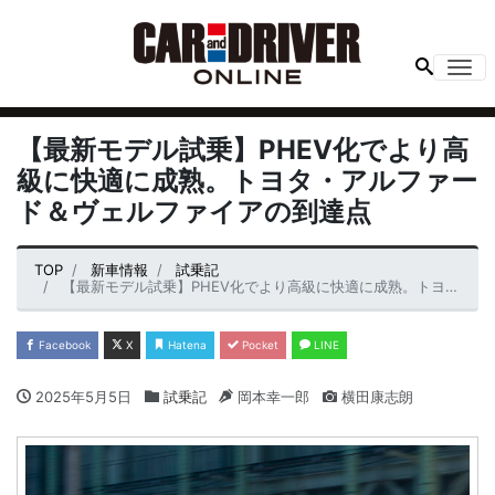
Me
【最新モデル試乗】PHEV化でより高
級に快適に成熟。トヨタ・アルファー
ド＆ヴェルファイアの到達点
TOP
新車情報
試乗記
【最新モデル試乗】PHEV化でより高級に快適に成熟。トヨタ・アルファード＆ヴェルファイアの到達点
Facebook
X
Hatena
Pocket
LINE
2025年5月5日
試乗記
岡本幸一郎
横田康志朗