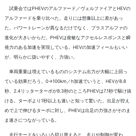
試乗会ではPHEVのアルファード／ヴェルファイアとHEVの
アルファードを乗り比べた。走りには想像以上に差があっ
た。パワートレーンが異なるだけでなく、プラスアルファの
進化が大きいからだ。PHEVは俊敏なアクセルレスポンスと瞬
発力のある加速を実現している。HEVの加速フィールもいい
が、明らかに扱いやすく、力強い。
車両重量は増えているもののシステム出力が大幅に上回っ
ている効果だろう。0→100km／h加速でいうと、HEVが8.8
秒、2.4リッターターボが8.3秒のところPHEVは7.1秒で駆け抜
ける。ターボより1秒以上も速いと知って驚いた。出足が控え
めで上で伸びるターボに対し、PHEVは出足の力強さがそのま
ま速さにつながっている。
走行モードをいろいろ切り替えると、走りや制御が変わ