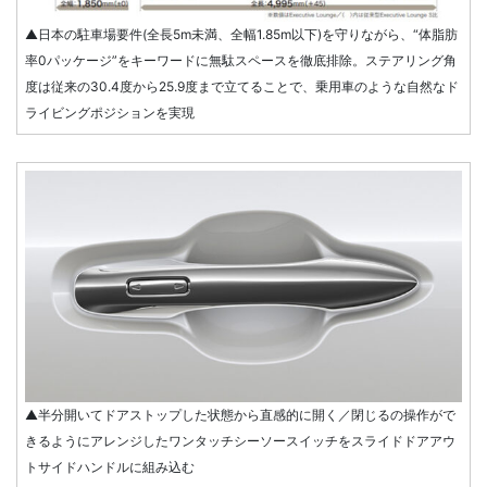
▲日本の駐車場要件(全長5m未満、全幅1.85m以下)を守りながら、“体脂肪
率0パッケージ”をキーワードに無駄スペースを徹底排除。ステアリング角
度は従来の30.4度から25.9度まで立てることで、乗用車のような自然なド
ライビングポジションを実現
▲半分開いてドアストップした状態から直感的に開く／閉じるの操作がで
きるようにアレンジしたワンタッチシーソースイッチをスライドドアアウ
トサイドハンドルに組み込む