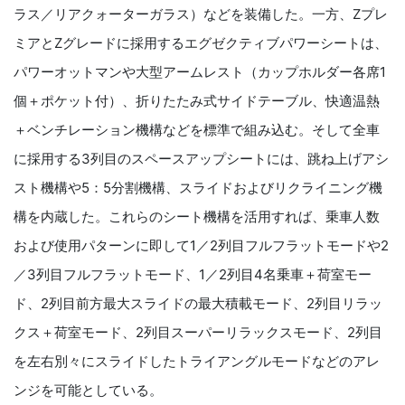
ラス／リアクォーターガラス）などを装備した。一方、Zプレ
ミアとZグレードに採用するエグゼクティブパワーシートは、
パワーオットマンや大型アームレスト（カップホルダー各席1
個＋ポケット付）、折りたたみ式サイドテーブル、快適温熱
＋ベンチレーション機構などを標準で組み込む。そして全車
に採用する3列目のスペースアップシートには、跳ね上げアシ
スト機構や5：5分割機構、スライドおよびリクライニング機
構を内蔵した。これらのシート機構を活用すれば、乗車人数
および使用パターンに即して1／2列目フルフラットモードや2
／3列目フルフラットモード、1／2列目4名乗車＋荷室モー
ド、2列目前方最大スライドの最大積載モード、2列目リラッ
クス＋荷室モード、2列目スーパーリラックスモード、2列目
を左右別々にスライドしたトライアングルモードなどのアレ
ンジを可能としている。