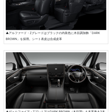
▲アルファード・Zグレードはブラックの内装色に木目調加飾「DARK
BROWN」を採用。シート表皮は合成皮革
▲ヴェルファイア・ZプレミアはDARK BROWN（木目調）＆本革巻き3本