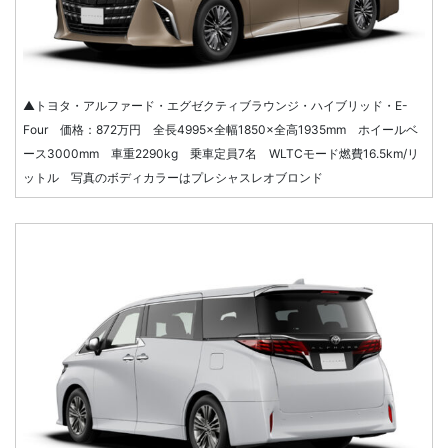
▲トヨタ・アルファード・エグゼクティブラウンジ・ハイブリッド・E-
Four 価格：872万円 全長4995×全幅1850×全高1935mm ホイールベ
ース3000mm 車重2290kg 乗車定員7名 WLTCモード燃費16.5km/リ
ットル 写真のボディカラーはプレシャスレオブロンド