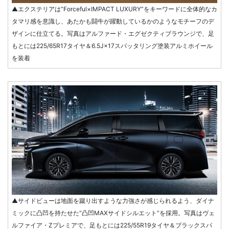
▲エクステリアは“Forceful×IMPACT LUXURY”をキーワードに全体的なカ
タマリ感を意識し、あたかも闘牛が躍動しているかのようなモチーフのデ
ザインに仕立てる。写真はアルファード・エグゼクティブラウンジで、足
もとには225/65R17タイヤ＆6.5J×17スパッタリング塗装アルミホイール
を装着
▲サイドビューは地面を蹴り出すような力強さが感じられるよう、ダイナ
ミックに凸凹を持たせた“凸凹MAXサイドシルエット”を採用。写真はヴェ
ルファイア・Zプレミアで、足もとには225/55R19タイヤ＆ブラックスパ