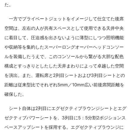
た。
一方でプライベートジェットをイメージして仕立てた後席
空間は、左右の人が共有スペースとして使用できる天井中央
に着目して、圧迫感を出さないように薄型にしつつ照明機能
や収納等を集約したスーパーロングオーバーヘッドコンソー
ルを装備したうえで、このコンソールから繋がる大胆な配色
構成とすっきりとしたした天井まわりによって卓越した空間
を演出。また、運転席と2列目シートおよび3列目シートとの
距離は従来型比でそれぞれ5mm／10mm広い前後席間距離を
確保した。
シート自体は2列目にエグゼクティブラウンジシートとエグ
ゼクティブパワーシートを、3列目に5：5分割2ポジションス
ペースアップシートを採用する。エグゼクティブラウンジに