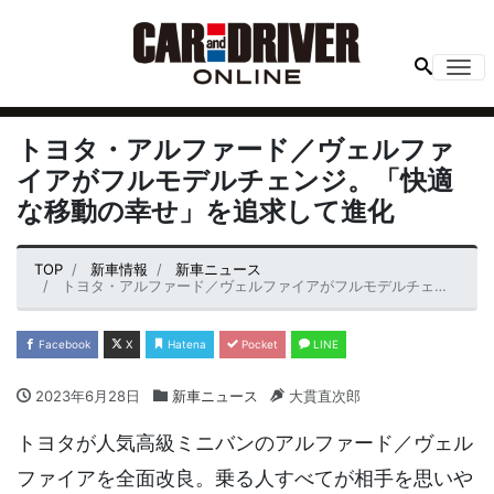
Me
トヨタ・アルファード／ヴェルファ
イアがフルモデルチェンジ。「快適
な移動の幸せ」を追求して進化
TOP
新車情報
新車ニュース
トヨタ・アルファード／ヴェルファイアがフルモデルチェンジ。「快適な移動の幸せ」を追求して進化
Facebook
X
Hatena
Pocket
LINE
2023年6月28日
新車ニュース
大貫直次郎
トヨタが人気高級ミニバンのアルファード／ヴェル
ファイアを全面改良。乗る人すべてが相手を思いや