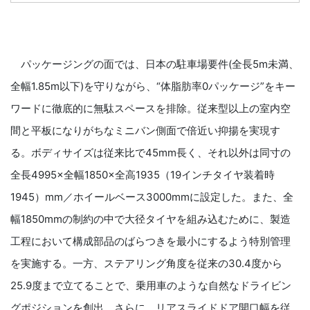
パッケージングの面では、日本の駐車場要件(全長5m未満、
全幅1.85m以下)を守りながら、“体脂肪率0パッケージ”をキー
ワードに徹底的に無駄スペースを排除。従来型以上の室内空
間と平板になりがちなミニバン側面で倍近い抑揚を実現す
る。ボディサイズは従来比で45mm長く、それ以外は同寸の
全長4995×全幅1850×全高1935（19インチタイヤ装着時
1945）mm／ホイールベース3000mmに設定した。また、全
幅1850mmの制約の中で大径タイヤを組み込むために、製造
工程において構成部品のばらつきを最小にするよう特別管理
を実施する。一方、ステアリング角度を従来の30.4度から
25.9度まで立てることで、乗用車のような自然なドライビン
グポジションを創出。さらに、リアスライドドア開口幅を従