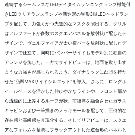
連続するシームレスなLEDデイタイムランニングランプ機能付
きLEDクリアランスランプや新造形の異形3眼LEDヘッドラン
プを配して、力強くかつ先進的なマスクを演出する。グリル
はアルファードが多数のスクエアパネルを放射状に配したデ
ザインで、ヴェルファイアが太い横バーを放射状に配したデ
ザインで仕立て、同時にバンバーサイドもモデル別に独自の
アレンジを施した。一方でサイドビューは、地面を蹴り出す
ような力強さが感じられるよう、ダイナミックに凸凹を持た
せた“凸凹MAXサイドシルエット”を導入。さらに、ロングホ
イールベースを活かした伸びやかなラインや、フロント部か
ら流線的に上昇するルーフ形状、前後席を融合させたガラス
キャビンおよび一筆描きのメッキモールを配して、圧倒的な
存在感と高級感を具現化する。そしてリアビューは、スクエ
アなフォルムを基調にブラックアウトした逆台形のパネルと