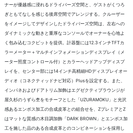
ナーが優越感に浸れるドライバーズ空間と、ゲストがくつろ
ぎともてなしを感じる後席空間でアレンジする。クルーザー
をイメージしてデザインしたドライバーズ空間は、左右への
ダイナミックな動きと重厚なコンソールでオーナーを心地よ
く包み込むコクピットを提供。計器盤には12.3インチTFTカ
ラーメーター＋マルチインフォメーションディスプレイ（メ
ーター照度コントロール付）とカラーヘッドアップディスプ
レイを、センター部には14インチ高精細HDディスプレイオー
ディオ（コネクティッドナビ対応）Plusを設定する。また、
インパネおよびドアトリム加飾はエグゼクティブラウンジが
屋久杉のうずら杢をモチーフとした「UZURAMOKU」と光沢
感あるエンボス加工の合成皮革との組合せを、ZプレミアとZ
はマットな質感の木目調加飾「DARK BROWN」とエンボス加
工を施した品のある合成皮革とのコンビネーションを採用し