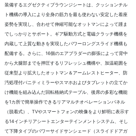
装備するエグゼクティブラウンジシートは、クッションチル
ト機構の導入により全身の筋力を最も使わない安定した着座
姿勢を実現し、合わせて伸縮可能なオットマンによって踵ま
でしっかりとサポート。ギア駆動方式と電磁クラッチ機構を
内蔵して上質な動きを実現したパワーロングスライド機構も
配備する。さらに、16個のエアブラダーの膨張によって背中
から大腿部までを押圧するリフレッシュ機構や、加温範囲を
従来型より拡大したオットマン＆アームレストヒーター、防
汚処理付バニティミラーやスマホおよびタブレットの立てか
け機能を組み込んだ回転格納式テーブル、後席の多彩な機能
を1カ所で簡単操作できるリアマルチオペレーションパネル
（脱着式）、TVやスマートフォンの映像をより鮮明に表示す
る14インチリアシートエンターテインメントシステム、そし
て下降タイプのパワーサイドサンシェード（スライドドアガ