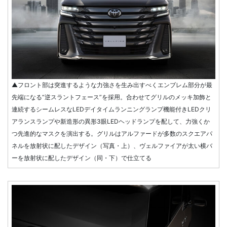
▲フロント部は突進するような力強さを生み出すべくエンブレム部分が最
先端になる“逆スラントフェース”を採用。合わせてグリルのメッキ加飾と
連続するシームレスなLEDデイタイムランニングランプ機能付きLEDクリ
アランスランプや新造形の異形3眼LEDヘッドランプを配して、力強くか
つ先進的なマスクを演出する。グリルはアルファードが多数のスクエアパ
ネルを放射状に配したデザイン（写真・上）、ヴェルファイアが太い横バ
ーを放射状に配したデザイン（同・下）で仕立てる