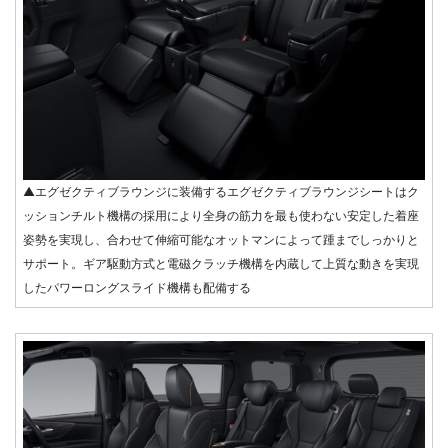
▲エグゼクティブラウンジに装備するエグゼクティブラウンジシートはク
ッションチルト機構の採用により全身の筋力を最も使わない安定した着座
姿勢を実現し、合わせて伸縮可能なオットマンによって踵までしっかりと
サポート。ギア駆動方式と電磁クラッチ機構を内蔵して上質な動きを実現
したパワーロングスライド機構も配備する