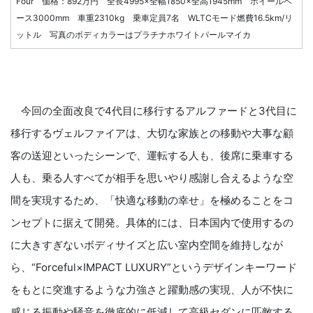
Four 価格：892万円 全長4995×全幅1850×全高1945mm ホイールベ
ース3000mm 車重2310kg 乗車定員7名 WLTCモード燃費16.5km/リ
ットル 写真のボディカラーはプラチナホワイトパールマイカ
今回の全面改良で4代目に移行するアルファードと3代目に
移行するヴェルファイアは、大切な家族との移動や大事な顧
客の送迎といったシーンで、運転する人も、後席に乗車する
人も、乗る人すべてが相手を思いやり感謝し合えるような空
間を実現するため、「快適な移動の幸せ」を極めることをコ
ンセプトに据えて開発。具体的には、日本国内で使用するの
に大きすぎないボディサイズと広い室内空間を維持しなが
ら、“Forceful×IMPACT LUXURY”というデザインキーワード
をもとに突進するような力強さと躍動感の実現、人が不快に
感じる振動や騒音を徹底的に低減して高級セダンに匹敵する