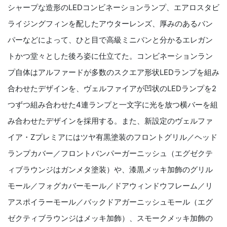
シャープな造形のLEDコンビネーションランプ、エアロスタビ
ライジングフィンを配したアウターレンズ、厚みのあるバン
パーなどによって、ひと目で高級ミニバンと分かるエレガン
トかつ堂々とした後ろ姿に仕立てた。コンビネーションラン
プ自体はアルファードが多数のスクエア形状LEDランプを組み
合わせたデザインを、ヴェルファイアが凹状のLEDランプを2
つずつ組み合わせた4連ランプと一文字に光を放つ横バーを組
み合わせたデザインを採用する。また、新設定のヴェルファ
イア・Zプレミアにはツヤ有黒塗装のフロントグリル／ヘッド
ランプカバー／フロントバンパーガーニッシュ（エグゼクテ
ィブラウンジはガンメタ塗装）や、漆黒メッキ加飾のグリル
モール／フォグカバーモール／ドアウィンドウフレーム／リ
アスポイラーモール／バックドアガーニッシュモール（エグ
ゼクティブラウンジはメッキ加飾）、スモークメッキ加飾の