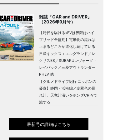
雑誌『CAR and DRIVER』
（2026年9月号）
【時代を駆けるxEVは界隈はハイ
ブリッド全盛期】電動化の流れは
止まるどころか進化し続けている
日産キックス＋エルグランド／レ
クサスES／SUBARUレヴォーグ・
レイバック／三菱アウトランダー
PHEV 他
【グルメドライブ紀行 ニッポンの
優食】静岡・浜松編／翡翠色の暴
れ川、天竜川沿いをホンダCR-Vで
旅する
最新号の詳細はこちら