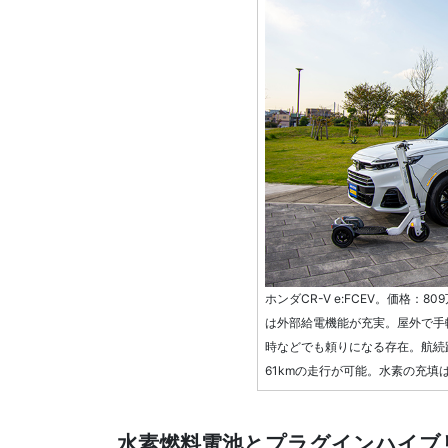
ホンダCR-V e:FCEV。価格：80
は外部給電機能が充実。屋外で手軽
時などでも頼りになる存在。航続距離
61kmの走行が可能。水素の充填は
水素燃料電池とプラグインハイブ