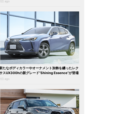
2日 ago
新たなボディカラーやオーナメント加飾を纏ったレク
サスUX300hの新グレード“Shining Essence”が登場
2日 ago