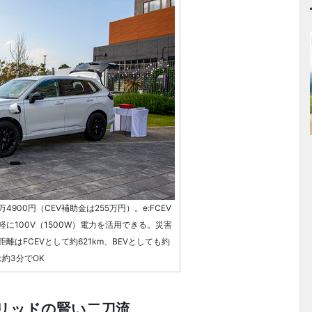
9万4900円（CEV補助金は255万円）。e:FCEV
に100V（1500W）電力を活用できる。災害
はFCEVとして約621km、BEVとしても約
約3分でOK
リッドの賢い二刀流