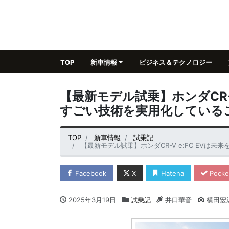
TOP
新車情報
ビジネス＆テクノロジー
【最新モデル試乗】ホンダCR-
すごい技術を実用化している
TOP
新車情報
試乗記
【最新モデル試乗】ホンダCR-V e:FC EVは
Facebook
X
Hatena
Pocke
2025年3月19日
試乗記
井口華音
横田宏