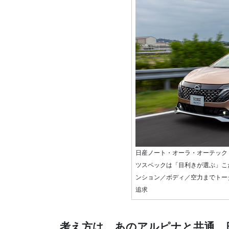
日産ノート・オーラ・オーテック
ツスペックは「目利きが選ぶ」こ
ンション／ボディ／空力までトー
追求
考え方は、あのアルピナと共通。