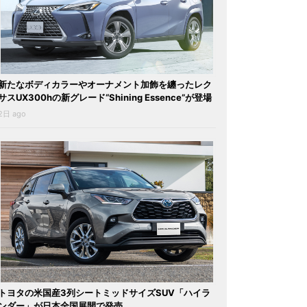
新たなボディカラーやオーナメント加飾を纏ったレク
サスUX300hの新グレード“Shining Essence”が登場
2日 ago
トヨタの米国産3列シートミッドサイズSUV「ハイラ
ンダー」が日本全国展開で発売