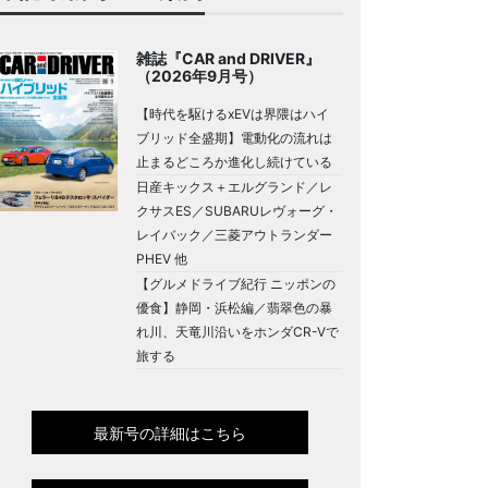
雑誌『CAR and DRIVER』
（2026年9月号）
【時代を駆けるxEVは界隈はハイ
ブリッド全盛期】電動化の流れは
止まるどころか進化し続けている
日産キックス＋エルグランド／レ
クサスES／SUBARUレヴォーグ・
レイバック／三菱アウトランダー
PHEV 他
【グルメドライブ紀行 ニッポンの
優食】静岡・浜松編／翡翠色の暴
れ川、天竜川沿いをホンダCR-Vで
旅する
最新号の詳細はこちら