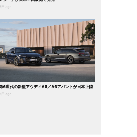
3日 ago
第6世代の新型アウディA6／A6アバントが日本上陸
3日 ago