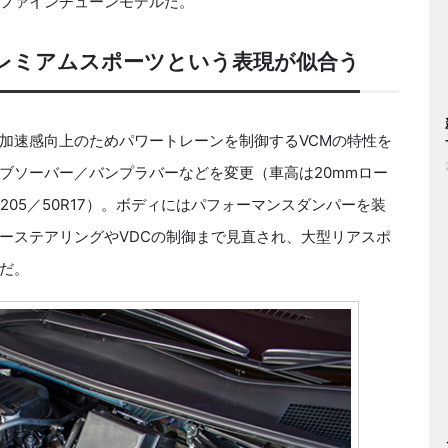
ファインチューンモデルだ。
レミアムスポーツという表現が似合う
加速感向上のためパワートレーンを制御するVCMの特性を
ブソーバー／バンプラバーなどを変更（車高は20mmロー
05／50R17）。ボディにはパフォーマンスダンパーを装
ーステアリングやVDCの制御まで見直され、大型リアスポ
だ。