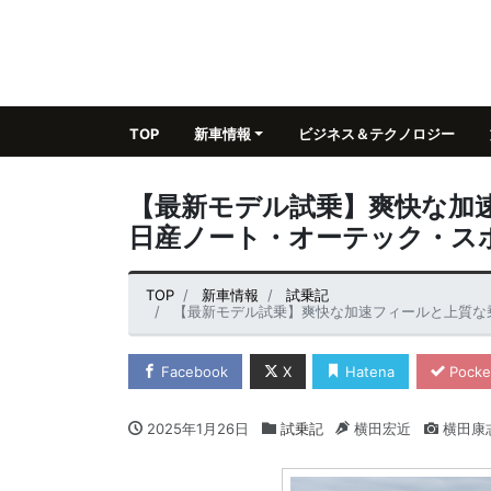
TOP
新車情報
ビジネス＆テクノロジー
【最新モデル試乗】爽快な加
日産ノート・オーテック・ス
TOP
新車情報
試乗記
【最新モデル試乗】爽快な加速フィールと上質な乗
Facebook
X
Hatena
Pocke
2025年1月26日
試乗記
横田宏近
横田康