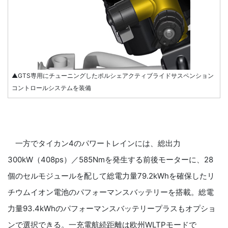
▲GTS専用にチューニングしたポルシェアクティブライドサスペンション
コントロールシステムを装備
一方でタイカン4のパワートレインには、総出力
300kW（408ps）／585Nmを発生する前後モーターに、28
個のセルモジュールを配して総電力量79.2kWhを確保したリ
チウムイオン電池のパフォーマンスバッテリーを搭載。総電
力量93.4kWhのパフォーマンスバッテリープラスもオプショ
ンで選択できる。一充電航続距離は欧州WLTPモードで