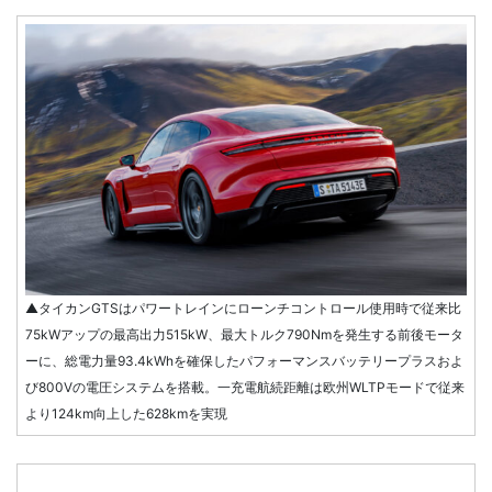
▲タイカンGTSはパワートレインにローンチコントロール使用時で従来比
75kWアップの最高出力515kW、最大トルク790Nmを発生する前後モータ
ーに、総電力量93.4kWhを確保したパフォーマンスバッテリープラスおよ
び800Vの電圧システムを搭載。一充電航続距離は欧州WLTPモードで従来
より124km向上した628kmを実現