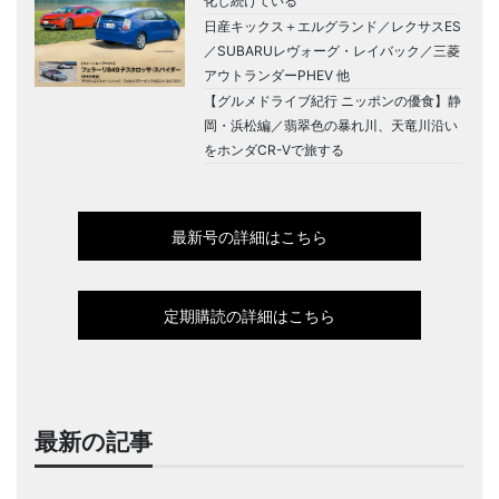
化し続けている
日産キックス＋エルグランド／レクサスES
／SUBARUレヴォーグ・レイバック／三菱
アウトランダーPHEV 他
【グルメドライブ紀行 ニッポンの優食】静
岡・浜松編／翡翠色の暴れ川、天竜川沿い
をホンダCR-Vで旅する
最新号の詳細はこちら
定期購読の詳細はこちら
最新の記事