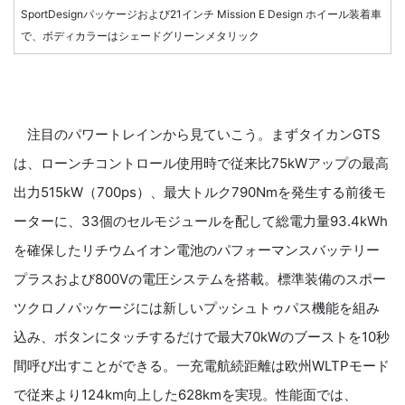
SportDesignパッケージおよび21インチ Mission E Design ホイール装着車
で、ボディカラーはシェードグリーンメタリック
注目のパワートレインから見ていこう。まずタイカンGTS
は、ローンチコントロール使用時で従来比75kWアップの最高
出力515kW（700ps）、最大トルク790Nmを発生する前後モ
ーターに、33個のセルモジュールを配して総電力量93.4kWh
を確保したリチウムイオン電池のパフォーマンスバッテリー
プラスおよび800Vの電圧システムを搭載。標準装備のスポー
ツクロノパッケージには新しいプッシュトゥパス機能を組み
込み、ボタンにタッチするだけで最大70kWのブーストを10秒
間呼び出すことができる。一充電航続距離は欧州WLTPモード
で従来より124km向上した628kmを実現。性能面では、