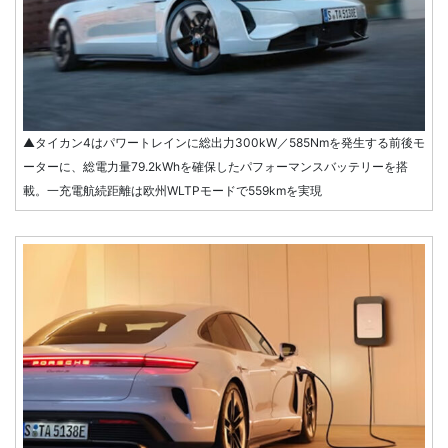
▲タイカン4はパワートレインに総出力300kW／585Nmを発生する前後モ
ーターに、総電力量79.2kWhを確保したパフォーマンスバッテリーを搭
載。一充電航続距離は欧州WLTPモードで559kmを実現