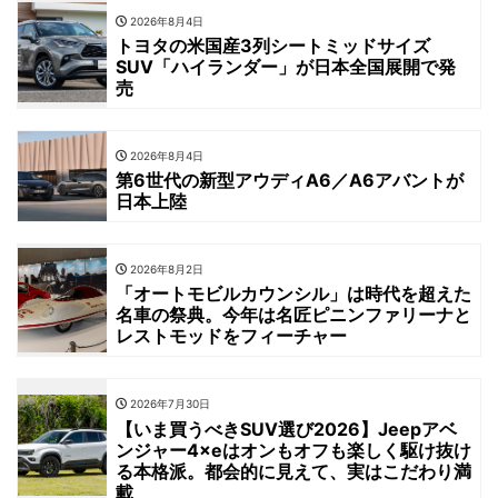
2026年8月4日
トヨタの米国産3列シートミッドサイズ
SUV「ハイランダー」が日本全国展開で発
売
2026年8月4日
第6世代の新型アウディA6／A6アバントが
日本上陸
2026年8月2日
「オートモビルカウンシル」は時代を超えた
名車の祭典。今年は名匠ピニンファリーナと
レストモッドをフィーチャー
2026年7月30日
【いま買うべきSUV選び2026】Jeepアベ
ンジャー4×eはオンもオフも楽しく駆け抜け
る本格派。都会的に見えて、実はこだわり満
載