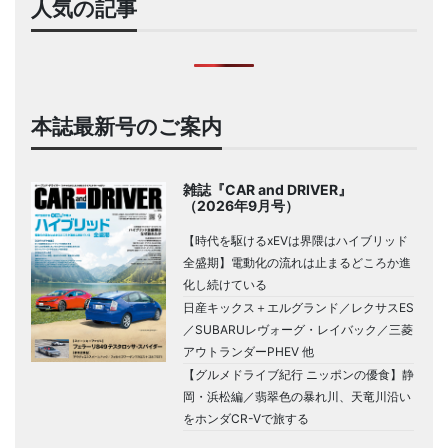
人気の記事
本誌最新号のご案内
雑誌『CAR and DRIVER』
（2026年9月号）
【時代を駆けるxEVは界隈はハイブリッド
全盛期】電動化の流れは止まるどころか進
化し続けている
日産キックス＋エルグランド／レクサスES
／SUBARUレヴォーグ・レイバック／三菱
アウトランダーPHEV 他
【グルメドライブ紀行 ニッポンの優食】静
岡・浜松編／翡翠色の暴れ川、天竜川沿い
をホンダCR-Vで旅する