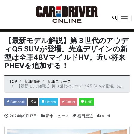
Me
【最新モデル解説】第３世代のアウデ
ィQ5 SUVが登場。先進デザインの新
型は全車48VマイルドHV。近い将来
PHEVを追加する！
TOP
新車情報
新車ニュース
【最新モデル解説】第３世代のアウディQ5 SUVが登場。先進デザインの新型は全車48VマイルドHV。近い将来PHEVを追加する！
Facebook
X
Hatena
Pocket
LINE
2024年9月17日
新車ニュース
横田宏近
Audi