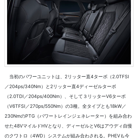
当初のパワーユニットは、2リッター直4ターボ（2.0TFSI
／204ps/340Nm）と2リッター直4ディーゼルターボ
（2.0TDI／204ps/400Nm）、そして３リッターV6ターボ
（V6TFSI／270ps/550Nm）の3種。全タイプとも18kW／
230NmのPTG（パワートレインジェネレーター）を組み合わ
せた48VマイルドHVとなり、ディーゼルとV6はアウディ自慢
のクワトロ（4WD）システムが組み合わされる。PHEVも今