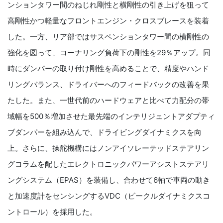
ンションタワー間のねじれ剛性と横剛性の引き上げを狙って
高剛性かつ軽量なフロントエンジン・クロスブレースを装着
した。一方、リア部ではサスペンションタワー間の横剛性の
強化を図って、コーナリング負荷下の剛性を29％アップ。同
時にダンパーの取り付け剛性を高めることで、精度やハンド
リングバランス、ドライバーへのフィードバックの改善を果
たした。また、一世代前のハードウェアと比べて力配分の帯
域幅を500％増加させた最先端のインテリジェントアダプティ
ブダンパーを組み込んで、ドライビングダイナミクスを向
上。さらに、操舵機構にはノンアイソレーテッドステアリン
グコラムを配したエレクトロニックパワーアシストステアリ
ングシステム（EPAS）を装備し、合わせて6軸で車両の動き
と加速度計をセンシングするVDC（ビークルダイナミクスコ
ントロール）を採用した。