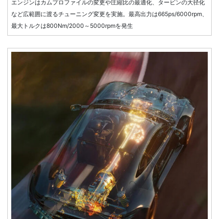
エンジンはカムプロファイルの変更や圧縮比の最適化、タービンの大径化
など広範囲に渡るチューニング変更を実施。最高出力は665ps/6000rpm、
最大トルクは800Nm/2000～5000rpmを発生