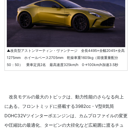
▲改良型アストンマーティン・ヴァンテージ 全長4495×全幅2045×全高
1275mm ホイールベース2705mm 乾燥車重1605kg（前後重量配分
50：50） 乗車定員2名 最高速度325km/h 0→100km/h加速3.5秒
改良モデルの最大のトピックは、動力性能のさらなる向上
にある。フロントミッドに搭載する3982cc・V型8気筒
DOHC32Vツインターボエンジンは、カムプロファイルの変更
や圧縮比の最適化、タービンの大径化など広範囲に渡るチュ