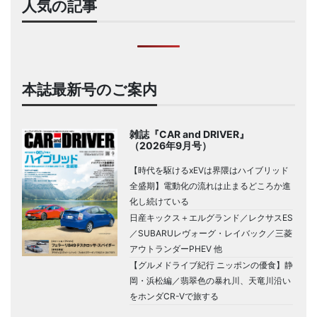
人気の記事
本誌最新号のご案内
雑誌『CAR and DRIVER』
（2026年9月号）
【時代を駆けるxEVは界隈はハイブリッド
全盛期】電動化の流れは止まるどころか進
化し続けている
日産キックス＋エルグランド／レクサスES
／SUBARUレヴォーグ・レイバック／三菱
アウトランダーPHEV 他
【グルメドライブ紀行 ニッポンの優食】静
岡・浜松編／翡翠色の暴れ川、天竜川沿い
をホンダCR-Vで旅する