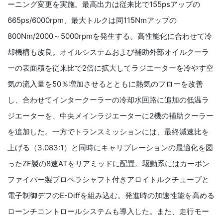
ーニング変更を実施。最高出力は従来比で155psアップの
665ps/6000rpm、最大トルクは同115Nmアップの
800Nm/2000～5000rpmを発生する。高性能化に合わせて冷
却機構も改良。オイルシステムおよび補助外部オイルクーラ
ーの表面積を従来比で2倍に拡大してラジエーターを冷やす空
気の流入量を50％増加させるとともに熱気のフローを改善
し、合わせてインタークーラーの冷却水回路に追加の低温ラ
ジエーターを、中央メインラジエーターに2機の補助クーラー
を追加した。一方でトランスミッションには、最終減速比を
上げる（3.083:1）と同時にキャリブレーションの最適化を図
ったZF製の8速ATをリアミッドに配置。駆動系にはカーボン
ファイバー製プロペラシャフト付きアロイトルクチューブと
電子制御デフのE-Diffを組み込む。発進時の加速性能を高める
ローンチコントロールシステムも導入した。また、走行モー