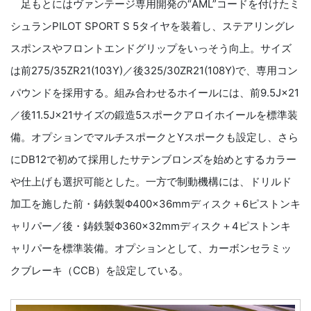
足もとにはヴァンテージ専用開発の“AML”コードを付けたミ
シュランPILOT SPORT S 5タイヤを装着し、ステアリングレ
スポンスやフロントエンドグリップをいっそう向上。サイズ
は前275/35ZR21(103Y)／後325/30ZR21(108Y)で、専用コン
パウンドを採用する。組み合わせるホイールには、前9.5J×21
／後11.5J×21サイズの鍛造5スポークアロイホイールを標準装
備。オプションでマルチスポークとYスポークも設定し、さら
にDB12で初めて採用したサテンブロンズを始めとするカラー
や仕上げも選択可能とした。一方で制動機構には、ドリルド
加工を施した前・鋳鉄製Φ400×36mmディスク＋6ピストンキ
ャリパー／後・鋳鉄製Φ360×32mmディスク＋4ピストンキ
ャリパーを標準装備。オプションとして、カーボンセラミッ
クブレーキ（CCB）を設定している。