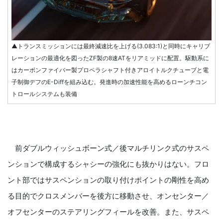
▲トランスミッションには最終減速比を上げる(3.083:1)と同時にキャリブ
レーションの最適化を図ったZF製の8速ATをリアミッドに配置。駆動系に
はカーボンファイバー製プロペラシャフト付きアロイトルクチューブと電
子制御デフのE-Diffを組み込む。発進時の加速性能を高めるローンチコン
トロールシステムも装備
前ダブルウィッシュボーン式／後マルチリンク式のサスペ
ンションで構成するシャシーの強化にも抜かりはない。フロ
ント部ではサスペンションの取り付けポイントの剛性を高め
る目的でクロスメンバーを後方に移動させ、オンセンター／
オフセンターのステアリングフィールを改善。また、サスペ