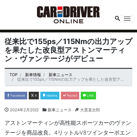
Me
従来比で155ps／115Nmの出力アップ
を果たした改良型アストンマーティ
ン・ヴァンテージがデビュー
TOP
新車情報
新車ニュース
従来比で155ps／115Nmの出力アップを果たした改良型アストンマーティン・ヴァンテージがデビュー
Facebook
X
Hatena
Pocket
LINE
2024年2月20日
新車ニュース
大貫直次郎
アストンマーティンが高性能スポーツカーのヴァン
テージを商品改良。4リットルV8ツインターボエン