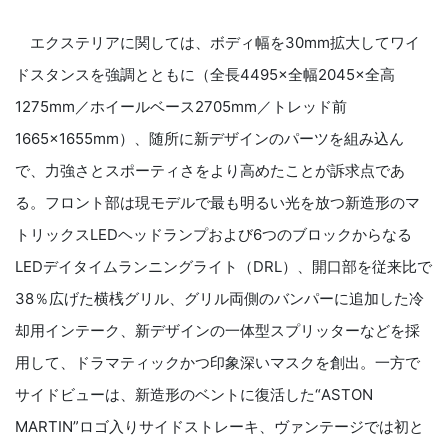
エクステリアに関しては、ボディ幅を30mm拡大してワイ
ドスタンスを強調とともに（全長4495×全幅2045×全高
1275mm／ホイールベース2705mm／トレッド前
1665×1655mm）、随所に新デザインのパーツを組み込ん
で、力強さとスポーティさをより高めたことが訴求点であ
る。フロント部は現モデルで最も明るい光を放つ新造形のマ
トリックスLEDヘッドランプおよび6つのブロックからなる
LEDデイタイムランニングライト（DRL）、開口部を従来比で
38％広げた横桟グリル、グリル両側のバンパーに追加した冷
却用インテーク、新デザインの一体型スプリッターなどを採
用して、ドラマティックかつ印象深いマスクを創出。一方で
サイドビューは、新造形のベントに復活した“ASTON
MARTIN”ロゴ入りサイドストレーキ、ヴァンテージでは初と