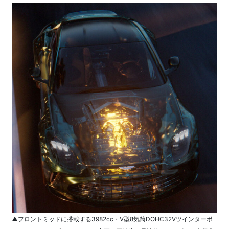
▲フロントミッドに搭載する3982cc・V型8気筒DOHC32Vツインターボ