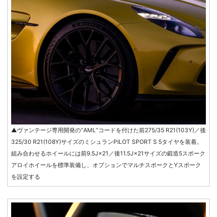
▲ヴァンテージ専用開発の“AML”コードを付けた前275/35 R21(103Y)／後
325/30 R21(108Y)サイズのミシュランPILOT SPORT S 5タイヤを装着。
組み合わせるホイールには前9.5J×21／後11.5J×21サイズの鍛造5スポーク
アロイホイールを標準装備し、オプションでマルチスポークとYスポーク
を設定する