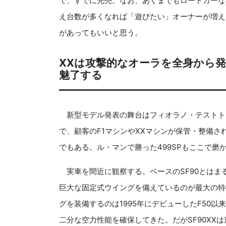
で、すでに完売。なお、あくまでもロードカーな
え台数が多くなれば「遊びたい」オーナーが増えそ
があってもいいと思う。
XXは攻撃的なオーラを全身から
魅了する
新型モデル発表の舞台はフィオラノ・テストトラ
で、顧客のF1マシンやXXマシンが保管・整備さ
でもある。ル・マンで勝った499SPもここで磨
実車を間近に観察する。ベースのSF90とはま
巨大な固定式ウイングを備えているのが最大の特
グを装備するのは1995年にデビューしたF50
二分な空力性能を確保してきた。だがSF90XX