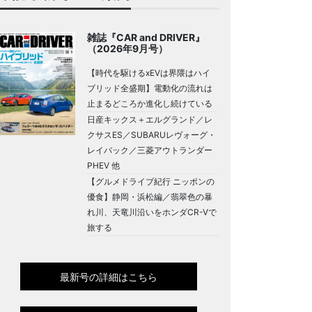
雑誌『CAR and DRIVER』
（2026年9月号）
【時代を駆けるxEVは界隈はハイ
ブリッド全盛期】電動化の流れは
止まるどころか進化し続けている
日産キックス＋エルグランド／レ
クサスES／SUBARUレヴォーグ・
レイバック／三菱アウトランダー
PHEV 他
【グルメドライブ紀行 ニッポンの
優食】静岡・浜松編／翡翠色の暴
れ川、天竜川沿いをホンダCR-Vで
旅する
最新号の詳細はこちら