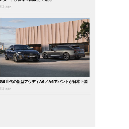
3日 ago
第6世代の新型アウディA6／A6アバントが日本上陸
3日 ago