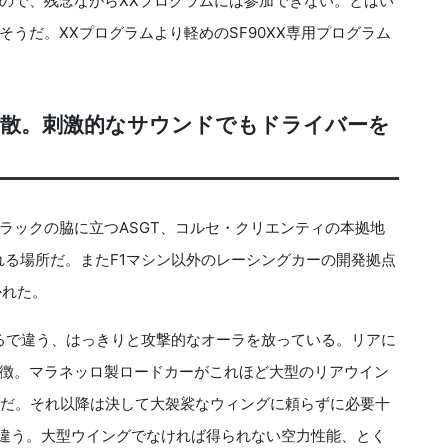
ので、残念ながらXXプログラムには参加できない。とはい
うだ。XXプログラムより軽めのSF90XX専用プログラム
発散。刺激的なサウンドでもドライバーを
ックの脇に立つASGT、コルセ・クリエンティの本拠地
れる場所だ。またF1マシン以外のレーシングカーの開発拠点
かれた。
るで違う、はっきりと攻撃的なオーラを放っている。リアに
徴。マラネッロ製ロードカーがこれほど大型のリアウイン
以来だ。それ以降は決して大袈裟なウィングに頼らずに必要十
は違う。大型ウイングでなければ得られない空力性能、とく