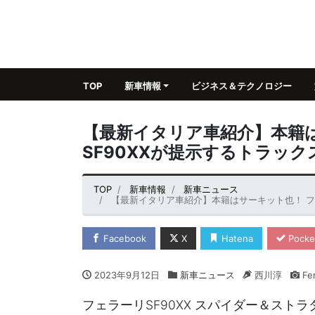
TOP
新車情報
ビジネス＆テクノロジー
【最新イタリア車紹介】本籍
SF90XXが提示するトラッ
TOP
新車情報
新車ニュース
【最新イタリア車紹介】本籍はサーキット也！ フ
Facebook
X
Hatena
Pocke
2023年9月12日
新車ニュース
西川淳
Fer
フェラーリSF90XX スパイダー＆スト