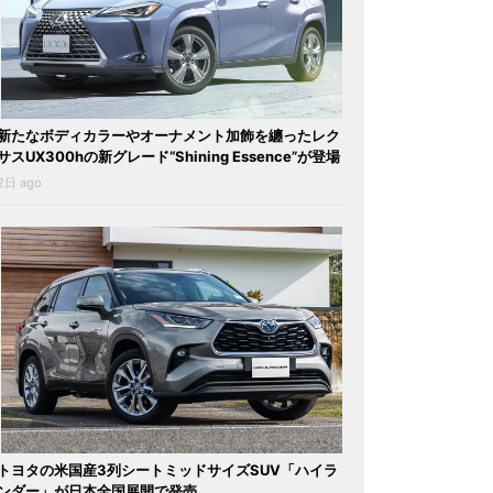
新たなボディカラーやオーナメント加飾を纏ったレク
サスUX300hの新グレード“Shining Essence”が登場
2日 ago
トヨタの米国産3列シートミッドサイズSUV「ハイラ
ンダー」が日本全国展開で発売