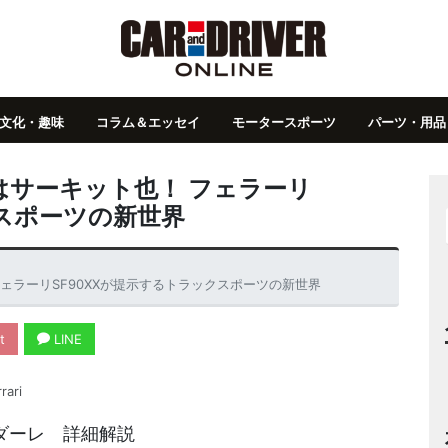
文化・趣味
コラム＆エッセイ
モータースポーツ
パーツ・用品
はサーキット也！ フェラーリ
クスポーツの新世界
ェラーリSF90XXが提示するトラックスポーツの新世界
t
LINE
rari
ラダーレ 詳細解説