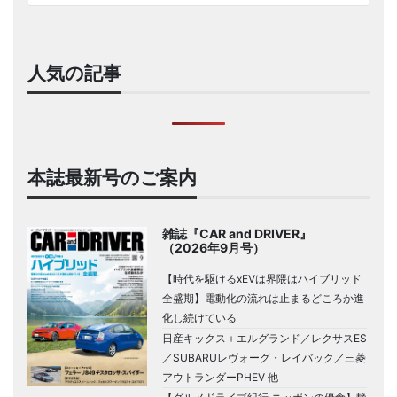
人気の記事
本誌最新号のご案内
雑誌『CAR and DRIVER』
（2026年9月号）
【時代を駆けるxEVは界隈はハイブリッド
全盛期】電動化の流れは止まるどころか進
化し続けている
日産キックス＋エルグランド／レクサスES
／SUBARUレヴォーグ・レイバック／三菱
アウトランダーPHEV 他