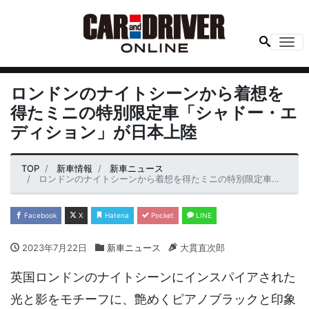
Me
ロンドンのナイトシーンから着想を
得たミニの特別限定車「シャドー・エ
ディション」が日本上陸
TOP
新車情報
新車ニュース
ロンドンのナイトシーンから着想を得たミニの特別限定車「シャドー・エディション」が日本上陸
Facebook
X
Hatena
Pocket
LINE
2023年7月22日
新車ニュース
大貫直次郎
英国ロンドンのナイトシーンにインスパイアされた
光と影をモチーフに、艶めくピアノブラックと印象