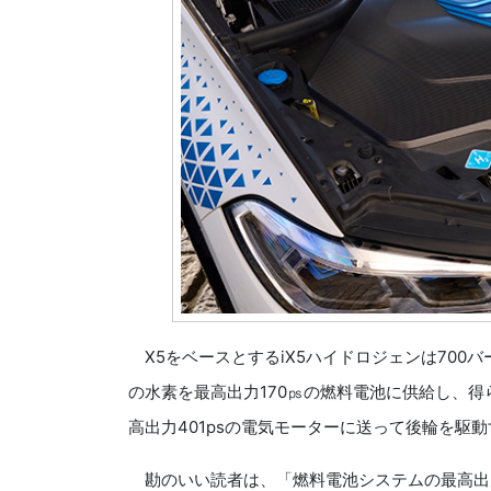
X5をベースとするiX5ハイドロジェンは700
の水素を最高出力170㎰の燃料電池に供給し、
高出力401psの電気モーターに送って後輪を駆
勘のいい読者は、「燃料電池システムの最高出力が