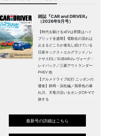
雑誌『CAR and DRIVER』
（2026年9月号）
【時代を駆けるxEVは界隈はハイ
ブリッド全盛期】電動化の流れは
止まるどころか進化し続けている
日産キックス＋エルグランド／レ
クサスES／SUBARUレヴォーグ・
レイバック／三菱アウトランダー
PHEV 他
【グルメドライブ紀行 ニッポンの
優食】静岡・浜松編／翡翠色の暴
れ川、天竜川沿いをホンダCR-Vで
旅する
最新号の詳細はこちら