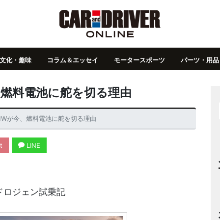
文化・趣味
コラム＆エッセイ
モータースポーツ
パーツ・用品
、燃料電池に舵を切る理由
MWが今、燃料電池に舵を切る理由
t
LINE
イドロジェン試乗記