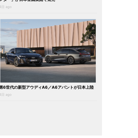
4日 ago
第6世代の新型アウディA6／A6アバントが日本上陸
4日 ago