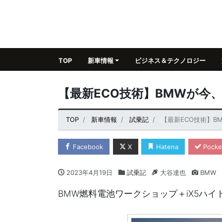
TOP
新車情報
ビジネス＆テクノロジー
【最新ECO技術】BMWが今
TOP
新車情報
試乗記
【最新ECO技術】B
Facebook
X
Hatena
Pocke
2023年4月19日
試乗記
大谷達也
BMW
BMW燃料電池ワークショップ＋iX5ハ