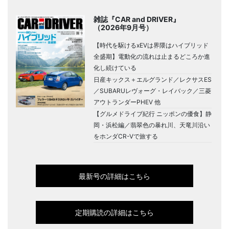
雑誌『CAR and DRIVER』
（2026年9月号）
【時代を駆けるxEVは界隈はハイブリッド
全盛期】電動化の流れは止まるどころか進
化し続けている
日産キックス＋エルグランド／レクサスES
／SUBARUレヴォーグ・レイバック／三菱
アウトランダーPHEV 他
【グルメドライブ紀行 ニッポンの優食】静
岡・浜松編／翡翠色の暴れ川、天竜川沿い
をホンダCR-Vで旅する
最新号の詳細はこちら
定期購読の詳細はこちら