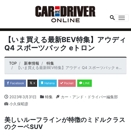
Me
【いま買える最新BEV特集】アウディ
Q4 スポーツバック eトロン
TOP
新車情報
特集
【いま買える最新BEV特集】アウディ Q4 スポーツバック eトロン
Facebook
X
Hatena
Pocket
LINE
2023年3月31日
特集
カー・アンド・ドライバー編集部
小久保昭彦
美しいルーフラインが特徴のミドルクラス
のクーペSUV