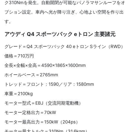
ク310Nmを発生。自動開閉が可能なパノラマサンルーフをオ
プション設定。車内へ光が降り注ぎ、心地よい空間を作り出
す。
アウディ Q4 スポーツバック eトロン 主要諸元
グレード＝Q4 スポーツバック 40 eトロン Sライン（RWD
）
価格＝710万円
全長
×
全幅
×
全高＝4590
×1865×1600mm
ホイールベース＝2765
mm
トレッド＝フロント：
1590
／リア：
1580mm
車重＝
2100kg
モーター型式＝EBJ（交流同期電動機）
モーター定格出力＝70kW
モーター最高出力＝150
kW
（204
ps）
モーター最大トルク＝310
Nm（31.6kgm）