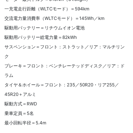
一充電走行距離（
WLTC
モード）＝594
km
交流電力量消費率（
WLTC
モード）＝145
Wh
／
km
駆動用バッテリー＝リチウムイオン電池
駆動用バッテリー総電力量＝82
kWh
サスペンション＝フロント：ストラット／リア：マルチリン
ク
ブレーキ＝フロント：ベンチレーテッドディスク／リア：ド
ラム
タイヤ＆ホイール＝フロント：
235
／50
R20・リア255／
45R20
＋アルミ
駆動方式＝RWD
乗車定員＝5名
最小回転半径＝5.4
m