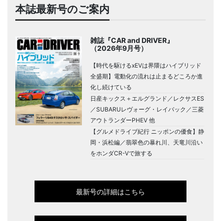
本誌最新号のご案内
雑誌『CAR and DRIVER』
（2026年9月号）
【時代を駆けるxEVは界隈はハイブリッド
全盛期】電動化の流れは止まるどころか進
化し続けている
日産キックス＋エルグランド／レクサスES
／SUBARUレヴォーグ・レイバック／三菱
アウトランダーPHEV 他
【グルメドライブ紀行 ニッポンの優食】静
岡・浜松編／翡翠色の暴れ川、天竜川沿い
をホンダCR-Vで旅する
最新号の詳細はこちら