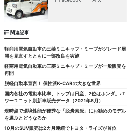
Facebook
X
関連記事
軽商用電気自動車の三菱ミニキャブ・ミーブがグレード展
開を見直すとともに一部改良を実施
軽商用電気自動車の三菱ミニキャブ・ミーブが一般販売を
再開
脱軽自動車宣言！ 個性派K-CARの大きな世界
国内各社の電動車比率、トップは日産、2位はホンダ。パ
ワーユニット別新車販売データ（2021年6月）
現時点で環境性能が優秀な「脱炭素派」にお勧めのモデル
を選ぶとどうなるか
10月のSUV販売は2カ月連続でトヨタ・ライズが首位