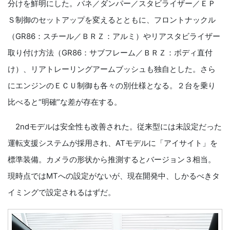
分けを鮮明にした。バネ／ダンパー／スタビライザー／ＥＰ
Ｓ制御のセットアップを変えるとともに、フロントナックル
（GR86：スチール／ＢＲＺ：アルミ）やリアスタビライザー
取り付け方法（GR86：サブフレーム／ＢＲＺ：ボディ直付
け）、リアトレーリングアームブッシュも独自とした。さら
にエンジンのＥＣＵ制御も各々の別仕様となる。２台を乗り
比べると“明確”な差が存在する。
2ndモデルは安全性も改善された。従来型には未設定だった
運転支援システムが採用され、ATモデルに「アイサイト」を
標準装備。カメラの形状から推測するとバージョン３相当。
現時点ではMTへの設定がないが、現在開発中、しかるべきタ
イミングで設定されるはずだ。