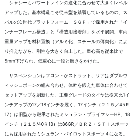
シャシーもパワートレインの進化に合わせて大きくレベル
アップした。基本構造こそ従来型を踏襲しているものの、ス
バルの次世代プラットフォーム「ＳＧＰ」で採用された「イ
ンナーフレーム構造」と「構造用接着剤」を水平展開。車両
重量アップを材料置換（アルミ化、スチールの薄肉化）によ
り抑えながら、剛性を大きく向上した。重心高も従来比で
5mm下げられ、低重心に一段と磨きをかけた。
サスペンションはフロントがストラット、リアはダブルウ
ィッシュボーンの組み合わせ。体幹を鍛えた車体に合わせて
セットアップを刷新した。主要グレードのタイヤは従来比1イ
ンチアップの17／18インチを履く。17インチ（２１５／45Ｒ
17）は旧型から継承されたミシュラン・プライマシーHP、18
インチ（２１５/40Ｒ18）は86GR／ＢＲＺ・ＳＴＩスポーツ
にも採用されたミシュラン・パイロットスポーツ４になる。