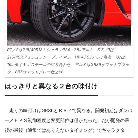
RZ／Sは215/40R18ミシュランPS4＋7.5Jアルミ S Z／Rは
215/45R17ミシュラン・プライマシーHP＋7.5Jアルミ装着 RCは
16inタイヤ＋スチールの組み合わせ アルミはGR86がマットブラッ
ク BRZはマットグレー仕上げ
はっきりと異なる２台の味付け
走りの味付けはGR86とＢＲＺで異なる。開発初期はダンパ
ー／ＥＰＳ制御程度と変更部位は僅かだった。だが開発の最
後の最後（通常ではありえないタイミング）でキャラクター