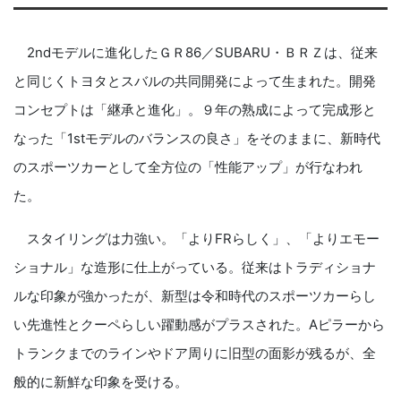
2ndモデルに進化したＧＲ86／SUBARU・ＢＲＺは、従来
と同じくトヨタとスバルの共同開発によって生まれた。開発
コンセプトは「継承と進化」。９年の熟成によって完成形と
なった「1stモデルのバランスの良さ」をそのままに、新時代
のスポーツカーとして全方位の「性能アップ」が行なわれ
た。
スタイリングは力強い。「よりFRらしく」、「よりエモー
ショナル」な造形に仕上がっている。従来はトラディショナ
ルな印象が強かったが、新型は令和時代のスポーツカーらし
い先進性とクーペらしい躍動感がプラスされた。Aピラーから
トランクまでのラインやドア周りに旧型の面影が残るが、全
般的に新鮮な印象を受ける。