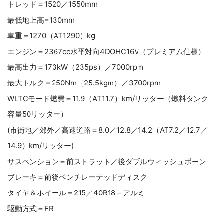
トレッド＝1520／1550mm
最低地上高=130mm
車重＝1270（AT1290）kg
エンジン＝2367cc水平対向4DOHC16V（プレミアム仕様）
最高出力＝173kW（235ps）／7000rpm
最大トルク＝250Nm（25.5kgm）／3700rpm
WLTCモード燃費＝11.9（AT11.7）km/リッター（燃料タンク
容量50リッター）
(市街地／郊外／高速道路＝8.0／12.8／14.2（AT7.2／12.7／
14.9）km/リッター)
サスペンション＝前ストラット／後ダブルウィッシュボーン
ブレーキ＝前後ベンチレーテッドディスク
タイヤ＆ホイール＝215／40R18＋アルミ
駆動方式＝FR