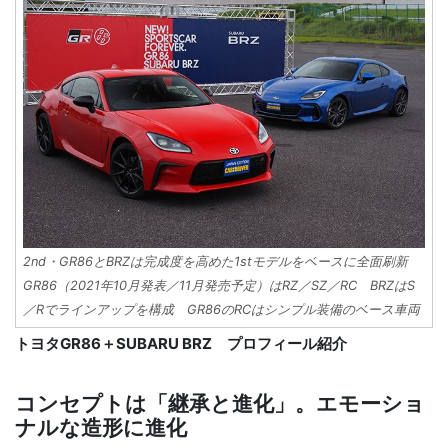
2nd・GR86とBRZは完成度を高めた1stモデルをベースに全面刷新
GR86（2021年10月発表／11月発売予定）はRZ／SZ／RC BRZはS
／Rでラインアップを構成 GR86のRCはシンプル装備のベース車両
トヨタGR86＋SUBARU BRZ プロフィール紹介
コンセプトは「継承と進化」。エモーショ
ナルな造形に進化