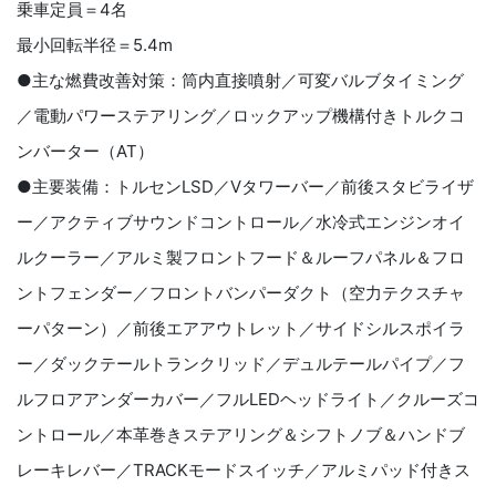
乗車定員＝4名
最小回転半径＝5.4m
●主な燃費改善対策：筒内直接噴射／可変バルブタイミング
／電動パワーステアリング／ロックアップ機構付きトルクコ
ンバーター（AT）
●主要装備：トルセンLSD／Vタワーバー／前後スタビライザ
ー／アクティブサウンドコントロール／水冷式エンジンオイ
ルクーラー／アルミ製フロントフード＆ルーフパネル＆フロ
ントフェンダー／フロントバンパーダクト（空力テクスチャ
ーパターン）／前後エアアウトレット／サイドシルスポイラ
ー／ダックテールトランクリッド／デュルテールパイプ／フ
ルフロアアンダーカバー／フルLEDヘッドライト／クルーズコ
ントロール／本革巻きステアリング＆シフトノブ＆ハンドブ
レーキレバー／TRACKモードスイッチ／アルミパッド付きス