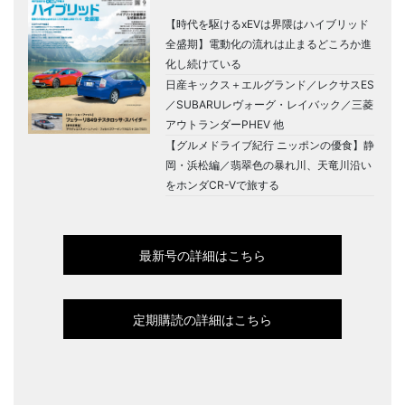
【時代を駆けるxEVは界隈はハイブリッド
全盛期】電動化の流れは止まるどころか進
化し続けている
日産キックス＋エルグランド／レクサスES
／SUBARUレヴォーグ・レイバック／三菱
アウトランダーPHEV 他
【グルメドライブ紀行 ニッポンの優食】静
岡・浜松編／翡翠色の暴れ川、天竜川沿い
をホンダCR-Vで旅する
最新号の詳細はこちら
定期購読の詳細はこちら