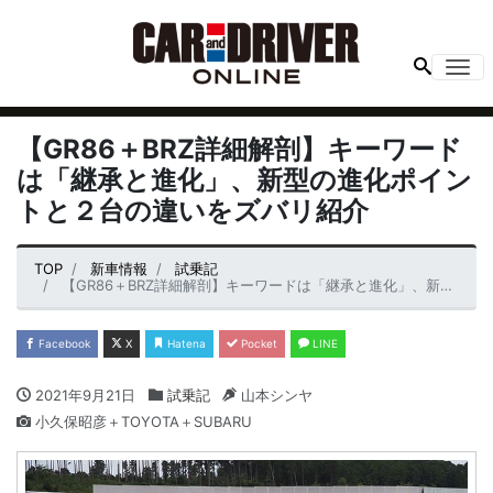
Me
【GR86＋BRZ詳細解剖】キーワード
は「継承と進化」、新型の進化ポイン
トと２台の違いをズバリ紹介
TOP
新車情報
試乗記
【GR86＋BRZ詳細解剖】キーワードは「継承と進化」、新型の進化ポイントと２台の違いをズバリ紹介
Facebook
X
Hatena
Pocket
LINE
2021年9月21日
試乗記
山本シンヤ
小久保昭彦＋TOYOTA＋SUBARU