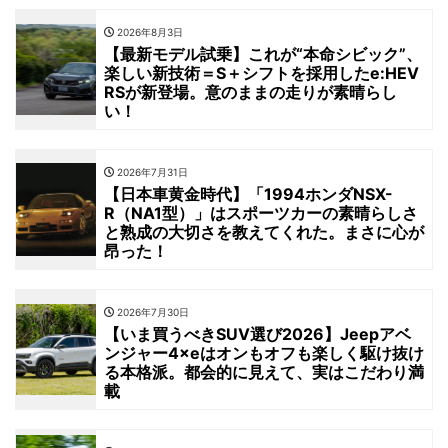
2026年8月3日
【最新モデル試乗】これが“本命シビック”、
楽しい新技術＝S＋シフトを採用したe:HEV
RSが新登場。意のままの走りが素晴らし
い！
2026年7月31日
【日本車黄金時代】「1994ホンダNSX-
R（NA1型）」はスポーツカーの素晴らしさ
と熟成の大切さを教えてくれた。まさに心が
昂った！
2026年7月30日
【いま買うべきSUV選び2026】Jeepアベ
ンジャー4×eはオンもオフも楽しく駆け抜け
る本格派。都会的に見えて、実はこだわり満
載