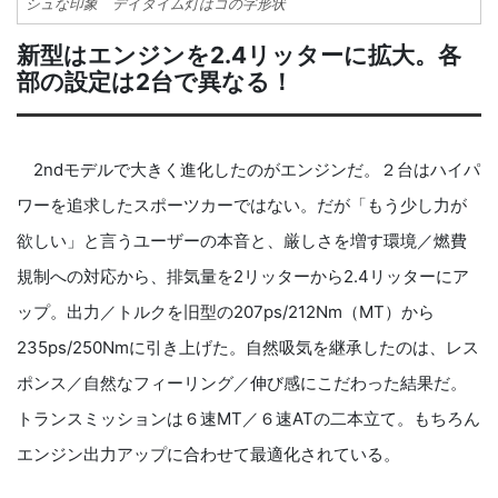
シュな印象 デイタイム灯はコの字形状
新型はエンジンを2.4リッターに拡大。各
部の設定は2台で異なる！
2ndモデルで大きく進化したのがエンジンだ。２台はハイパ
ワーを追求したスポーツカーではない。だが「もう少し力が
欲しい」と言うユーザーの本音と、厳しさを増す環境／燃費
規制への対応から、排気量を2リッターから2.4リッターにア
ップ。出力／トルクを旧型の207ps/212Nm（MT）から
235ps/250Nmに引き上げた。自然吸気を継承したのは、レス
ポンス／自然なフィーリング／伸び感にこだわった結果だ。
トランスミッションは６速MT／６速ATの二本立て。もちろん
エンジン出力アップに合わせて最適化されている。