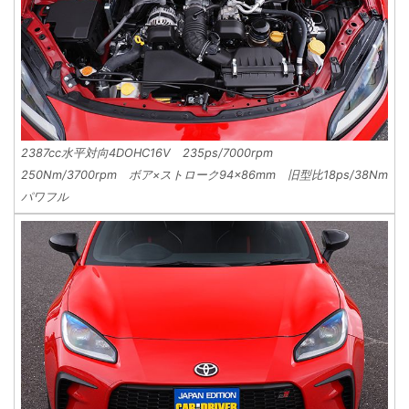
2387cc水平対向4DOHC16V 235ps/7000rpm
250Nm/3700rpm ボア×ストローク94×86mm 旧型比18ps/38Nm
パワフル