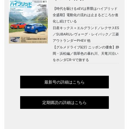
【時代を駆けるxEVは界隈はハイブリッド
全盛期】電動化の流れは止まるどころか進
化し続けている
日産キックス＋エルグランド／レクサスES
／SUBARUレヴォーグ・レイバック／三菱
アウトランダーPHEV 他
【グルメドライブ紀行 ニッポンの優食】静
岡・浜松編／翡翠色の暴れ川、天竜川沿い
をホンダCR-Vで旅する
最新号の詳細はこちら
定期購読の詳細はこちら