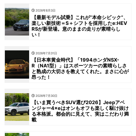
2026年8月3日
【最新モデル試乗】これが“本命シビック”、
楽しい新技術＝S＋シフトを採用したe:HEV
RSが新登場。意のままの走りが素晴らし
い！
2026年7月31日
【日本車黄金時代】「1994ホンダNSX-
R（NA1型）」はスポーツカーの素晴らしさ
と熟成の大切さを教えてくれた。まさに心が
昂った！
2026年7月30日
【いま買うべきSUV選び2026】Jeepアベ
ンジャー4×eはオンもオフも楽しく駆け抜け
る本格派。都会的に見えて、実はこだわり満
載