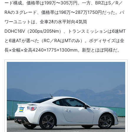
ード構成。価格帯は199万〜305万円。一方、BRZはS／R／
RAの３グレード、価格帯は196万〜287万1750円だった。パ
ワーユニットは、全車2ℓの水平対向4気筒
DOHC16V（200ps/205Nm）、トランスミッションは6速MT
と6速ATが選べた（RC／RAはMTのみ）。ボディサイズは全
長×全幅×全高4240×1775×1300mm。新型とほぼ同様だ。