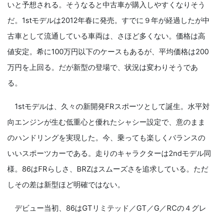
いと予想される。そうなると中古車が購入しやすくなりそう
だ。1stモデルは2012年春に発売。すでに９年が経過したが中
古車として流通している車両は、さほど多くない。価格は高
値安定。希に100万円以下のケースもあるが、平均価格は200
万円を上回る。だが新型の登場で、状況は変わりそうであ
る。
1stモデルは、久々の新開発FRスポーツとして誕生。水平対
向エンジンが生む低重心と優れたシャシー設定で、意のまま
のハンドリングを実現した。今、乗っても楽しくバランスの
いいスポーツカーである。走りのキャラクターは2ndモデル同
様。86はFRらしさ、BRZはスムーズさを追求している。ただ
しその差は新型ほど明確ではない。
デビュー当初、86はGTリミテッド／GT／G／RCの４グレ