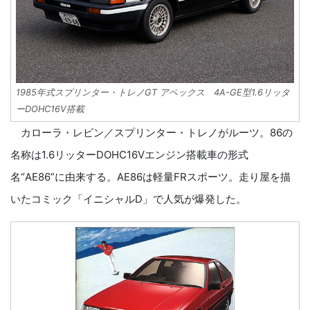
1985年式スプリンター・トレノGT アペックス 4A-GE型1.6リッタ
ーDOHC16V搭載
カローラ・レビン／スプリンター・トレノがルーツ。86の
名称は1.6リッターDOHC16Vエンジン搭載車の形式
名“AE86”に由来する。AE86は軽量FRスポーツ。走り屋を描
いたコミック「イニシャルD」で人気が爆発した。