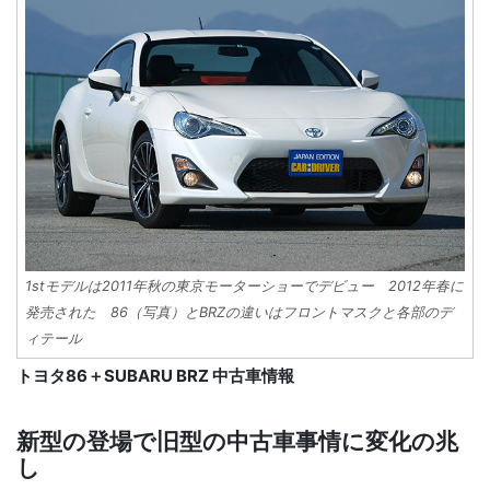
1stモデルは2011年秋の東京モーターショーでデビュー 2012年春に
発売された 86（写真）とBRZの違いはフロントマスクと各部のデ
ィテール
トヨタ86＋SUBARU BRZ 中古車情報
新型の登場で旧型の中古車事情に変化の兆
し