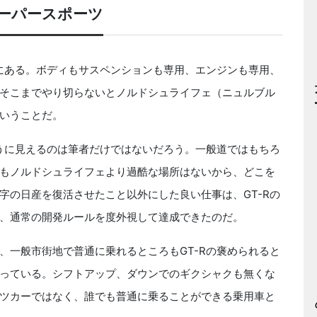
ーパースポーツ
にある。ボディもサスペンションも専用、エンジンも専用、
そこまでやり切らないとノルドシュライフェ（ニュルブル
いうことだ。
うに見えるのは筆者だけではないだろう。一般道ではもちろ
もノルドシュライフェより過酷な場所はないから、どこを
字の日産を復活させたこと以外にした良い仕事は、GT-Rの
、通常の開発ルールを度外視して達成できたのだ。
一般市街地で普通に乗れるところもGT-Rの褒められると
っている。シフトアップ、ダウンでのギクシャクも無くな
ツカーではなく、誰でも普通に乗ることができる乗用車と