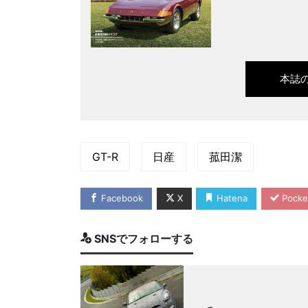
本誌
GT-R
日産
菰田潔
Facebook
X
Hatena
Pocke
SNSでフォローする