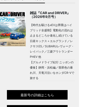
雑誌『CAR and DRIVER』
（2026年9月号）
【時代を駆けるxEVは界隈はハイ
ブリッド全盛期】電動化の流れは
止まるどころか進化し続けている
日産キックス＋エルグランド／レ
クサスES／SUBARUレヴォーグ・
レイバック／三菱アウトランダー
PHEV 他
【グルメドライブ紀行 ニッポンの
優食】静岡・浜松編／翡翠色の暴
れ川、天竜川沿いをホンダCR-Vで
旅する
最新号の詳細はこちら