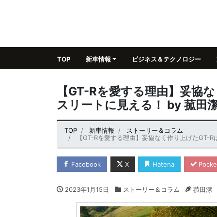
TOP
新車情報
ビジネス＆テクノロジー
【GT-Rを愛する理由】妥協
スリートに見える！ by 菰田
TOP
新車情報
ストーリー＆コラム
【GT-Rを愛する理由】妥協なく作り上げたGT-R
Facebook
X
Hatena
Pocke
2023年1月15日
ストーリー＆コラム
菰田潔