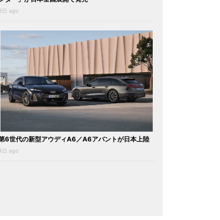
3日 ago
第6世代の新型アウディA6／A6アバントが日本上陸
4日 ago