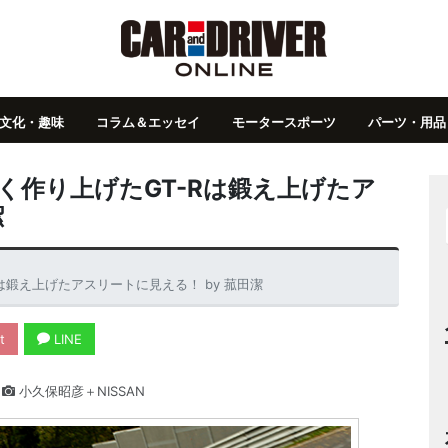
文化・趣味
コラム＆エッセイ
モータースポーツ
パーツ・用品
なく作り上げたGT-Rは鍛え上げたア
潔
は鍛え上げたアスリートに見える！ by 菰田潔
t
LINE
小久保昭彦＋NISSAN