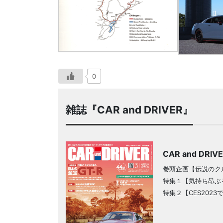
0
雑誌『CAR and DRIVER』
CAR and DRI
巻頭企画【伝説のク
特集１【気持ち昂ぶる
特集２【CES2023