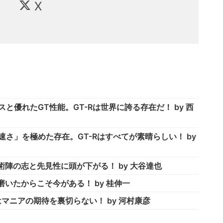
X
と優れたGT性能。GT-Rは世界に誇る存在だ！ by 西
速さ」を極めた存在。GT-Rはすべてが素晴らしい！ by
術陣の志と先見性に頭が下がる！ by 大谷達也
磨いたからこそ今がある！ by 桂伸一
はマニアの期待を裏切らない！ by 河村康彦