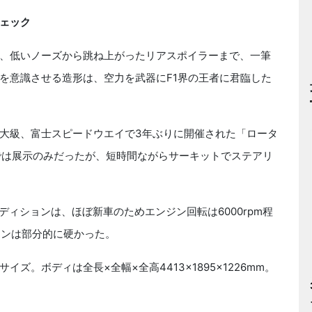
ェック
、低いノーズから跳ね上がったリアスポイラーまで、一筆
を意識させる造形は、空力を武器にF1界の王者に君臨した
大級、富士スピードウエイで3年ぶりに開催された「ロータ
士では展示のみだったが、短時間ながらサーキットでステアリ
ディションは、ほぼ新車のためエンジン回転は6000rpm程
ョンは部分的に硬かった。
。ボディは全長×全幅×全高4413×1895×1226mm。