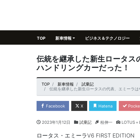
TOP
新車情報
ビジネス＆テクノロジー
伝統を継承した新生ロータス
ハンドリングカーだった！
TOP
新車情報
試乗記
伝統を継承した新生ロータスの代表、エミーラは
Facebook
X
Hatena
Pocke
2023年1月12日
試乗記
桂伸一
LOTUS＋L
ロータス・エミーラV6 FIRST EDITION