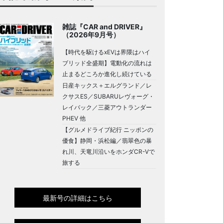
雑誌『CAR and DRIVER』
（2026年9月号）
【時代を駆けるxEVは界隈はハイ
ブリッド全盛期】電動化の流れは
止まるどころか進化し続けている
日産キックス＋エルグランド／レ
クサスES／SUBARUレヴォーグ・
レイバック／三菱アウトランダー
PHEV 他
【グルメドライブ紀行 ニッポンの
優食】静岡・浜松編／翡翠色の暴
れ川、天竜川沿いをホンダCR-Vで
旅する
最新号の詳細はこちら