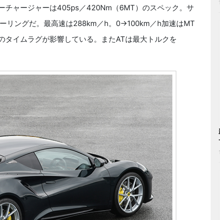
チャージャーは405ps／420Nm（6MT）のスペック。サ
ングだ。最高速は288km／h。0→100km／h加速はMT
操作のタイムラグが影響している。またATは最大トルクを