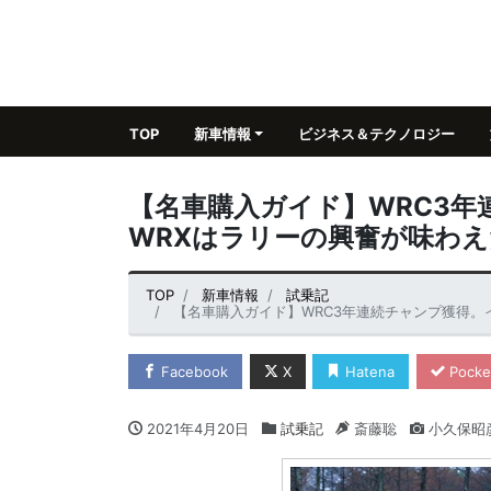
TOP
新車情報
ビジネス＆テクノロジー
【名車購入ガイド】WRC3
WRXはラリーの興奮が味わえ
TOP
新車情報
試乗記
【名車購入ガイド】WRC3年連続チャンプ獲得。
Facebook
X
Hatena
Pocke
2021年4月20日
試乗記
斎藤聡
小久保昭