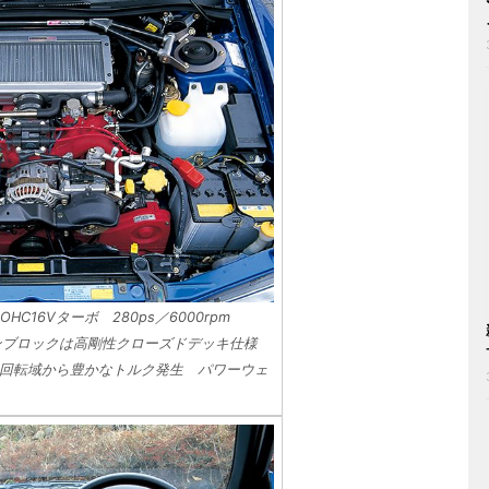
DOHC16Vターボ 280ps／6000rpm
エンジンブロックは高剛性クローズドデッキ仕様
回転域から豊かなトルク発生 パワーウェ