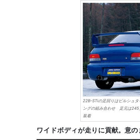
22B-STiの足回りはビルシ
ングの組み合わせ 足元は245／
装着
ワイドボディが走りに貢献。意の