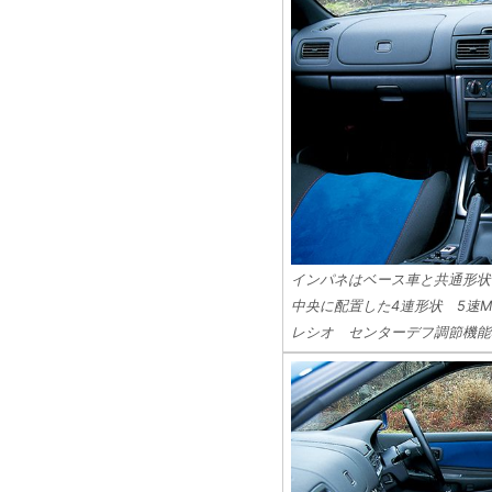
インパネはベース車と共通形状
中央に配置した4連形状 5速M
レシオ センターデフ調節機能