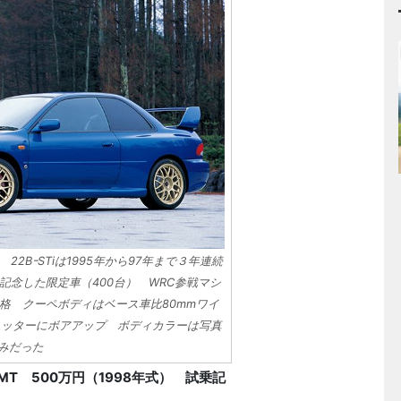
i 22BｰSTiは1995年から97年まで３年連続
記念した限定車（400台） WRC参戦マシ
格 クーペボディはベース車比80mmワイ
2リッターにボアアップ ボディカラーは写真
のみだった
5MT 500万円（1998年式） 試乗記