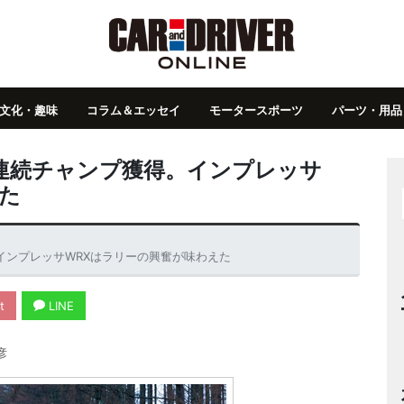
文化・趣味
コラム＆エッセイ
モータースポーツ
パーツ・用品
年連続チャンプ獲得。インプレッサ
た
インプレッサWRXはラリーの興奮が味わえた
t
LINE
彦