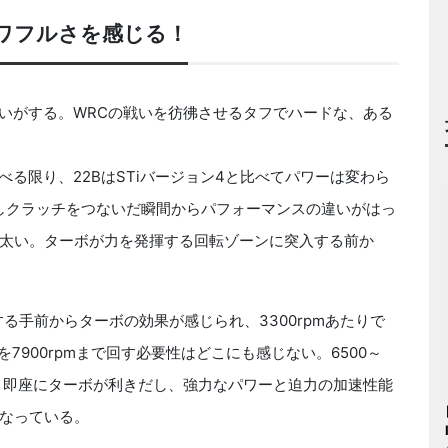
パワフルさを感じる！
匂いがする。WRCの戦いを彷彿させるタフでハードな、ある
比べる限り、22BはSTiバージョン4と比べてパワーは変わら
かしクラッチをつないだ瞬間からパフォーマンスの違いがはっ
太い。ターボが力を発揮する回転ゾーンに突入する前か
る手前からターボの効果が感じられ、3300rpmあたりで
7900rpmまで回す必要性はどこにも感じない。6500～
も、即座にターボが利きだし、強力なパワーと迫力の加速性能
なっている。