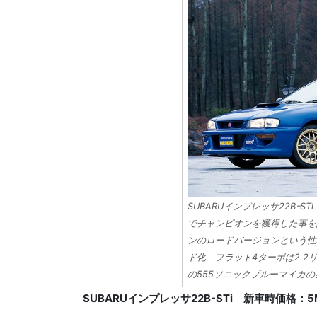
SUBARUインプレッサ22BｰST
でチャンピオンを獲得した事を
ンのロードバージョンという性
ド化 フラット4ターボは2.
の555ソニックブルーマイカ
SUBARUインプレッサ22B-STi 新車時価格：