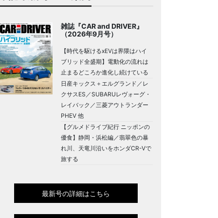
雑誌『CAR and DRIVER』
（2026年9月号）
【時代を駆けるxEVは界隈はハイ
ブリッド全盛期】電動化の流れは
止まるどころか進化し続けている
日産キックス＋エルグランド／レ
クサスES／SUBARUレヴォーグ・
レイバック／三菱アウトランダー
PHEV 他
【グルメドライブ紀行 ニッポンの
優食】静岡・浜松編／翡翠色の暴
れ川、天竜川沿いをホンダCR-Vで
旅する
最新号の詳細はこちら