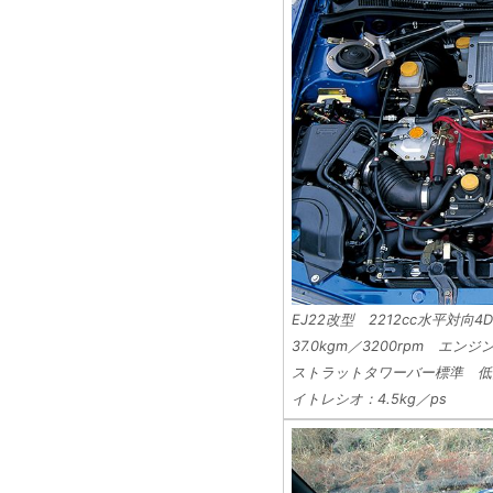
EJ22改型 2212cc水平対向4
37.0kgm／3200rpm 
ストラットタワーバー標準 低
イトレシオ：4.5kg／ps