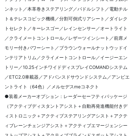
ンネット／本革巻きステアリング／パドルシフト／電動チル
ト＆テレスコピック機構／分割可倒式リアシート／ダイレク
トセレクト／キーレスゴー／レインセンサー／オートライト
／クライメートコントロール／レザーツインシート／前席メ
モリー付きパワーシート／ブラウンウォールナットウッドイ
ンテリアトリム／クライメートコントロール／イージーエン
トリー／
10.25
インチワイドディスプレイ
COMAND
システム
／
ETC2.0
車載器／アドバンスドサウンドシステム／アンビエ
ントライト（
64
色）／メルセデス
me
コネクト
●装着メーカーオプション
：レーダーセーフティパッケージ
（アクティブディスタントアシスト＋自動再発進機能付きデ
ィストロニック＋アクティブステアリングアシスト＋アクテ
ィブレーンチェンジアシスト＋アクティブエマージェンシー
ストップアシスト＋アクティブブラインドスポットアシスト