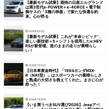
【最新モデル試乗】期待の日産エルグランド
は第3世代e-POWER＋e-4ORCE＋電子制
御サスの「3種の神器」で新たな快適を約
束。心が昂る
2026年8月3日
【最新モデル試乗】これが“本命シビック”、
楽しい新技術＝S＋シフトを採用したe:HEV
RSが新登場。意のままの走りが素晴らし
い！
2026年7月31日
【日本車黄金時代】「1994ホンダNSX-
R（NA1型）」はスポーツカーの素晴らしさ
と熟成の大切さを教えてくれた。まさに心が
昂った！
2026年7月30日
【いま買うべきSUV選び2026】Jeepアベ