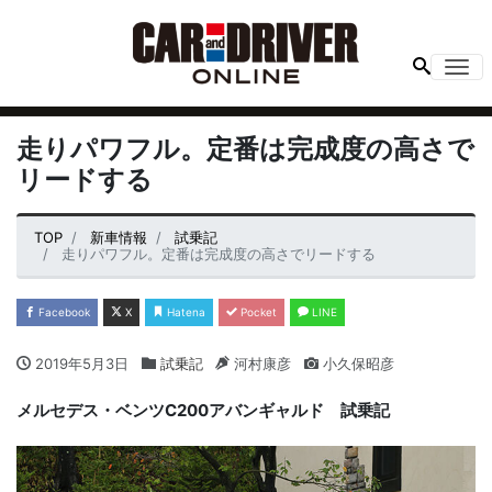
Me
走りパワフル。定番は完成度の高さで
リードする
TOP
新車情報
試乗記
走りパワフル。定番は完成度の高さでリードする
Facebook
X
Hatena
Pocket
LINE
2019年5月3日
試乗記
河村康彦
小久保昭彦
メルセデス・ベンツ
C200
アバンギャルド 試乗記