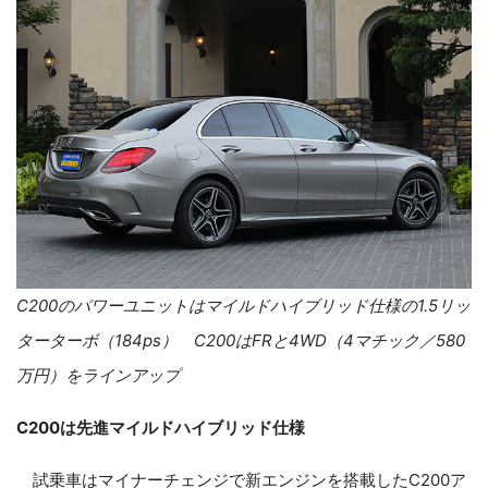
C200
のパワーユニットはマイルドハイブリッド仕様の
1.5
リッ
ターターボ（
184ps
）
C200
は
FR
と
4WD
（
4
マチック／
580
万円）をラインアップ
C200
は先進マイルドハイブリッド仕様
試乗車はマイナーチェンジで新エンジンを搭載したC
200
ア