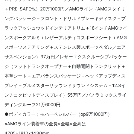
＋
PRE-SAFE
他）
20
万
1000
円／
AMG
ライン（
AMG
スタイリ
ングパッケージ＋フロント・ドリルドブレーキディスク＋ブ
ラックアッシュウッドインテリアトリム＋
18
インチ
AMG
ツイ
ンスポークアルミ＋レザーアルティコスポーツシート＋
AMG
スポーツステアリング＋ステンレス製スポーツペダル／エア
サスペンション）
37
万円／レザーエクスクルーシブパッケー
ジ（フットトランクオープナー＋自動開閉トランクリッド＋
本革シート＋エアバランスパッケージ＋ヘッドアップディス
プレイ＋ブルメスターサラウンドサウンドシステム＋
12.3
イ
ンチコクピットディスプレイ）
55
万円／パノラミックスライ
ディングルーフ
21
万
6000
円
●ボディカラー：モハーベシルバー（
op9
万
1000
円）
※
AMG
ライン装着車の全長×全幅×全高は
4705
×
1810
×
1430mm