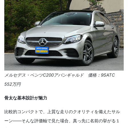
メルセデス・ベンツ
C200
アバンギャルド 価格：
9SATC
552
万円
骨太な基本設計が魅力
比較的コンパクトで、上質な走りのクオリティを備えたサル
ーン――そんな評価軸で見た場合、真っ先に名前の挙がる１