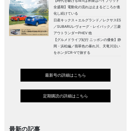
【時代を駆けるxEVは界隈はハイブリッド
全盛期】電動化の流れは止まるどころか進
化し続けている
日産キックス＋エルグランド／レクサスES
／SUBARUレヴォーグ・レイバック／三菱
アウトランダーPHEV 他
【グルメドライブ紀行 ニッポンの優食】静
岡・浜松編／翡翠色の暴れ川、天竜川沿い
をホンダCR-Vで旅する
最新号の詳細はこちら
定期購読の詳細はこちら
最新の記事