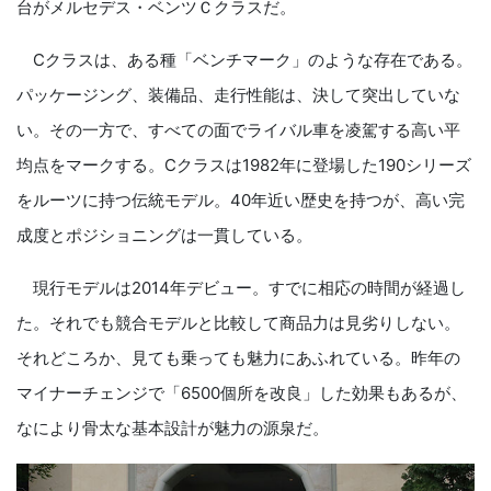
台がメルセデス・ベンツＣクラスだ。
Cクラスは、ある種「ベンチマーク」のような存在である。
パッケージング、装備品、走行性能は、決して突出していな
い。その一方で、すべての面でライバル車を凌駕する高い平
均点をマークする。Cクラスは
1982
年に登場した
190
シリーズ
をルーツに持つ伝統モデル。
40
年近い歴史を持つが、高い完
成度とポジショニングは一貫している。
現行モデルは
2014
年デビュー。すでに相応の時間が経過し
た。それでも競合モデルと比較して商品力は見劣りしない。
それどころか、見ても乗っても魅力にあふれている。昨年の
マイナーチェンジで「
6500
個所を改良」した効果もあるが、
なにより骨太な基本設計が魅力の源泉だ。