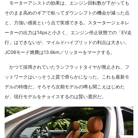
モーターアシストの効果は、エンジン回転数が下がっても
そのまま高めのギアで粘ってダウンシフトの機会が減った点
と、力強い感覚という点で実感できる。スタータージェネレ
ーターの出力は
14ps
と小さく、エンジン停止状態での「EV走
行」はできないが、マイルドハイブリッドの利点は大きい。
JC
08
モード燃費は
13.6km
／リッターをマークする。
かつて採用されていたランフラットタイヤが廃止され、フ
ットワークはいっそう上質で滑らかになった。これも最新モ
デルの特徴だ。そろそろ次期モデルの噂も聞こえはじめた
が、現行モデルをチョイスするのは賢い選択だ。