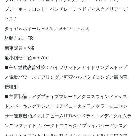
ブレーキ＝フロント・ベンチレーテッドディスク／リア・デ
ィスク
タイヤ＆ホイール＝
225
／
50R17
＋アルミ
駆動方式＝
FR
乗車定員＝
5
名
最小回転半径＝
5.2m
●主な燃費改善対策：ハイブリッド／アイドリングストップ
／電動パワーステアリング／可変バルブタイミング／筒内直
接噴射
●主要装備：アダプティブブレーキ／クロスウインドアシス
ト／パーキングアシストリアビューカメラ／クラッシュセン
サー連動機能／マルチビーム
LED
ヘッドライト／デイタイムラ
ンニングライト／パークトロニック／プライバシーガラス／
アジリティコントロール・サスペンション／アルミニウムボ