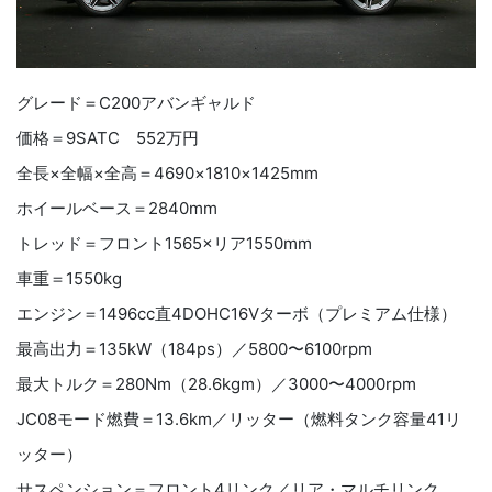
グレード＝
C200
アバンギャルド
価格＝
9SATC
552
万円
全長×全幅×全高＝
4690
×
1810
×
1425mm
ホイールベース＝
2840mm
トレッド＝フロント
1565×
リア
1550mm
車重＝
1550kg
エンジン＝
1496cc
直
4DOHC16V
ターボ（プレミアム仕様）
最高出力＝
135kW
（
184ps
）／
5800
〜
6100rpm
最大トルク＝
280Nm
（
28.6kgm
）／
3000
〜
4000rpm
JC08
モード燃費＝
13.6km
／リッター（燃料タンク容量
41
リ
ッター）
サスペンション＝フロント
4
リンク／リア・マルチリンク