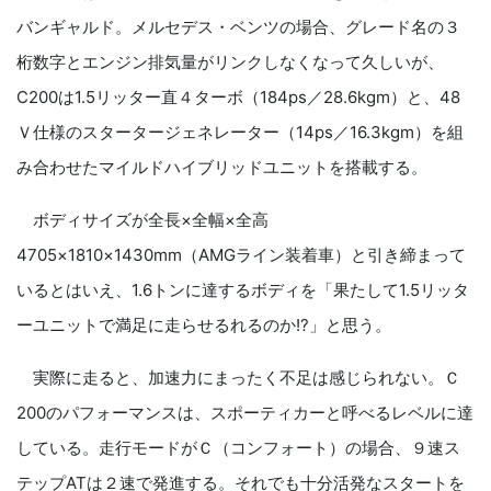
バンギャルド。メルセデス・ベンツの場合、グレード名の３
桁数字とエンジン排気量がリンクしなくなって久しいが、
C
200
は
1.5
リッター直４ターボ（
184ps
／
28.6kgm
）と、
48
Ｖ仕様のスタータージェネレーター（
14ps
／
16.3kgm
）を組
み合わせたマイルドハイブリッドユニットを搭載する。
ボディサイズが全長×全幅×全高
4705
×
1810
×
1430mm
（AMGライン装着車）と引き締まって
いるとはいえ、
1.6
トンに達するボディを「果たして
1.5
リッタ
ーユニットで満足に走らせるれるのか
!?
」と思う。
実際に走ると、加速力にまったく不足は感じられない。Ｃ
200
のパフォーマンスは、スポーティカーと呼べるレベルに達
している。走行モードがＣ（コンフォート）の場合、９速ス
テップATは２速で発進する。それでも十分活発なスタートを