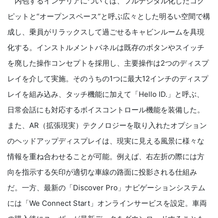
内包するインテリアについては、フルデジタル化したコク
ピットと“オープンスペース”と呼ぶ広々とした明るい空間で構
成し、乗員がリラックスして過ごせるキャビンルームを具現
化する。インストルメントパネルは既存のボタンやスイッチ
を廃した操作コンセプトを採用し、主要操作は2つのディスプ
レイを介して実施。そのうちの1つに最大12インチのディスプ
レイを組み込み、タッチ機能に加えて「Hello ID.」と呼ぶ、
日常会話にも対応するボイスコントロール機能を装備した。
また、AR（拡張現実）テクノロジーを取り入れたオプション
のヘッドアップディスプレイは、現実に見える風景に様々な
情報を重ね合わせることが可能。例えば、右左折の際には方
向を指示する矢印が適切な車線の路面に投影される仕組み
だ。一方、最新の「Discover Pro」ナビゲーションシステム
には「We Connect Start」オンラインサービスを設定。車両