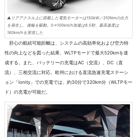
▲リアアクスル上に搭載した電気モーターは150kW／310Nmの出力
を発生し、後輪を駆動。0→100km/h加速は8.5秒、最高速度は
160km/hを実現した
肝心の航続可能距離は、システムの高効率化および空力特
性の向上などを図った結果、WLTPモードで最大520kmを達
成する。また、バッテリーの充電はAC（交流）、DC（直
流）、三相交流に対応。欧州における直流急速充電ステーシ
ョン「Ionity」での充電では、約30分で320km分（WLTPモー
ド）の充電が可能だ。