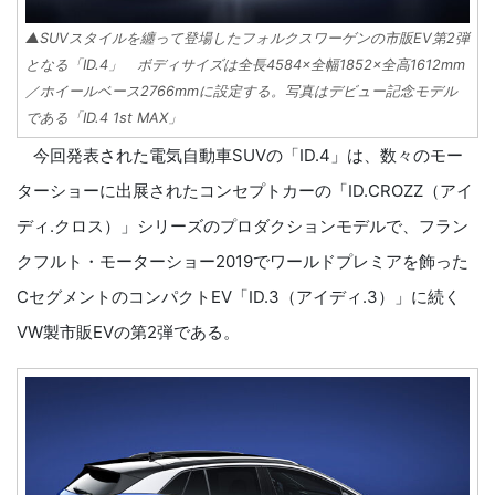
▲SUVスタイルを纏って登場したフォルクスワーゲンの市販EV第2弾
となる「ID.4」 ボディサイズは全長4584×全幅1852×全高1612mm
／ホイールベース2766mmに設定する。写真はデビュー記念モデル
である「ID.4 1st MAX」
今回発表された電気自動車SUVの「ID.4」は、数々のモー
ターショーに出展されたコンセプトカーの「ID.CROZZ（アイ
ディ.クロス）」シリーズのプロダクションモデルで、フラン
クフルト・モーターショー2019でワールドプレミアを飾った
CセグメントのコンパクトEV「ID.3（アイディ.3）」に続く
VW製市販EVの第2弾である。