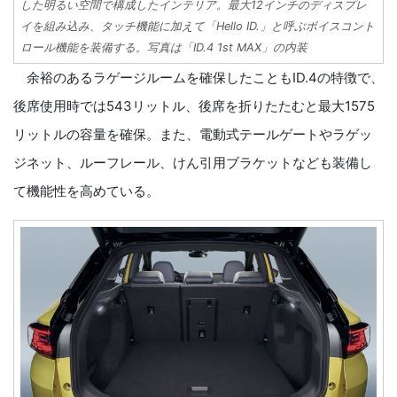
した明るい空間で構成したインテリア。最大12インチのディスプレ
イを組み込み、タッチ機能に加えて「Hello ID.」と呼ぶボイスコント
ロール機能を装備する。写真は「ID.4 1st MAX」の内装
余裕のあるラゲージルームを確保したこともID.4の特徴で、
後席使用時では543リットル、後席を折りたたむと最大1575
リットルの容量を確保。また、電動式テールゲートやラゲッ
ジネット、ルーフレール、けん引用ブラケットなども装備し
て機能性を高めている。