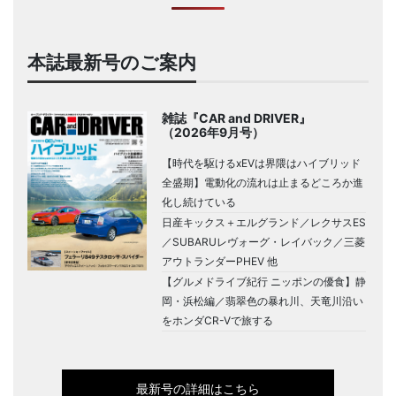
本誌最新号のご案内
雑誌『CAR and DRIVER』
（2026年9月号）
【時代を駆けるxEVは界隈はハイブリッド
全盛期】電動化の流れは止まるどころか進
化し続けている
日産キックス＋エルグランド／レクサスES
／SUBARUレヴォーグ・レイバック／三菱
アウトランダーPHEV 他
【グルメドライブ紀行 ニッポンの優食】静
岡・浜松編／翡翠色の暴れ川、天竜川沿い
をホンダCR-Vで旅する
最新号の詳細はこちら