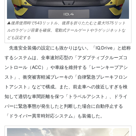
▲後席使用時で543リットル、後席を折りたたむと最大1575リット
ルのラゲッジ容量を確保。電動式テールゲートやラゲッジネットな
ども設定する
先進安全装備の設定にも抜かりはない。「IQ.Drive」と総称
するシステムは、全車速対応型の「アダプティブクルーズコ
ントロール（ACC）」や車線を維持する「レーンキープアシ
スト」、衝突被害軽減ブレーキの「自律緊急ブレーキフロン
トアシスト」などで構成。また、前走車への接近しすぎを検
知して適切な車間距離を保つ「トラベルアシスト」、ドライ
バーに緊急事態が発生したと判断した場合に自動停止する
「ドライバー異常時対応システム」も装備した。