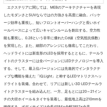
エクステリアに関しては、MEBのアーキテクチャーを表現
したモダンさとSUVならではの力強さを高度に融合。パッケ
ージ効率も重視し、短いフロントオーバーハングと長いホイ
ールベースによって広いキャビンルームを創出する。空力性
能も重視し、0.28という非常に優れたCd値（空気抵抗係数）
を実現した。また、細部のアレンジにも徹底してこだわり、
ヘッドライトには新造形のLEDを採用するとともに、テールラ
イトのクラスターには全バージョンにLEDテクノロジーを導入
する。そして、最上位バージョンには先進的でインタラクテ
ィブな機能を備えた「IQ.Light」と称するLEDマトリクスヘッ
ドライトを装備。合わせて、リアには新しい3D LEDテールラ
イトクラスターを組み込んだ。一方、足もとには20～21イン
チの大径ホイール＆タイヤを装着し、最低地上高は210mmを
確保する。ボディサイズは全長4584×全幅1852×全高