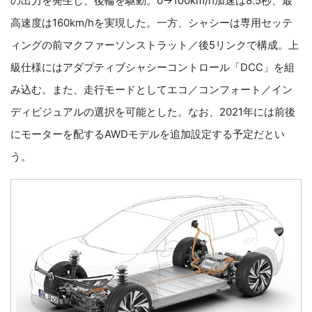
の出力を発生し、後輪を駆動。0→100km/h加速は8.5秒、最
高速度は160km/hを実現した。一方、シャシーは専用セッテ
ィングの前マクファーソンストラット／後5リンクで構成。上
級仕様にはアダプティブシャシーコントロール「DCC」を組
み込む。また、走行モードとしてエコ／コンフォート／イン
ディビジュアルの選択を可能とした。なお、2021年には前後
にモーターを配するAWDモデルを追加設定する予定だとい
う。