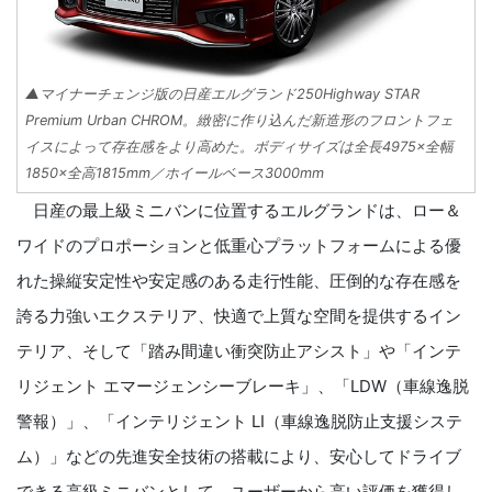
▲マイナーチェンジ版の日産エルグランド250Highway STAR
Premium Urban CHROM。緻密に作り込んだ新造形のフロントフェ
イスによって存在感をより高めた。ボディサイズは全長4975×全幅
1850×全高1815mm／ホイールベース3000mm
日産の最上級ミニバンに位置するエルグランドは、ロー＆
ワイドのプロポーションと低重心プラットフォームによる優
れた操縦安定性や安定感のある走行性能、圧倒的な存在感を
誇る力強いエクステリア、快適で上質な空間を提供するイン
テリア、そして「踏み間違い衝突防止アシスト」や「インテ
リジェント エマージェンシーブレーキ」、「LDW（車線逸脱
警報）」、「インテリジェント LI（車線逸脱防止支援システ
ム）」などの先進安全技術の搭載により、安心してドライブ
できる高級ミニバンとして、ユーザーから高い評価を獲得し