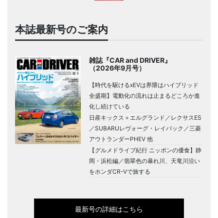
本誌最新号のご案内
雑誌『CAR and DRIVER』
（2026年9月号）
【時代を駆けるxEVは界隈はハイブリッド
全盛期】電動化の流れは止まるどころか進
化し続けている
日産キックス＋エルグランド／レクサスES
／SUBARUレヴォーグ・レイバック／三菱
アウトランダーPHEV 他
【グルメドライブ紀行 ニッポンの優食】静
岡・浜松編／翡翠色の暴れ川、天竜川沿い
をホンダCR-Vで旅する
最新号の詳細はこちら