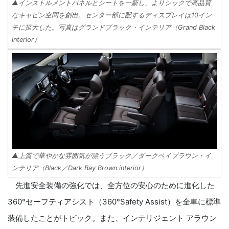
▲インストルメントパネルとシートを一新し、よりシックで高品質
なキャビン空間を創出。センター部に配するディスプレイは10イン
チに拡大した。写真はグランドブラック・インテリア（Grand Black
interior）
▲上質で華やかな雰囲気が漂うブラック／ダークベイブラウン・イ
ンテリア（Black／Dark Bay Brown interior）
先進安全装備の強化では、全方位の安心のために進化した
360°セーフティアシスト（360°Safety Assist）を全車に標準
装備したことがトピック。また、インテリジェント アラウン