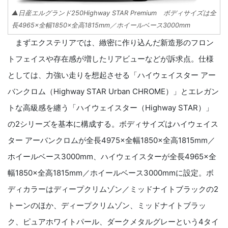
▲日産エルグランド250Highway STAR Premium ボディサイズは全
長4965×全幅1850×全高1815mm／ホイールベース3000mm
まずエクステリアでは、緻密に作り込んだ新造形のフロン
トフェイスや存在感が増したリアビューなどが訴求点。仕様
としては、力強い走りを想起させる「ハイウェイスター アー
バンクロム（Highway STAR Urban CHROME）」とエレガン
トな高級感を纏う「ハイウェイスター（Highway STAR）」
の2シリーズを基本に構成する。ボディサイズはハイウェイス
ター アーバンクロムが全長4975×全幅1850×全高1815mm／
ホイールベース3000mm、ハイウェイスターが全長4965×全
幅1850×全高1815mm／ホイールベース3000mmに設定。ボ
ディカラーはディープクリムゾン／ミッドナイトブラックの2
トーンのほか、ディープクリムゾン、ミッドナイトブラッ
ク、ピュアホワイトパール、ダークメタルグレーという4タイ