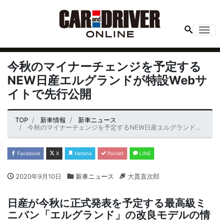
Me
今秋のマイナーチェンジを予定する
NEW日産エルグランドが特設Webサ
イトで先行公開
TOP
新車情報
新車ニュース
今秋のマイナーチェンジを予定するNEW日産エルグランドが特設Webサイトで先行公開
Facebook
X
Hatena
Pocket
LINE
2020年9月10日
新車ニュース
大貫直次郎
日産が今秋に正式発表を予定する最高級ミ
ニバン「エルグランド」の改良モデルの情