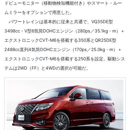
ドビューモニター（移動物検知機能付き）やスマート・ルー
ムミラーをオプションで用意した。
パワートレインは基本的に従来と共通で、VQ35DE型
3498cc・V型6気筒DOHCエンジン（280ps／35.1kg・m）＋
エクストロニックCVT-M6を搭載する350系とQR25DE型
2488cc直列4気筒DOHCエンジン（170ps／25.0kg・m）＋
エクストロニックCVT-M6を搭載する250系を設定。駆動シス
テムは2WD（FF）と4WDの選択が可能だ。