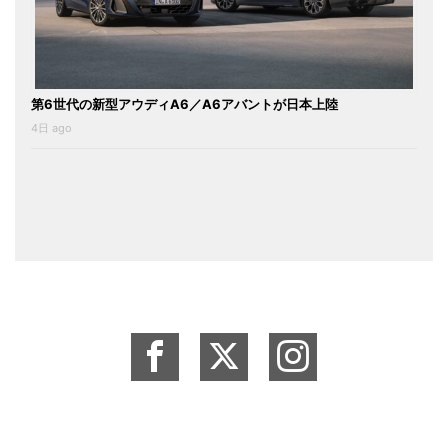
第6世代の新型アウディA6／A6アバントが日本上陸
4日 ago