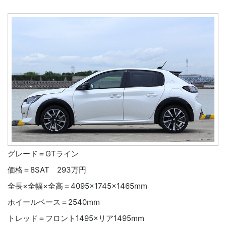
グレード＝GTライン
価格＝8SAT 293万円
全長×全幅×全高＝4095×1745×1465mm
ホイールベース＝2540mm
トレッド＝フロント1495×リア1495mm