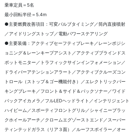
乗車定員＝5名
最小回転半径＝5.4m
●主要燃費改善項目：可変バルブタイミング／筒内直接噴射
／アイドリングストップ／電動パワーステアリング
●主要装備：アクティブセーフティブレーキ／レーンポジシ
ョニング＆レーンキープアシスト／アクティブブラインドス
ポットモニター／トラフィックサインインフォメーション／
ドライバーアテンションアラート／アクティブクルーズコン
トロール（ストップ＆ゴー機能付き）／エレクトリックパー
キングブレーキ／フロント＆サイド＆バックソナー／ワイド
バックアイカメラ／フルLEDヘッドライト／インテリジェント
ハイビーム／スポーティフロントグリル／シャイニーブラッ
クホイールアーチ／クロームエグゾーストエンド／スーパー
ティンテッドガラス（リア３面）／ルーフスポイラー／オー