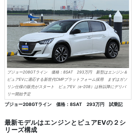
プジョー208GTライン 価格：8SAT 293万円 新型はエンジン＆
ピュアEVに適応する新世代CMPプラットフォーム採用 まずはガソ
リン仕様の販売がスタート ピュアEV（eｰ208）は秋以降にデリバ
リー開始予定
プジョー208GTライン 価格：8SAT 293万円 試乗記
最新モデルはエンジンとピュアEVの２シ
リーズ構成