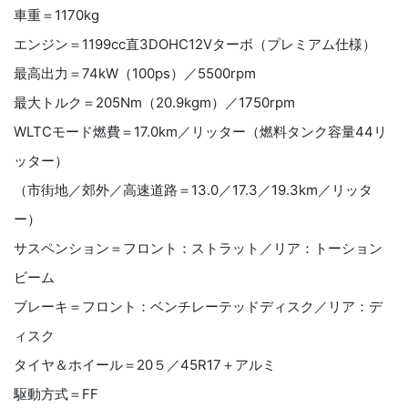
車重＝1170kg
エンジン＝1199cc直3DOHC12Vターボ（プレミアム仕様）
最高出力＝74kW（100ps）／5500rpm
最大トルク＝205Nm（20.9kgm）／1750rpm
WLTCモード燃費＝17.0km／リッター（燃料タンク容量44リ
ッター）
（市街地／郊外／高速道路＝13.0／17.3／19.3km／リッタ
ー）
サスペンション＝フロント：ストラット／リア：トーション
ビーム
ブレーキ＝フロント：ベンチレーテッドディスク／リア：デ
ィスク
タイヤ＆ホイール＝20５／45R17＋アルミ
駆動方式＝FF