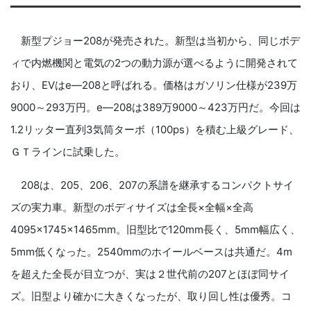
新型プジョー208が発売された。新型は当初から、同じボデ
ィで内燃機関と電気の2つの動力源が選べるように開発されて
おり、EVはe―208と呼ばれる。価格はガソリン仕様が239万
9000～293万円。e―208は389万9000～423万円だ。今回は
1.2リッター直列3気筒ターボ（100ps）を積む上級グレード、
ＧＴラインに試乗した。
208は、205、206、207の系譜を継承するコンパクトサイ
ズの実力車。新型のボディサイズは全長×全幅×全高
4095×1745×1465mm。旧型比で120mm長く、5mm幅広く、
5mm低くなった。2540mmのホイールベースは共通だ。4m
を超えた全長が目立つが、実は２世代前の207とほぼ同サイ
ズ。旧型より確かに大きくなったが、取り回し性は優秀。コ