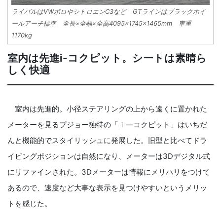
ライバルはVWポロやシトロエンC3など GTラインはブラックホイ
ールアーチ標準 全長×全幅×全高4095×1745×1465mm 車重
1170kg
室内は先進i-コクピット。シートは素晴ら
しく快適
室内は先進的。小径ステアリングの上から遠くに置かれた
メーターを見るプジョー独特の「ｉ―コクピット」はいちだ
んと機能的でスタイリッシュに発展した。旧型と比べてドラ
イビングポジションは自然になり、メーターは3Dデジタル式
にリファインされた。3Dメーターは情報にメリハリをつけて
あるので、速度など大事な表示を見つけやすいというメリッ
トを感じた。