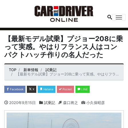
Me
【最新モデル試乗】プジョー208に乗
って実感。やはりフランス人はコン
パクトハッチ作りの名人だった
TOP
新車情報
試乗記
【最新モデル試乗】プジョー208に乗って実感。やはりフランス人はコンパクトハッチ作りの名人だった
Facebook
X
Hatena
Pocket
LINE
2020年9月15日
試乗記
森口将之
小久保昭彦