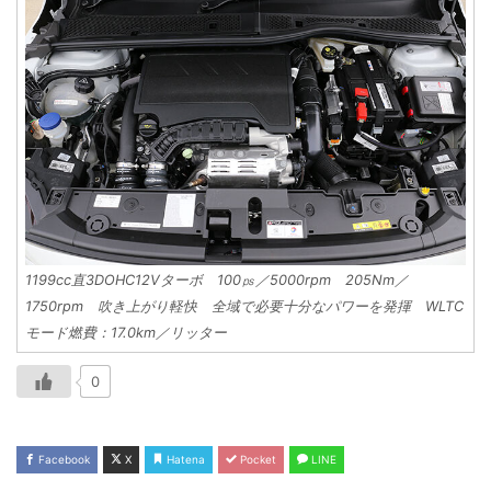
1199cc直3DOHC12Vターボ 100㎰／5000rpm 205Nm／
1750rpm 吹き上がり軽快 全域で必要十分なパワーを発揮 WLTC
モード燃費：17.0km／リッター
0
Facebook
X
Hatena
Pocket
LINE