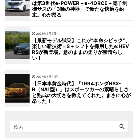
は第3世代e-POWER＋e-4ORCE＋電子制
御サスの「3種の神器」で新たな快適を約
束。心が昂る
2026年8月3日
【最新モデル試乗】これが“本命シビック”、
楽しい新技術＝S＋シフトを採用したe:HEV
RSが新登場。意のままの走りが素晴らし
い！
2026年7月31日
【日本車黄金時代】「1994ホンダNSX-
R（NA1型）」はスポーツカーの素晴らしさ
と熟成の大切さを教えてくれた。まさに心が
昂った！