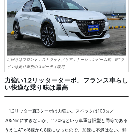
足回りはフロント：ストラット／リア：トーションビーム式 GTラ
インは走り重視のスポーティ設定
力強い1.2リッターターボ。フランス車らし
い快適な乗り味は最高
1.2リッター直3ターボは力強い。スペックは100㎰／
205Nmにすぎないが、1170kgという車重は旧型と同等である
うえにATが6速から8速になったので、加速に不満はない。静