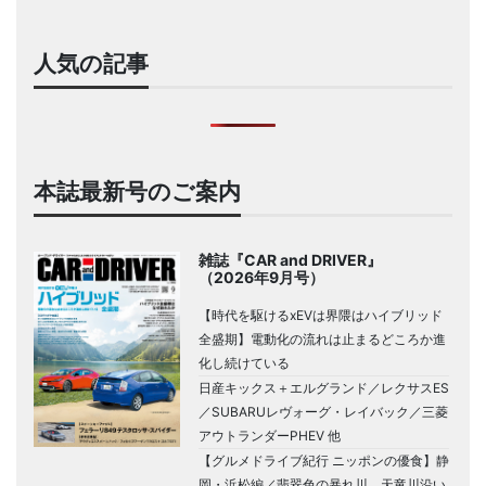
人気の記事
本誌最新号のご案内
雑誌『CAR and DRIVER』
（2026年9月号）
【時代を駆けるxEVは界隈はハイブリッド
全盛期】電動化の流れは止まるどころか進
化し続けている
日産キックス＋エルグランド／レクサスES
／SUBARUレヴォーグ・レイバック／三菱
アウトランダーPHEV 他
【グルメドライブ紀行 ニッポンの優食】静
岡・浜松編／翡翠色の暴れ川、天竜川沿い