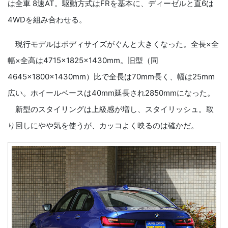
は全車 8速AT。駆動方式はFRを基本に、ディーゼルと直6は
4WDを組み合わせる。
現行モデルはボディサイズがぐんと大きくなった。全長×全
幅×全高は4715×1825×1430mm。旧型（同
4645×1800×1430mm）比で全長は70mm長く、幅は25mm
広い。ホイールベースは40mm延長され2850mmになった。
新型のスタイリングは上級感が増し、スタイリッシュ。取
り回しにやや気を使うが、カッコよく映るのは確かだ。