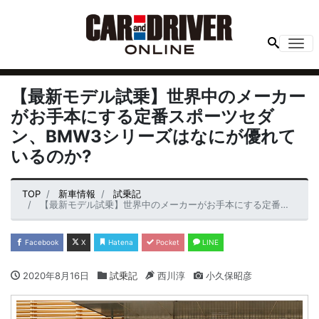
Me
【最新モデル試乗】世界中のメーカー
がお手本にする定番スポーツセダ
ン、BMW3シリーズはなにが優れて
いるのか?
TOP
新車情報
試乗記
【最新モデル試乗】世界中のメーカーがお手本にする定番スポーツセダン、BMW3シリーズはなにが優れているのか?
Facebook
X
Hatena
Pocket
LINE
2020年8月16日
試乗記
西川淳
小久保昭彦