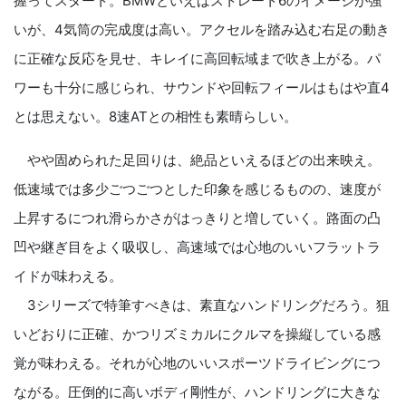
握ってスタート。BMWといえばストレート6のイメージが強
いが、4気筒の完成度は高い。アクセルを踏み込む右足の動き
に正確な反応を見せ、キレイに高回転域まで吹き上がる。パ
ワーも十分に感じられ、サウンドや回転フィールはもはや直4
とは思えない。8速ATとの相性も素晴らしい。
やや固められた足回りは、絶品といえるほどの出来映え。
低速域では多少ごつごつとした印象を感じるものの、速度が
上昇するにつれ滑らかさがはっきりと増していく。路面の凸
凹や継ぎ目をよく吸収し、高速域では心地のいいフラットラ
イドが味わえる。
3シリーズで特筆すべきは、素直なハンドリングだろう。狙
いどおりに正確、かつリズミカルにクルマを操縦している感
覚が味わえる。それが心地のいいスポーツドライビングにつ
ながる。圧倒的に高いボディ剛性が、ハンドリングに大きな