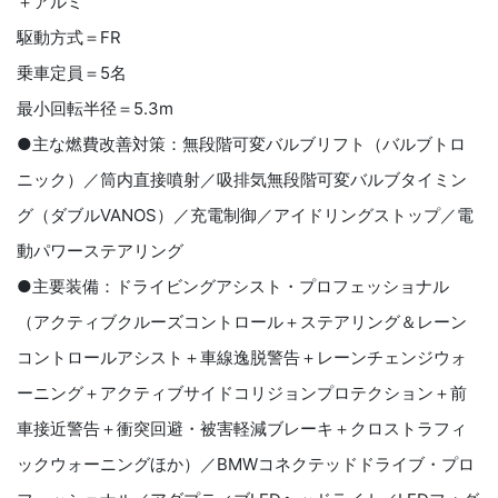
＋アルミ
駆動方式＝FR
乗車定員＝5名
最小回転半径＝5.3m
●主な燃費改善対策：無段階可変バルブリフト（バルブトロ
ニック）／筒内直接噴射／吸排気無段階可変バルブタイミン
グ（ダブルVANOS）／充電制御／アイドリングストップ／電
動パワーステアリング
●主要装備：ドライビングアシスト・プロフェッショナル
（アクティブクルーズコントロール＋ステアリング＆レーン
コントロールアシスト＋車線逸脱警告＋レーンチェンジウォ
ーニング＋アクティブサイドコリジョンプロテクション＋前
車接近警告＋衝突回避・被害軽減ブレーキ＋クロストラフィ
ックウォーニングほか）／BMWコネクテッドドライブ・プロ