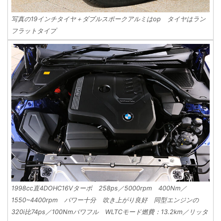
写真の19インチタイヤ＋ダブルスポークアルミはop タイヤはラン
フラットタイプ
1998cc直4DOHC16Vターボ 258ps／5000rpm 400Nm／
1550~4400rpm パワー十分 吹き上がり良好 同型エンジンの
320i比74ps／100Nmパワフル WLTCモード燃費：13.2km／リッタ