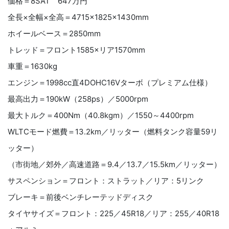
価格＝8SAT 647万円
全長×全幅×全高＝4715×1825×1430mm
ホイールベース＝2850mm
トレッド＝フロント1585×リア1570mm
車重＝1630kg
エンジン＝1998cc直4DOHC16Vターボ（プレミアム仕様）
最高出力＝190kW（258ps）／5000rpm
最大トルク＝400Nm（40.8kgm）／1550～4400rpm
WLTCモード燃費＝13.2km／リッター（燃料タンク容量59リ
ッター）
（市街地／郊外／高速道路＝9.4／13.7／15.5km／リッター）
サスペンション＝フロント：ストラット／リア：5リンク
ブレーキ＝前後ベンチレーテッドディスク
タイヤサイズ＝フロント：225／45R18／リア：255／40R18