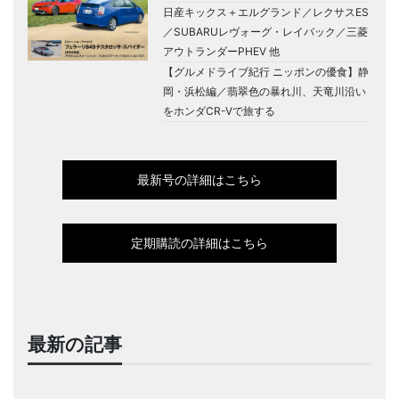
日産キックス＋エルグランド／レクサスES
／SUBARUレヴォーグ・レイバック／三菱
アウトランダーPHEV 他
【グルメドライブ紀行 ニッポンの優食】静
岡・浜松編／翡翠色の暴れ川、天竜川沿い
をホンダCR-Vで旅する
最新号の詳細はこちら
定期購読の詳細はこちら
最新の記事