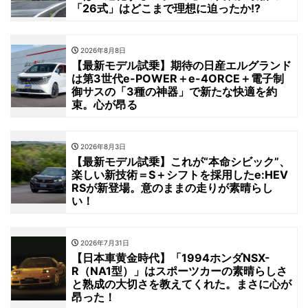
「26式」はどこまで理想に迫ったか!?
2026年8月8日
【最新モデル試乗】期待の日産エルグランド
は第3世代e-POWER＋e-4ORCE＋電子制
御サスの「3種の神器」で新たな快適を約
束。心が昂る
2026年8月3日
【最新モデル試乗】これが“本命シビック”、
楽しい新技術＝S＋シフトを採用したe:HEV
RSが新登場。意のままの走りが素晴らし
い！
2026年7月31日
【日本車黄金時代】「1994ホンダNSX-
R（NA1型）」はスポーツカーの素晴らしさ
と熟成の大切さを教えてくれた。まさに心が
昂った！