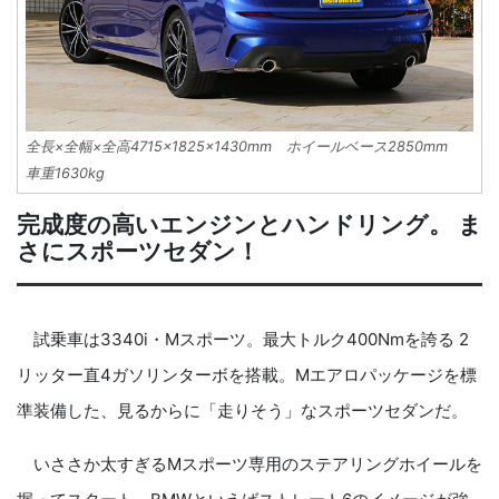
全長×全幅×全高4715×1825×1430mm ホイールベース2850mm
車重1630kg
完成度の高いエンジンとハンドリング。 ま
さにスポーツセダン！
試乗車は3340i・Mスポーツ。最大トルク400Nmを誇る 2
リッター直4ガソリンターボを搭載。Mエアロパッケージを標
準装備した、見るからに「走りそう」なスポーツセダンだ。
いささか太すぎるMスポーツ専用のステアリングホイールを