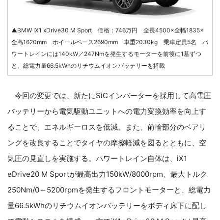
▲BMW iX1 xDrive30 M Sport 価格：746万円 全長4500×全幅1835×
全高1620mm ホイールベース2690mm 車重2030kg 乗車定員5名 パ
ワートレインには140kW／247Nmを発生するモーターを前後に1基ずつ
と、総電力量66.5kWhのリチウムイオンバッテリーを搭載
今回の変更では、新たにSiCインバーターを採用して高電圧
バッテリーから電気駆動ユニットへの電力変換効率を向上す
ることで、エネルギーロスを低減。また、前輪部分のベアリ
ングを改良することでタイヤの摩擦軽減を図るとともに、空
気圧の見直しを実施する。パワートレイン自体は、iX1
eDrive20 M Sportが最高出力150kW/8000rpm、最大トルク
250Nm/0～5200rpmを発生するフロントモーターと、総電力
量66.5kWhのリチウムイオンバッテリーをボディ床下に配し