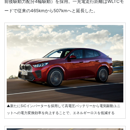
前後駆動力配分4輪駆動）を採用。一充電走行距離はWLTCモ
ードで従来の465kmから507kmへと延長した。
▲新たにSiCインバーターを採用して高電圧バッテリーから電気駆動ユニ
ットへの電力変換効率を向上することで、エネルギーロスを低減する