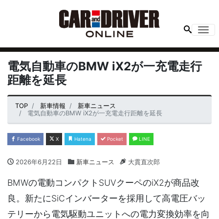
Me
電気自動車のBMW iX2が一充電走行
距離を延長
TOP
新車情報
新車ニュース
電気自動車のBMW iX2が一充電走行距離を延長
Facebook
X
Hatena
Pocket
LINE
2026年6月22日
新車ニュース
大貫直次郎
BMWの電動コンパクトSUVクーペのiX2が商品改
良。新たにSiCインバーターを採用して高電圧バッ
テリーから電気駆動ユニットへの電力変換効率を向