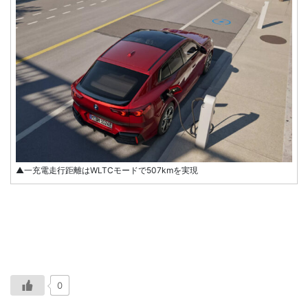
▲一充電走行距離はWLTCモードで507kmを実現
0