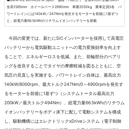
全高1565mm ホイールベース2690mm 車重2050kg 乗車定員5名 パ
ワートレインには140kW／247Nmを発生するモーターを前後に1基ずつ
と、総電力量66.5kWhのリチウムイオンバッテリーを搭載
今回の変更では、新たにSiCインバーターを採用して高電圧
バッテリーから電気駆動ユニットへの電力変換効率を向上す
ることで、エネルギーロスを低減。また、前輪部分のベアリ
ングを改良することでタイヤの摩擦軽減を図るとともに、空
気圧の見直しを実施する。パワートレイン自体は、最高出力
140kW/8000rpm、最大トルク247Nm/0～4900rpmを発生す
るモーターを前後に1基ずつ（システムトータル最高出力
200kW／最大トルク494Nm）、総電力量66.5kWhのリチウム
イオンバッテリーをボディ床下に配して電動システムを構成
し、駆動機構にはエレクトリックxDriveシステム（電子制御