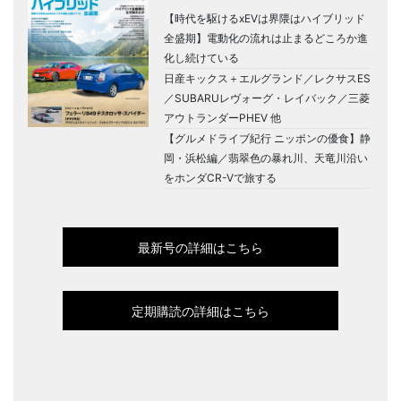
【時代を駆けるxEVは界隈はハイブリッド
全盛期】電動化の流れは止まるどころか進
化し続けている
日産キックス＋エルグランド／レクサスES
／SUBARUレヴォーグ・レイバック／三菱
アウトランダーPHEV 他
【グルメドライブ紀行 ニッポンの優食】静
岡・浜松編／翡翠色の暴れ川、天竜川沿い
をホンダCR-Vで旅する
最新号の詳細はこちら
定期購読の詳細はこちら