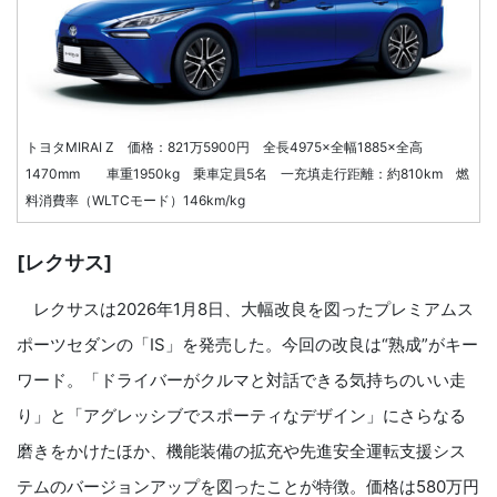
トヨタMIRAI Z 価格：821万5900円 全長4975×全幅1885×全高
1470mm 車重1950kg 乗車定員5名 一充填走行距離：約810km 燃
料消費率（WLTCモード）146km/kg
[レクサス]
レクサスは2026年1月8日、大幅改良を図ったプレミアムス
ポーツセダンの「IS」を発売した。今回の改良は“熟成”がキー
ワード。「ドライバーがクルマと対話できる気持ちのいい走
り」と「アグレッシブでスポーティなデザイン」にさらなる
磨きをかけたほか、機能装備の拡充や先進安全運転支援シス
テムのバージョンアップを図ったことが特徴。価格は580万円