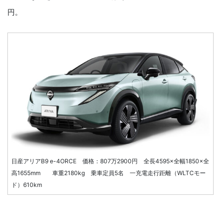
円。
日産アリアB9 e-4ORCE 価格：807万2900円 全長4595×全幅1850×全
高1655mm 車重2180kg 乗車定員5名 一充電走行距離（WLTCモー
ド）610km