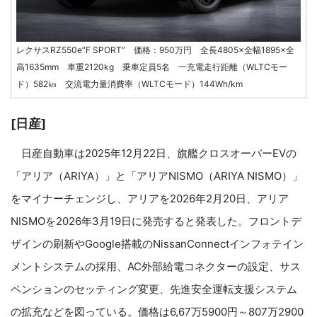
レクサスRZ550e“F SPORT” 価格：950万円 全長4805×全幅1895×全
高1635mm 車重2120kg 乗車定員5名 一充電走行距離（WLTCモー
ド）582㎞ 交流電力量消費率（WLTCモード）144Wh/km
[日産]
日産自動車は2025年12月22日、旗艦クロスオーバーEVの
「アリア（ARIYA）」と「アリアNISMO（ARIYA NISMO）」
をマイナーチェンジし、アリアを2026年2月20日、アリア
NISMOを2026年3月19日に発売すると発表した。フロントデ
ザインの刷新やGoogle搭載のNissanConnectインフォテイン
メントシステムの採用、AC外部給電コネクターの設定、サス
ペンションのセッティング変更、先進安全運転支援システム
の拡充などを図っている。価格は6,67万5900円～807万2900