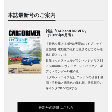
本誌最新号のご案内
雑誌『CAR and DRIVER』
（2026年9月号）
【時代を駆けるxEVは界隈はハイブリッド
全盛期】電動化の流れは止まるどころか進
化し続けている
日産キックス＋エルグランド／レクサスES
／SUBARUレヴォーグ・レイバック／三菱
アウトランダーPHEV 他
【グルメドライブ紀行 ニッポンの優食】静
岡・浜松編／翡翠色の暴れ川、天竜川沿い
をホンダCR-Vで旅する
最新号の詳細はこちら