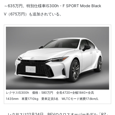
～635万円。特別仕様車IS300h・F SPORT Mode Black
Ⅴ（675万円）も追加されている。
レクサスIS300h 価格：580万円 全長4720×全幅1840×全高
1435mm 車重1710kg 乗車定員5名 WLTCモード燃費17.6km/L
レクサスは12月24日、BEVのクロスオーバーモデル「RZ」