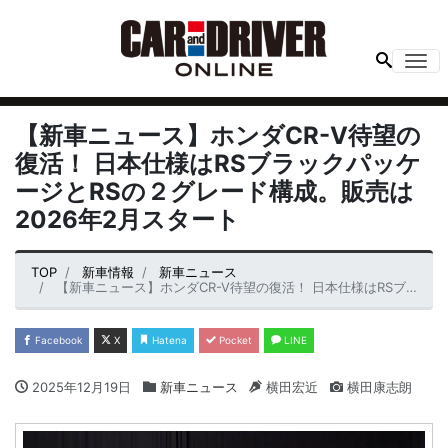
Me
【新車ニュース】ホンダCR-V待望の
復活！ 日本仕様はRSブラックパッケ
ージとRSの２グレード構成。販売は
2026年2月スタート
TOP
新車情報
新車ニュース
【新車ニュース】ホンダCR-V待望の復活！ 日本仕様はRSブラックパッケージとRSの２グレード構成。販売は2026年2月スタート
Facebook
X
Hatena
Pocket
LINE
2025年12月19日
新車ニュース
横田宏近
横田康志朗