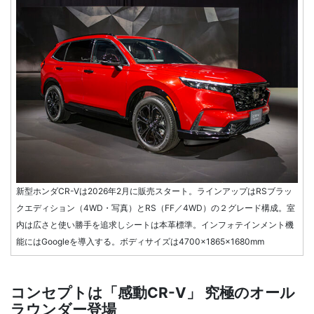
新型ホンダCR-Vは2026年2月に販売スタート。ラインアップはRSブラッ
クエディション（4WD・写真）とRS（FF／4WD）の２グレード構成。室
内は広さと使い勝手を追求しシートは本革標準。インフォテインメント機
能にはGoogleを導入する。ボディサイズは4700×1865×1680mm
コンセプトは「感動CR-V」 究極のオール
ラウンダー登場