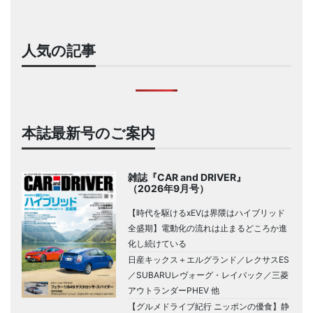
人気の記事
本誌最新号のご案内
雑誌『CAR and DRIVER』
（2026年9月号）
【時代を駆けるxEVは界隈はハイブリッド
全盛期】電動化の流れは止まるどころか進
化し続けている
日産キックス＋エルグランド／レクサスES
／SUBARUレヴォーグ・レイバック／三菱
アウトランダーPHEV 他
【グルメドライブ紀行 ニッポンの優食】静