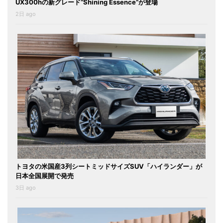
UX300hの新グレード“Shining Essence”が登場
2日 ago
トヨタの米国産3列シートミッドサイズSUV「ハイランダー」が
日本全国展開で発売
3日 ago