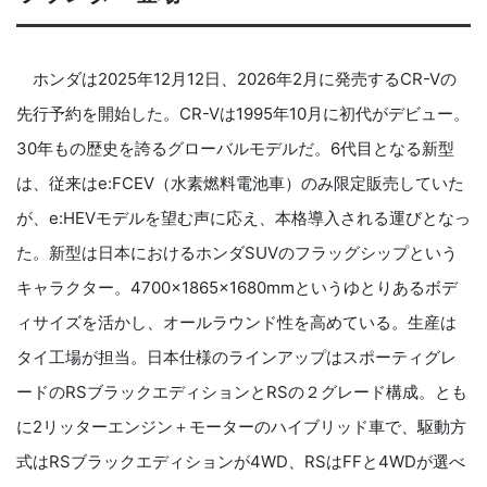
ホンダは2025年12月12日、2026年2月に発売するCR-Vの
先行予約を開始した。CR-Vは1995年10月に初代がデビュー。
30年もの歴史を誇るグローバルモデルだ。6代目となる新型
は、従来はe:FCEV（水素燃料電池車）のみ限定販売していた
が、e:HEVモデルを望む声に応え、本格導入される運びとなっ
た。新型は日本におけるホンダSUVのフラッグシップという
キャラクター。4700×1865×1680mmというゆとりあるボデ
ィサイズを活かし、オールラウンド性を高めている。生産は
タイ工場が担当。日本仕様のラインアップはスポーティグレ
ードのRSブラックエディションとRSの２グレード構成。とも
に2リッターエンジン＋モーターのハイブリッド車で、駆動方
式はRSブラックエディションが4WD、RSはFFと4WDが選べ