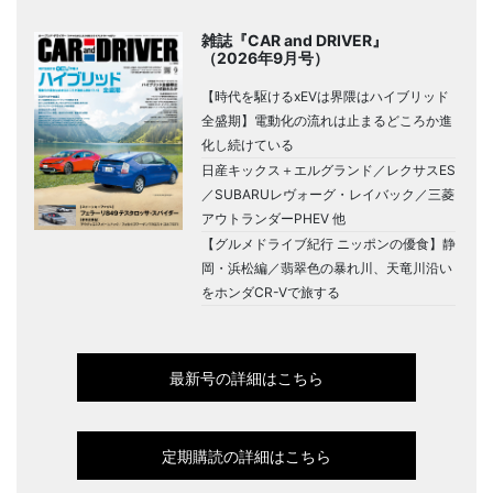
雑誌『CAR and DRIVER』
（2026年9月号）
【時代を駆けるxEVは界隈はハイブリッド
全盛期】電動化の流れは止まるどころか進
化し続けている
日産キックス＋エルグランド／レクサスES
／SUBARUレヴォーグ・レイバック／三菱
アウトランダーPHEV 他
【グルメドライブ紀行 ニッポンの優食】静
岡・浜松編／翡翠色の暴れ川、天竜川沿い
をホンダCR-Vで旅する
最新号の詳細はこちら
定期購読の詳細はこちら