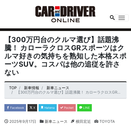
Me
【300万円台のクルマ選び】話題沸
騰！ カローラクロスGRスポーツはク
ルマ好きの気持ちを熟知した本格スポ
ーツSUV。コスパは他の追従を許さ
ない
TOP
新車情報
新車ニュース
【300万円台のクルマ選び】話題沸騰！ カローラクロスGRスポーツはクルマ好きの気持ちを熟知した本格スポーツSUV。コスパは他の追従を許さない
Facebook
X
Hatena
Pocket
LINE
2025年9月17日
新車ニュース
横田宏近
TOYOTA