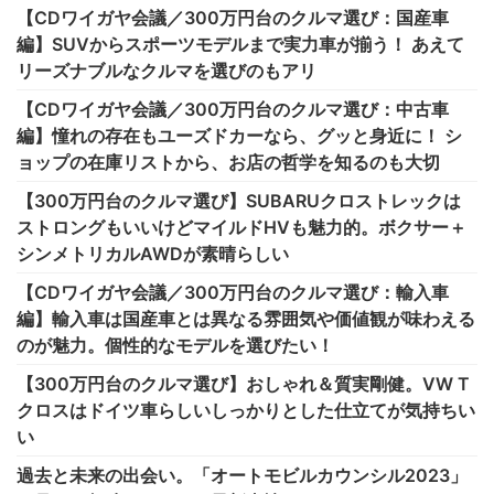
【CDワイガヤ会議／300万円台のクルマ選び：国産車
編】SUVからスポーツモデルまで実力車が揃う！ あえて
リーズナブルなクルマを選びのもアリ
【CDワイガヤ会議／300万円台のクルマ選び：中古車
編】憧れの存在もユーズドカーなら、グッと身近に！ シ
ョップの在庫リストから、お店の哲学を知るのも大切
【300万円台のクルマ選び】SUBARUクロストレックは
ストロングもいいけどマイルドHVも魅力的。ボクサー＋
シンメトリカルAWDが素晴らしい
【CDワイガヤ会議／300万円台のクルマ選び：輸入車
編】輸入車は国産車とは異なる雰囲気や価値観が味わえる
のが魅力。個性的なモデルを選びたい！
【300万円台のクルマ選び】おしゃれ＆質実剛健。VW T
クロスはドイツ車らしいしっかりとした仕立てが気持ちい
い
過去と未来の出会い。「オートモビルカウンシル2023」