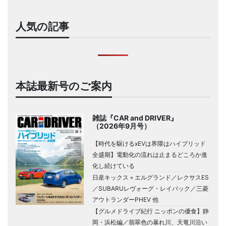
人気の記事
本誌最新号のご案内
雑誌『CAR and DRIVER』
（2026年9月号）
【時代を駆けるxEVは界隈はハイブリッド
全盛期】電動化の流れは止まるどころか進
化し続けている
日産キックス＋エルグランド／レクサスES
／SUBARUレヴォーグ・レイバック／三菱
アウトランダーPHEV 他
【グルメドライブ紀行 ニッポンの優食】静
岡・浜松編／翡翠色の暴れ川、天竜川沿い