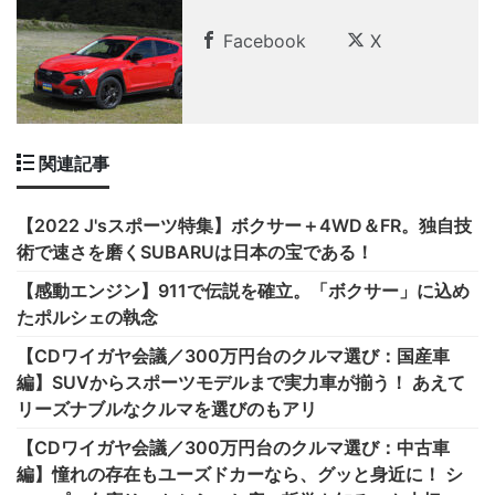
Facebook
X
関連記事
【2022 J'sスポーツ特集】ボクサー＋4WD＆FR。独自技
術で速さを磨くSUBARUは日本の宝である！
【感動エンジン】911で伝説を確立。「ボクサー」に込め
たポルシェの執念
【CDワイガヤ会議／300万円台のクルマ選び：国産車
編】SUVからスポーツモデルまで実力車が揃う！ あえて
リーズナブルなクルマを選びのもアリ
【CDワイガヤ会議／300万円台のクルマ選び：中古車
編】憧れの存在もユーズドカーなら、グッと身近に！ シ