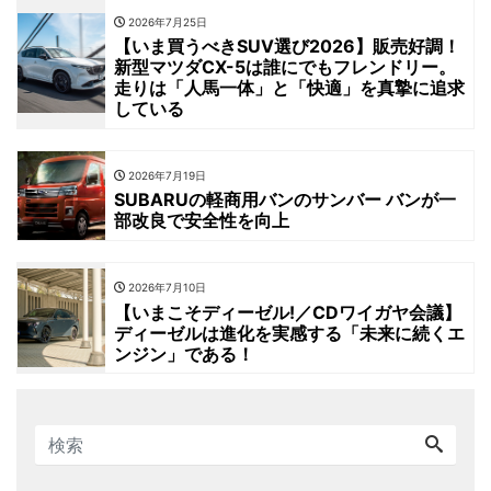
2026年7月25日
【いま買うべきSUV選び2026】販売好調！
新型マツダCX-5は誰にでもフレンドリー。
走りは「人馬一体」と「快適」を真摯に追求
している
2026年7月19日
SUBARUの軽商用バンのサンバー バンが一
部改良で安全性を向上
2026年7月10日
【いまこそディーゼル!／CDワイガヤ会議】
ディーゼルは進化を実感する「未来に続くエ
ンジン」である！