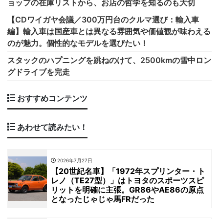
ョップの在庫リストから、お店の哲学を知るのも大切
【CDワイガヤ会議／300万円台のクルマ選び：輸入車
編】輸入車は国産車とは異なる雰囲気や価値観が味わえる
のが魅力。個性的なモデルを選びたい！
スタックのハプニングを跳ねのけて、2500kmの雪中ロン
グドライブを完走
おすすめコンテンツ
あわせて読みたい！
2026年7月27日
【20世紀名車】「1972年スプリンター・ト
レノ（TE27型）」はトヨタのスポーツスピ
リットを明確に主張。GR86やAE86の原点
となったじゃじゃ馬FRだった