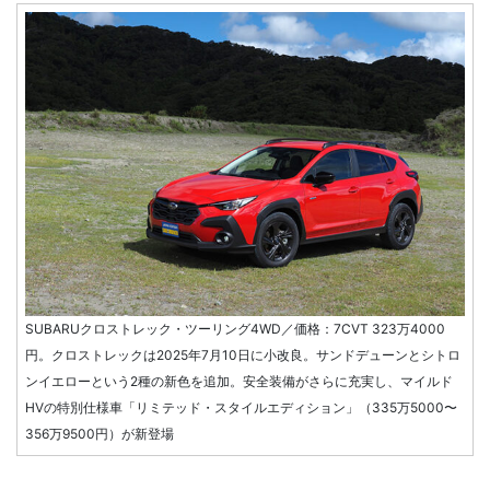
SUBARUクロストレック・ツーリング4WD／価格：7CVT 323万4000
円。クロストレックは2025年7月10日に小改良。サンドデューンとシトロ
ンイエローという2種の新色を追加。安全装備がさらに充実し、マイルド
HVの特別仕様車「リミテッド・スタイルエディション」（335万5000〜
356万9500円）が新登場