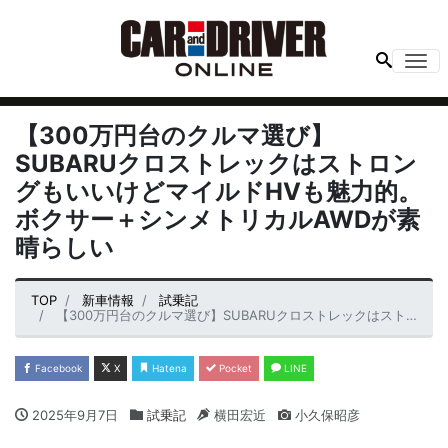
Me
【300万円台のクルマ選び】
SUBARUクロストレックはストロン
グもいいけどマイルドHVも魅力的。
ボクサー＋シンメトリカルAWDが素
晴らしい
TOP
新車情報
試乗記
【300万円台のクルマ選び】SUBARUクロストレックはストロングもいいけどマイルドHVも魅力的。ボクサー＋シンメトリカルAWDが素晴らしい
Facebook
X
Hatena
Pocket
LINE
2025年9月7日
試乗記
横田宏近
小久保昭彦