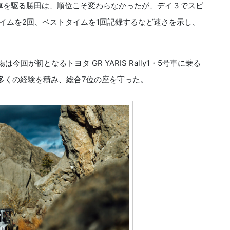
1・18号車を駆る勝田は、順位こそ変わらなかったが、デイ３でスピ
タイムを2回、ベストタイムを1回記録するなど速さを示し、
回が初となるトヨタ GR YARIS Rally1・5号車に乗る
多くの経験を積み、総合7位の座を守った。