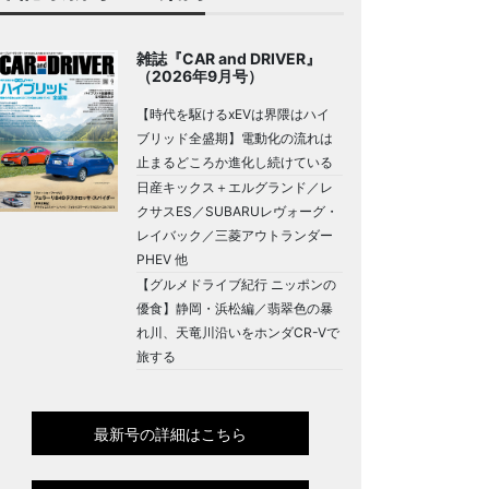
雑誌『CAR and DRIVER』
（2026年9月号）
【時代を駆けるxEVは界隈はハイ
ブリッド全盛期】電動化の流れは
止まるどころか進化し続けている
日産キックス＋エルグランド／レ
クサスES／SUBARUレヴォーグ・
レイバック／三菱アウトランダー
PHEV 他
【グルメドライブ紀行 ニッポンの
優食】静岡・浜松編／翡翠色の暴
れ川、天竜川沿いをホンダCR-Vで
旅する
最新号の詳細はこちら