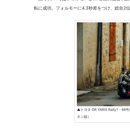
転に成功。フォルモーに4.3秒差をつけ、総合2
▲トヨタ GR YARIS Rally
ネン組）