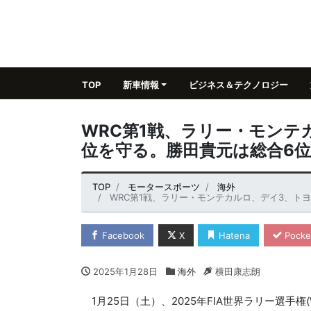
TOP
新車情報
ビジネス＆テクノロジー
WRC第1戦、ラリー・モンテ
位を守る。勝田貴元は総合6位
TOP
モータースポーツ
海外
WRC第1戦、ラリー・モンテカルロ、デイ3、ト
Facebook
X
Hatena
Pocke
2025年1月28日
海外
横田康志朗
1月25日（土）、2025年FIA世界ラリー選手権