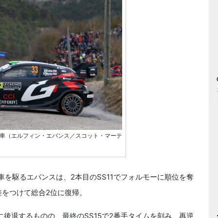
y1・33号車（エルフィン・エバンス／スコット・マーテ
・33号車を駆るエバンスは、2本目のSS11でフォルモーに順位を奪
秒差をつけて総合2位に復帰。
に後退するものの、最終のSS15で2番手タイムを刻み、再逆