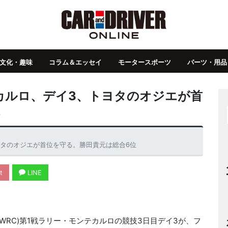
文化・趣味
コラム＆エッセイ
モータースポーツ
パーツ・用品
カルロ、デイ3、トヨタのオジエが首
ヨタのオジエが首位を守る。勝田貴元は総合6位
t
LINE
(WRC)第1戦ラリー・モンテカルロの競技3日目デイ3が、フ