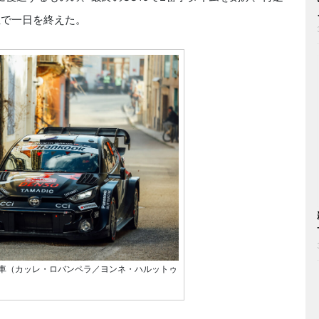
位で一日を終えた。
1・69号車（カッレ・ロバンペラ／ヨンネ・ハルットゥ