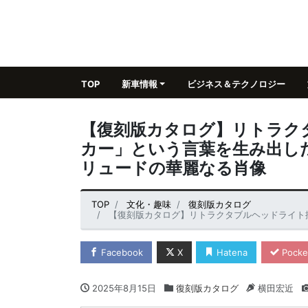
TOP
新車情報
ビジネス＆テクノロジー
【復刻版カタログ】リトラク
カー」という言葉を生み出した名
リュードの華麗なる肖像
TOP
文化・趣味
復刻版カタログ
【復刻版カタログ】リトラクタブルヘッドライト採用。「デートカー」
Facebook
X
Hatena
Pocke
2025年8月15日
復刻版カタログ
横田宏近