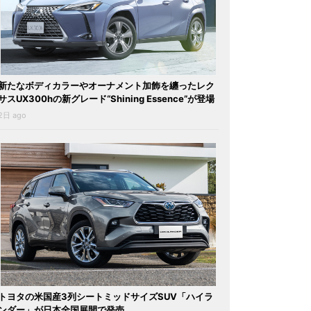
新たなボディカラーやオーナメント加飾を纏ったレク
サスUX300hの新グレード“Shining Essence”が登場
2日 ago
トヨタの米国産3列シートミッドサイズSUV「ハイラ
ンダー」が日本全国展開で発売