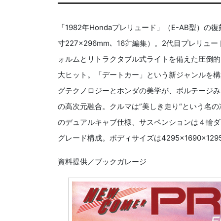
「1982年Hondaプレリュード」（E-AB型）
寸227×296mm、16㌻編集）。2代目プレリ
ォルムとリトラクタブル式ライトを備えた圧倒的
大ヒット。「デートカー」という新ジャンルを構
グテクノロジーとホンダの美学が、ボルテージみ
の高次元融合。クルマは”美しき走り“という名の凄
のデュアルキャブ仕様、サスペンションは４輪ダブ
グレード構成。ボディサイズは4295×1690×129
資料提供／ブックガレージ