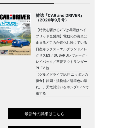
雑誌『CAR and DRIVER』
（2026年9月号）
【時代を駆けるxEVは界隈はハイ
ブリッド全盛期】電動化の流れは
止まるどころか進化し続けている
日産キックス＋エルグランド／レ
クサスES／SUBARUレヴォーグ・
レイバック／三菱アウトランダー
PHEV 他
【グルメドライブ紀行 ニッポンの
優食】静岡・浜松編／翡翠色の暴
れ川、天竜川沿いをホンダCR-Vで
旅する
最新号の詳細はこちら