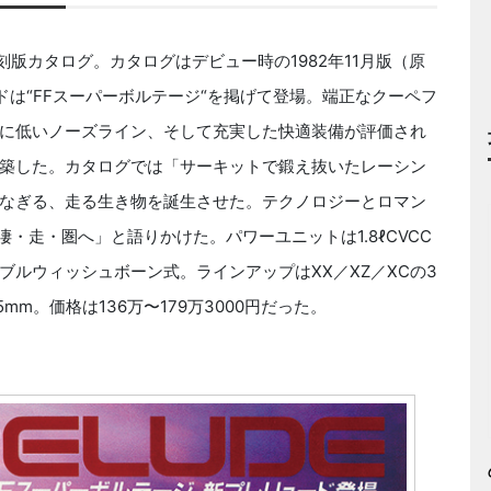
の復刻版カタログ。カタログはデビュー時の1982年11月版（原
ュードは“FFスーパーボルテージ“を掲げて登場。端正なクーペフ
に低いノーズライン、そして充実した快適装備が評価され
築した。カタログでは「サーキットで鍛え抜いたレーシン
なぎる、走る生き物を誕生させた。テクノロジーとロマン
・走・圏へ」と語りかけた。パワーユニットは1.8ℓCVCC
ルウィッシュボーン式。ラインアップはXX／XZ／XCの3
5mm。価格は136万〜179万3000円だった。