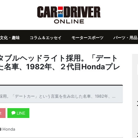
文化・趣味
コラム＆エッセイ
モータースポーツ
パーツ・用品
タブルヘッドライト採用。「デート
車、1982年、２代目Hondaプレ
という言葉を生み出した名車、1982年、２代目Hondaプレリュードの華麗なる肖像
t
LINE
Honda