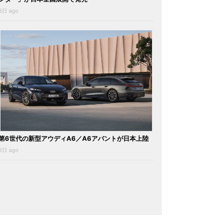
3日 ago
第6世代の新型アウディA6／A6アバントが日本上陸
3日 ago