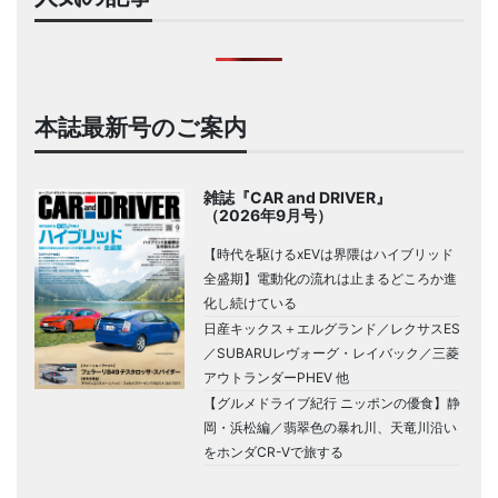
本誌最新号のご案内
雑誌『CAR and DRIVER』
（2026年9月号）
【時代を駆けるxEVは界隈はハイブリッド
全盛期】電動化の流れは止まるどころか進
化し続けている
日産キックス＋エルグランド／レクサスES
／SUBARUレヴォーグ・レイバック／三菱
アウトランダーPHEV 他
【グルメドライブ紀行 ニッポンの優食】静
岡・浜松編／翡翠色の暴れ川、天竜川沿い
をホンダCR-Vで旅する