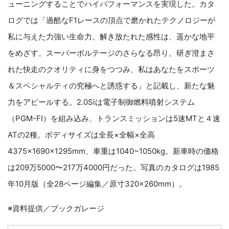
ューニングすることでハイパフォーマンスを実現した。カタ
ログでは「過酷なF1レースの頂点で磨かれたテクノロジーが
私に与えた力強い生命力。解き放たれた感性は、遥かな地平
をめざす。スーパーボルテージのさらなる昂り。研ぎ澄まさ
れた快走のクオリティに身をつつみ、私はあなたをスポーツ
＆スペシャルティの究極へと誘惑する」と記載し、新たな魅
力をアピールする。2.0Siは電子制御燃料噴射システム
（PGM-FI）を組み込み、トランスミッションは5速MTと４速
ATの2種。ボディサイズは全長×全幅×全高
4375×1690×1295mm、車重は1040~1050kg。新車時の価格
は209万5000〜217万4000円だった。写真のカタログは1985
年10月版（全28ページ編集／原寸320×260mm）。
※資料提供／ブックガレージ