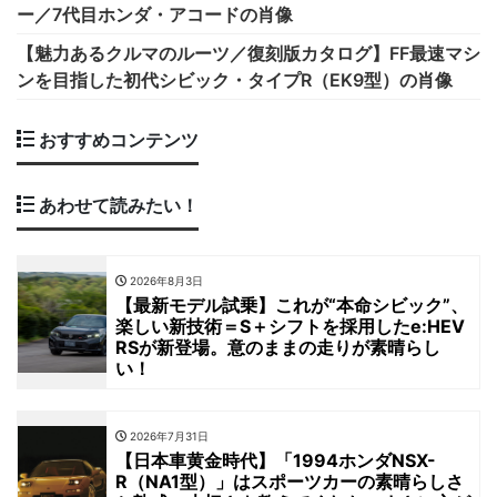
ー／7代目ホンダ・アコードの肖像
【魅力あるクルマのルーツ／復刻版カタログ】FF最速マシ
ンを目指した初代シビック・タイプR（EK9型）の肖像
おすすめコンテンツ
あわせて読みたい！
2026年8月3日
【最新モデル試乗】これが“本命シビック”、
楽しい新技術＝S＋シフトを採用したe:HEV
RSが新登場。意のままの走りが素晴らし
い！
2026年7月31日
【日本車黄金時代】「1994ホンダNSX-
R（NA1型）」はスポーツカーの素晴らしさ