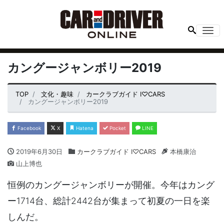
Me
カングージャンボリー2019
TOP
文化・趣味
カークラブガイド I♡CARS
カングージャンボリー2019
Facebook
X
Hatena
Pocket
LINE
2019年6月30日
カークラブガイド I♡CARS
本橋康治
山上博也
恒例のカングージャンボリーが開催。今年はカング
ー1714台、総計2442台が集まって初夏の一日を楽
しんだ。