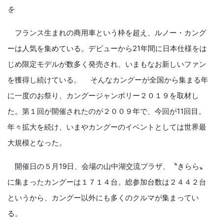
を
フランス生まれの商用車という枠を超え、ルノー・カング
ーは人気を集めている。デビューから21年間に日本仕様をは
じめ限定モデルが数多く発売され、いまもなお新しいファン
を獲得し続けている。 そんなカングーが全国から集まる年
に一度のお祭り、カングージャンボリー２０１９を取材し
た。第１回が開催されたのが２００９年で、今回が11回目。
年々拡大を続け、いまやカングーのイベントとしては世界最
大規模となった。
開催日の５月19日、会場の山中湖交流プラザ、〝きらら〟
に集まったカングーは１７１４台。総参加台数は２４４２台
というから、カングー以外にも多くのクルマが集まってい
る。