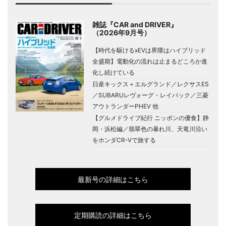
雑誌『CAR and DRIVER』
（2026年9月号）
【時代を駆けるxEVは界隈はハイブリッド
全盛期】電動化の流れは止まるどころか進
化し続けている
日産キックス＋エルグランド／レクサスES
／SUBARUレヴォーグ・レイバック／三菱
アウトランダーPHEV 他
【グルメドライブ紀行 ニッポンの優食】静
岡・浜松編／翡翠色の暴れ川、天竜川沿い
をホンダCR-Vで旅する
最新号の詳細はこちら
定期購読の詳細はこちら