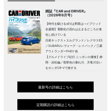
雑誌『CAR and DRIVER』
（2026年9月号）
【時代を駆けるxEVは界隈はハイブリッド
全盛期】電動化の流れは止まるどころか進
化し続けている
日産キックス＋エルグランド／レクサスES
／SUBARUレヴォーグ・レイバック／三菱
アウトランダーPHEV 他
【グルメドライブ紀行 ニッポンの優食】静
岡・浜松編／翡翠色の暴れ川、天竜川沿い
をホンダCR-Vで旅する
最新号の詳細はこちら
定期購読の詳細はこちら