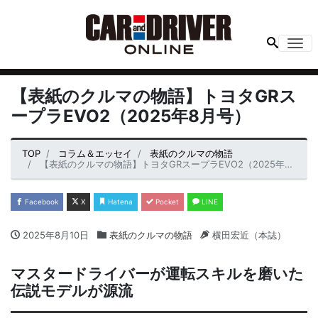
Me
【表紙のクルマの物語】トヨタGRス
ープラEVO2（2025年8月号）
TOP
コラム＆エッセイ
表紙のクルマの物語
【表紙のクルマの物語】トヨタGRスープラEVO2（2025年8月号）
Facebook
X
Hatena
Pocket
LINE
2025年8月10日
表紙のクルマの物語
横田宏近（本誌）
マスタードライバーが運転スキルを磨いた
伝説モデルが源流