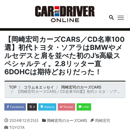
Me
【岡崎宏司カーズCARS／CD名車100
選】初代トヨタ・ソアラはBMWやメ
ルセデスと肩を並べた初のJ’s高級ス
ペシャルティ。2.8リッター直
6DOHCは期待どおりだった！
TOP
コラム＆エッセイ
岡崎宏司のカーズCARS
【岡崎宏司カーズCARS／CD名車100選】初代トヨタ・ソアラはBMWやメルセデスと肩を並べた初のJ’s高級スペシャルティ。2.8リッター直6DOHCは期待どおりだった！
Facebook
X
Hatena
Pocket
LINE
2024年12月25日
岡崎宏司のカーズCARS
岡崎宏司
TOYOTA