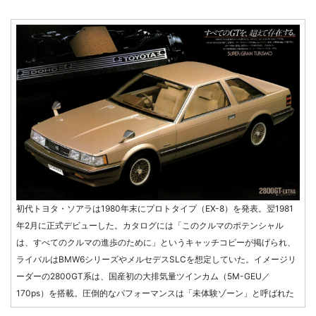
初代トヨタ・ソアラは1980年末にプロトタイプ（EX-8）を発表。翌1981
年2月に正式デビューした。カタログには「このクルマのポテンシャル
は、すべてのクルマの進歩のために」というキャッチコピーが掲げられ、
ライバルはBMW6シリーズやメルセデスSLCを想定していた。イメージリ
ーダーの2800GT系は、国産初の大排気量ツインカム（5M-GEU／
170ps）を搭載。圧倒的なパフォーマンスは「未体験ゾーン」と呼ばれた