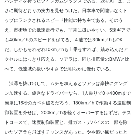
パシティを持ったツインカムシックスである。2800GTは、ま
さに期待どおりの実力を見せつけた。日本車で間違いなくト
ップにランクされるスピード性能の持ち主である。そのう
え、市街地での低速走行でも、非常に扱いやすい。5速ギアで
も40km／hのスピードを保てる、４速では30km／hもOK
だ。しかもそれぞれ10km／hも上乗せすれば、踏み込んだア
クセルにはっきり応える。ソアラは、同じ排気量のBMWと比
べて、低速域の扱いやすさでは明らかに優れている。
渋滞を抜け出して、ムチを加えるとソアラは豪快にグング
ン加速する。優秀なドライバーなら、1人乗りで0→400mまで
簡単に16秒のカベを破るだろう。180km／hで作動する速度制
御装置を外せば、200km／hを軽くオーバーするはずだ。テス
トコースで、速度制御装置と、排ガス・デバイスの一部を除
いたソアラを飛ばすチャンスがあった。やや追い風だったと