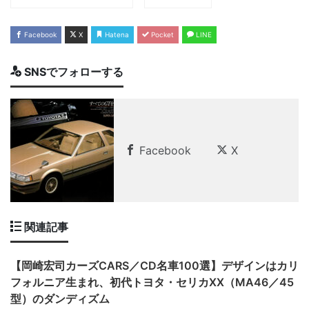
Facebook
X
Hatena
Pocket
LINE
SNSでフォローする
Facebook
X
関連記事
【岡崎宏司カーズCARS／CD名車100選】デザインはカリ
フォルニア生まれ、初代トヨタ・セリカXX（MA46／45
型）のダンディズム