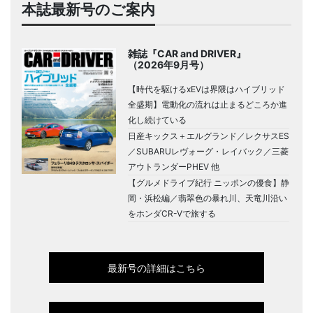
本誌最新号のご案内
雑誌『CAR and DRIVER』
（2026年9月号）
【時代を駆けるxEVは界隈はハイブリッド
全盛期】電動化の流れは止まるどころか進
化し続けている
日産キックス＋エルグランド／レクサスES
／SUBARUレヴォーグ・レイバック／三菱
アウトランダーPHEV 他
【グルメドライブ紀行 ニッポンの優食】静
岡・浜松編／翡翠色の暴れ川、天竜川沿い
をホンダCR-Vで旅する
最新号の詳細はこちら