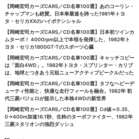
【岡崎宏司カーズCARS／CD名車100選】あのコーリン・
チャップマンも絶賛。日本車最速を誇った1981年トヨ
タ・セリカXXのハイポテンシャル
【岡崎宏司カーズCARS／CD名車100選】日本初ツインカ
ムターボ！ 4000rpm以上で本領を発揮した、1982年ト
ヨタ・セリカ1800GT-Tのスポーツ心臓
【岡崎宏司カーズCARS／CD名車100選】キャッチコピー
は「面白4WD」。1982年トヨタ・スプリンター・カリブ
は、地球とつきあう元祖ニューアクティブビークルだった
【岡崎宏司カーズCARS／CD名車100選】タフなヘビーデ
ューティ性能と、快適な走行フィールを融合。1982年 初
代三菱パジェロが提示した本格4WDの新世界
【岡崎宏司カーズCARS／CD名車100選】Cd値＝0.35、
0→400m加速16.1秒、生粋のターボファイター、1982年
三菱スタリオンの強烈ダッシュ