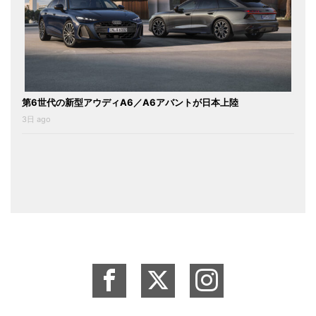
第6世代の新型アウディA6／A6アバントが日本上陸
3日 ago