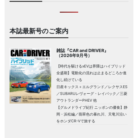
本誌最新号のご案内
雑誌『CAR and DRIVER』
（2026年9月号）
【時代を駆けるxEVは界隈はハイブリッド
全盛期】電動化の流れは止まるどころか進
化し続けている
日産キックス＋エルグランド／レクサスES
／SUBARUレヴォーグ・レイバック／三菱
アウトランダーPHEV 他
【グルメドライブ紀行 ニッポンの優食】静
岡・浜松編／翡翠色の暴れ川、天竜川沿い
をホンダCR-Vで旅する