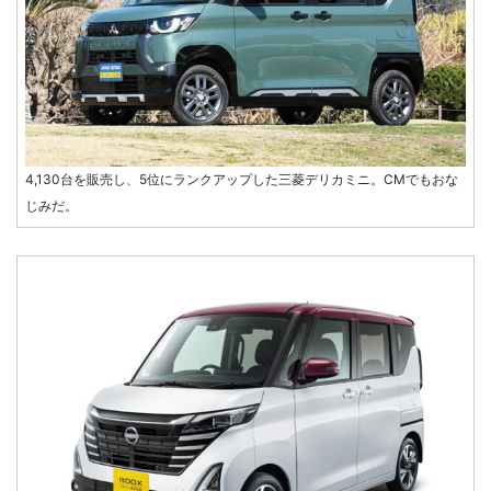
4,130台を販売し、5位にランクアップした三菱デリカミニ。CMでもおな
じみだ。