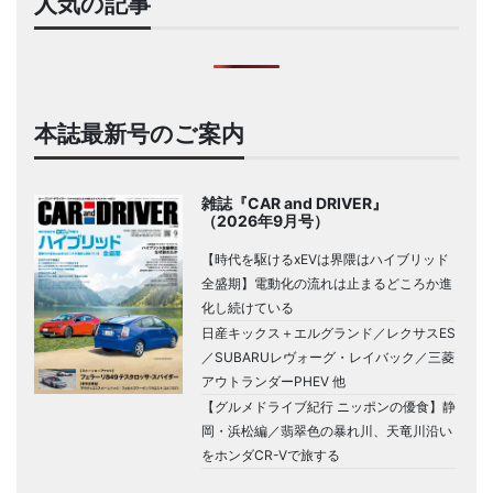
人気の記事
本誌最新号のご案内
雑誌『CAR and DRIVER』
（2026年9月号）
【時代を駆けるxEVは界隈はハイブリッド
全盛期】電動化の流れは止まるどころか進
化し続けている
日産キックス＋エルグランド／レクサスES
／SUBARUレヴォーグ・レイバック／三菱
アウトランダーPHEV 他
【グルメドライブ紀行 ニッポンの優食】静
岡・浜松編／翡翠色の暴れ川、天竜川沿い
をホンダCR-Vで旅する