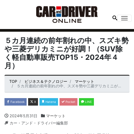
Me
５カ月連続の前年割れの中、スズキ勢
や三菱デリカミニが好調！（SUV除
く軽自動車販売TOP15・2024年４
月）
TOP
ビジネス＆テクノロジー
マーケット
５カ月連続の前年割れの中、スズキ勢や三菱デリカミニが好調！（SUV除く軽自動車販売TOP15・2024年４月）
Facebook
X
Hatena
Pocket
LINE
2024年5月31日
マーケット
カー・アンド・ドライバー編集部