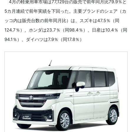
4月の軽乗用車市場は77,129台の販売で前年同月比79.9％と
5カ月連続で前年実績を下回った。主要ブランドのシェア（カ
ッコ内は販売台数の前年同月比）は、スズキは47.5％（同
124.7％）、ホンダは23.7％（同98.4％）、日産は10.4％（同
94.1％）、ダイハツは7.9％（同17.8％）