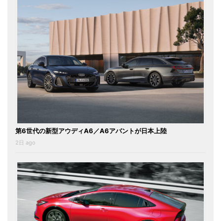
第6世代の新型アウディA6／A6アバントが日本上陸
2日 ago