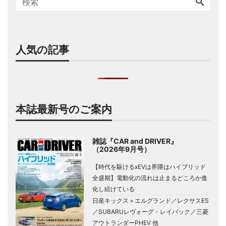
人気の記事
本誌最新号のご案内
雑誌『CAR and DRIVER』
（2026年9月号）
【時代を駆けるxEVは界隈はハイブリッド
全盛期】電動化の流れは止まるどころか進
化し続けている
日産キックス＋エルグランド／レクサスES
／SUBARUレヴォーグ・レイバック／三菱
アウトランダーPHEV 他